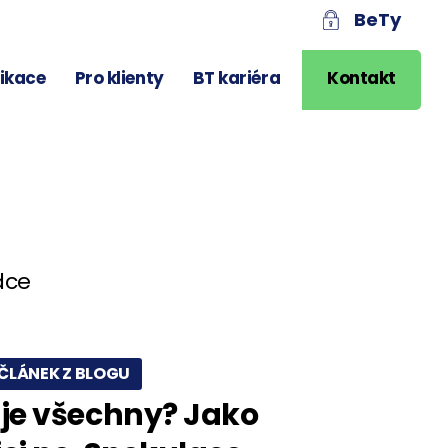
BeTy
likace
Pro klienty
BT kariéra
Kontakt
dce
ČLÁNEK Z BLOGU
 je všechny? Jako