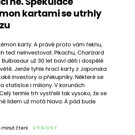
ici ne. Spekulace
mon kartami se utrhly
ězu
émon karty. A právě proto vám řeknu,
ch teď neinvestovat. Pikachu, Charizard
Bulbasaur už 30 let baví děti i dospělé
větě. Jenže tyhle hrací karty z Japonska
také investory a překupníky. Některé se
a statisíce i miliony. V korunách
Celý tenhle trh vystřelil tak vysoko, že se
ně lidem už motá hlava. A pád bude
 minut čtení
VÝNOSY