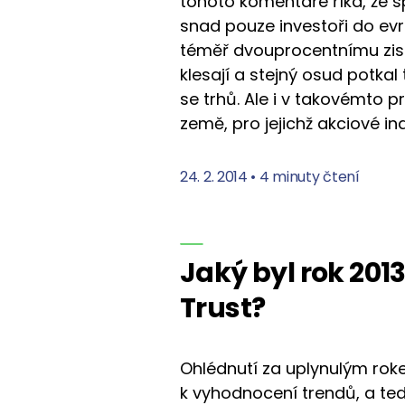
tohoto komentáře říká, že 
snad pouze investoři do evro
téměř dvouprocentnímu zisk
klesají a stejný osud potkal 
se trhů. Ale i v takovémto p
země, pro jejichž akciové in
24. 2. 2014
•
4 minuty čtení
Jaký byl rok 201
Trust?
Ohlédnutí za uplynulým rok
k vyhodnocení trendů, a ted