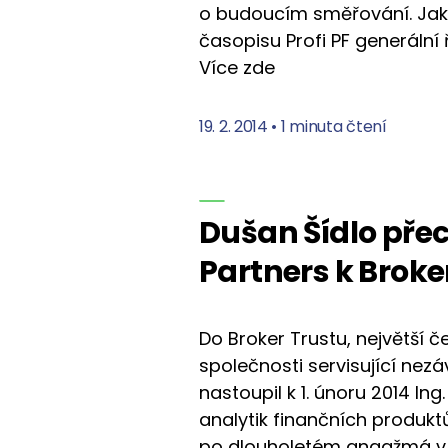
o budoucím směřování. Jak
časopisu Profi PF generální 
Více zde
19. 2. 2014
•
1 minuta čtení
Dušan Šídlo pře
Partners k Broke
Do Broker Trustu, největší 
společnosti servisující nezá
nastoupil k 1. únoru 2014 Ing
analytik finančních produkt
po dlouholetém angažmá v