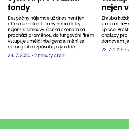
fondy
nejen v
Bezpečný nájemce už dnes není jen
Zhruba každ
otázkou velikosti firmy nebo délky
k rekreaci –
nájemní smlouvy. Česká ekonomika
špičce. Přest
prochází proměnou, do fungování firem
chalupy pro
vstupuje umělá inteligence, mění se
domovem, jej
demografie i způsob, jakým lidé…
23. 7. 2026
•
24. 7. 2026
•
2 minuty čtení