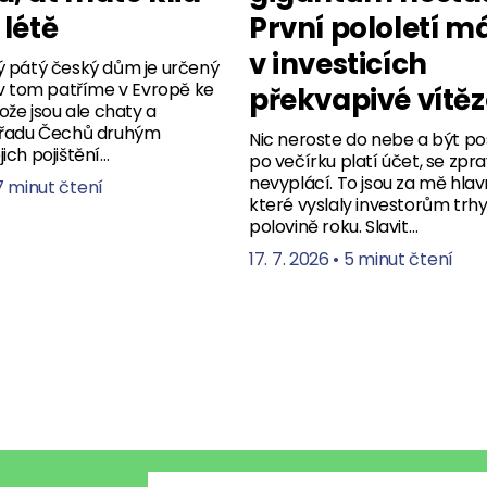
 létě
První pololetí m
v investicích
ý pátý český dům je určený
 v tom patříme v Evropě ke
překvapivé vítěz
ože jsou ale chaty a
 řadu Čechů druhým
Nic neroste do nebe a být po
ich pojištění…
po večírku platí účet, se zpra
nevyplácí. To jsou za mě hlav
7 minut čtení
které vyslaly investorům trhy
polovině roku. Slavit…
17. 7. 2026
•
5 minut čtení