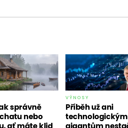
VÝNOSY
 jak správně
Příběh už ani
t chatu nebo
technologickým
, ať máte klid
gigantům nestač