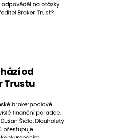
 odpověděl na otázky
ředitel Broker Trust?
chází od
r Trustu
české brokerpoolové
vislé finanční poradce,
. Dušan Šídlo. Dlouholetý
ů přestupuje
 konkurenčním