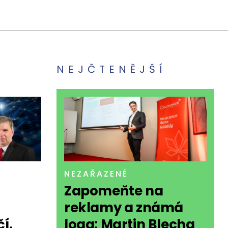
NEJČTENĚJŠÍ
NEZAŘAZENÉ
Zapomeňte na
reklamy a známá
í.
loga: Martin Blecha