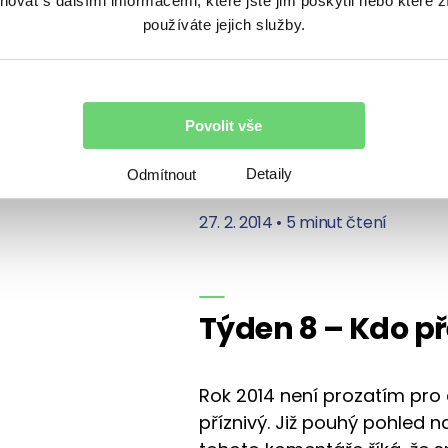
na historické paralely a pre
vat s dalšími informacemi, které jste jim poskytli nebo které z
používáte jejich služby.
Pohled na následující graf a
obavy. Obr. 1: Vývoj indexu 
Average v období 1928-1929 
McClellan Market Report) G
Povolit vše
hlavního amerického indexu
Average…
Detaily
Odmítnout
27. 2. 2014
•
5 minut čtení
Týden 8 – Kdo p
Rok 2014 není prozatím pro 
příznivý. Již pouhý pohled n