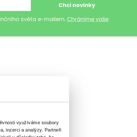
nančního světa e-mailem.
Chráníme vaše
krize?
mageddon je tady!!!“
štěvnosti využíváme soubory
h, kteří fanaticky věří
, inzerci a analýzy. Partneři