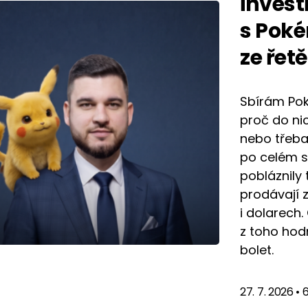
invest
s Poké
ze řet
Sbírám Pok
proč do ni
nebo třeba 
po celém s
pobláznily 
prodávají z
i dolarech. 
z toho hod
bolet.
27. 7. 2026
•
6