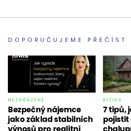
DOPORUČUJEME PŘEČÍST
NEZAŘAZENÉ
RIZIKA
Bezpečný nájemce
7 tipů,
jako základ stabilních
pojisti
výnosů pro realitní
chalupu