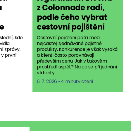
á
z Colonnade radí,
podle čeho vybrat
e
cestovní pojištění
slední, kdo
Cestovní pojištění patří mezi
vidla
nejčastěji sjednávané pojistné
ní zprávy,
produkty. Konkurence je však vysoká
 v první
a klienti často porovnávají
především cenu. Jak v takovém
prostředí uspět? Na co se při jednání
s klienty…
6. 7. 2026
•
4 minuty čtení