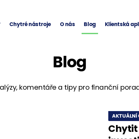
?
Chytré nástroje
O nás
Blog
Klientská ap
Blog
alýzy, komentáře a tipy pro finanční pora
AKTUÁLNÍ 
Chytit