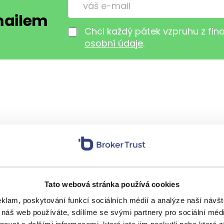
-mailem
Chci každý pátek vzpruhu z fi
osobní údaje
.
Hrozí nám velká 
Tato webová stránka používá cookies
„Zachraň se, kdo můžeš! Ar
eklam, poskytování funkcí sociálních médií a analýze naší náv
Přibližně takto zní zpráva těc
 náš web používáte, sdílíme se svými partnery pro sociální média