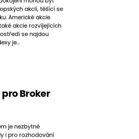
spokojeni mohou být
pských akcií, těšící se
u. Americké akcie
také akcie rozvíjejících
rostředí se najdou
dexy je…
3 pro Broker
em je nezbytné
y i pro rozhodování