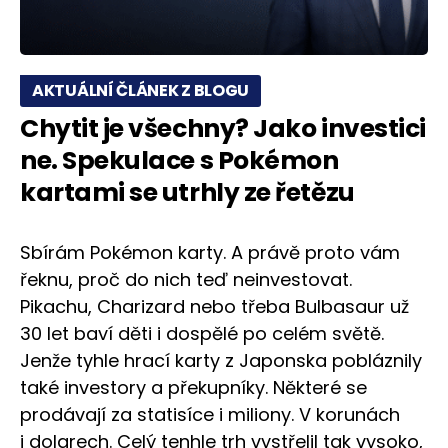
AKTUÁLNÍ ČLÁNEK Z BLOGU
Chytit je všechny? Jako investici
ne. Spekulace s Pokémon
kartami se utrhly ze řetězu
Sbírám Pokémon karty. A právě proto vám
řeknu, proč do nich teď neinvestovat.
Pikachu, Charizard nebo třeba Bulbasaur už
30 let baví děti i dospělé po celém světě.
Jenže tyhle hrací karty z Japonska pobláznily
také investory a překupníky. Některé se
prodávají za statisíce i miliony. V korunách
i dolarech. Celý tenhle trh vystřelil tak vysoko,