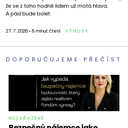
že se z toho hodně lidem už motá hlava.
A pád bude bolet.
27. 7. 2026
•
6 minut čtení
VÝNOSY
DOPORUČUJEME PŘEČÍST
NEZAŘAZENÉ
Bezpečný nájemce jako