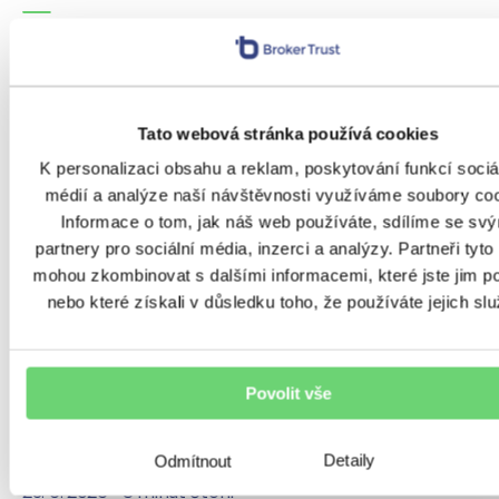
Pár kliknutí před odletem
nestačí. Jak správně nastavit
cestovní pojištění
Tato webová stránka používá cookies
K personalizaci obsahu a reklam, poskytování funkcí sociá
„Uzavřel jsi nám cestovní pojištění?“ „Ne, to
médií a analýze naší návštěvnosti využíváme soubory coo
uděláme až na letišti. A beztak máme něco
Informace o tom, jak náš web používáte, sdílíme se sv
z banky ke kartě.“ Možná jste podobný
partnery pro sociální média, inzerci a analýzy. Partneři tyto
rozhovor před dovolenou zažili také. Cestovní
mohou zkombinovat s dalšími informacemi, které jste jim po
pojištění dnes opravdu sjednáte za pár minut
nebo které získali v důsledku toho, že používáte jejich slu
online přes telefon. Právě proto ale hrozí, že
ho člověk odbyde, vybere nejlevnější variantu
nebo se spolehne na pojištění, o jehož
Povolit vše
skutečném rozsahu vlastně moc neví.
Detaily
Odmítnout
23. 6. 2026
•
8 minut čtení