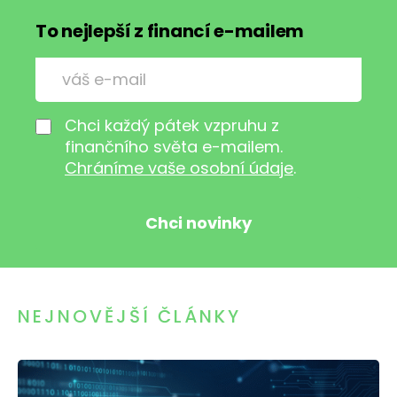
To nejlepší z financí e-mailem
Chci každý pátek vzpruhu z
finančního světa e-mailem.
Chráníme vaše osobní údaje
.
NEJNOVĚJŠÍ ČLÁNKY