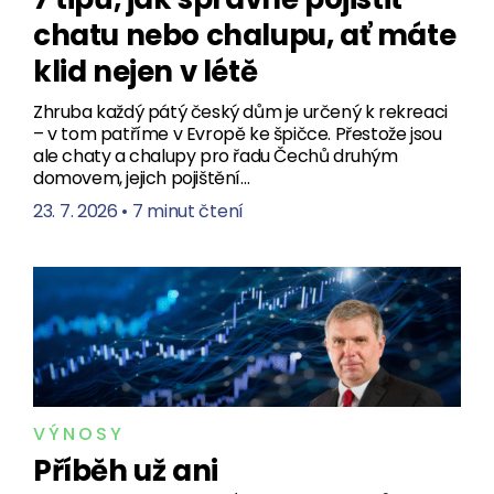
chatu nebo chalupu, ať máte
klid nejen v létě
Zhruba každý pátý český dům je určený k rekreaci
– v tom patříme v Evropě ke špičce. Přestože jsou
ale chaty a chalupy pro řadu Čechů druhým
domovem, jejich pojištění…
23. 7. 2026
•
7 minut čtení
VÝNOSY
Příběh už ani