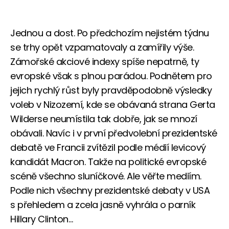
Jednou a dost. Po předchozím nejistém týdnu
se trhy opět vzpamatovaly a zamířily výše.
Zámořské akciové indexy spíše nepatrně, ty
evropské však s plnou parádou. Podnětem pro
jejich rychlý růst byly pravděpodobně výsledky
voleb v Nizozemí, kde se obávaná strana Gerta
Wilderse neumístila tak dobře, jak se mnozí
obávali. Navíc i v první předvolební prezidentské
debatě ve Francii zvítězil podle médií levicový
kandidát Macron. Takže na politické evropské
scéně všechno sluníčkové. Ale věřte mediím.
Podle nich všechny prezidentské debaty v USA
s přehledem a zcela jasně vyhrála o parník
Hillary Clinton…