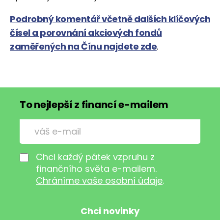
Podrobný komentář včetně dalších klíčových
čísel a porovnání akciových fondů
zaměřených na Čínu najdete zde
.
To nejlepší z financí e-mailem
Chci každý pátek vzpruhu z
finančního světa e-mailem.
Chráníme vaše osobní údaje
.