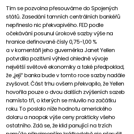
Tím se pozvolna přesouváme do Spojených
států. Zasedání tamních centrálních bankéřů
nepřineslo nic překvapivého. FED podle
očekávání posunul úrokové sazby výše na
hranice definované čísly 0,75-1,00 %
a v komentáři jeho guvernérka Janet Yellen
potvrdila pozitivní výhled ohledně vývoje
největší světové ekonomiky a také předpoklad,
že „její“ banka bude v tomto roce sazby nadále
zvyšovat. Část trhu ovšem překvapilo, že Yellen
hovořila pouze o dvou dalších zvýšeních sazeb
namísto tří, o kterých se mluvilo na začátku
roku. To poslalo níže hodnotu amerického
dolaru a naopak výše ceny prakticky všeho
ostatního. Zdá se, že klid panující na trzích
nemůže přinejmenším krátkodobě nic přerušit.