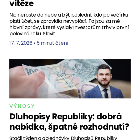
vítěze
Nic neroste do nebe a být poslední, kdo po večírku
platí účet, se zpravidla nevyplácí. To jsou za mě
hlavní zprávy, které vyslaly investorům trhy v první
polovině roku. Slavit…
17. 7. 2026
•
5 minut čtení
VÝNOSY
Dluhopisy Republiky: dobrá
nabídka, špatné rozhodnutí?
Stačil týden a objednávky Dluhopisů Republiky