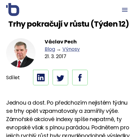
Trhy pokračují v růstu (Týden 12)
Václav Pech
Blog
→
Výnosy
21. 3. 2017
Sdílet
Jednou a dost. Po předchozím nejistém týdnu
se trhy opět vzpamatovaly a zamířily výše.
Zámořské akciové indexy spíše nepatrně, ty
evropské však s plnou parádou. Podnětem pro
jejich rychlý růst byly pravděpodobně výsledky