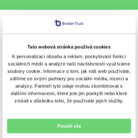
Sdílet s přáteli
Tato webová stránka používá cookies
K personalizaci obsahu a reklam, poskytování funkcí
Další témata
sociálních médií a analýze naší návštěvnosti využíváme
soubory cookie. Informace o tom, jak náš web používáte,
BeTy
Nezařazené
Ostatní
sdílíme se svými partnery pro sociální média, inzerci a
analýzy. Partneři tyto údaje mohou zkombinovat s
Podcasty
Poradenství
Regiony
dalšími informacemi, které jste jim poskytli nebo které
získali v důsledku toho, že používáte jejich služby.
Rizika
Úvěrování
Výnosy
Vzdělávání
Zpravodaj
Povolit vše