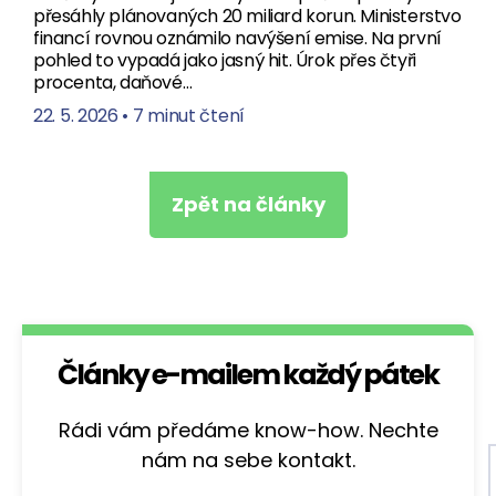
přesáhly plánovaných 20 miliard korun. Ministerstvo
financí rovnou oznámilo navýšení emise. Na první
pohled to vypadá jako jasný hit. Úrok přes čtyři
procenta, daňové…
22. 5. 2026
•
7 minut čtení
Zpět na články
Články e-mailem každý pátek
Rádi vám předáme know-how. Nechte
nám na sebe kontakt.