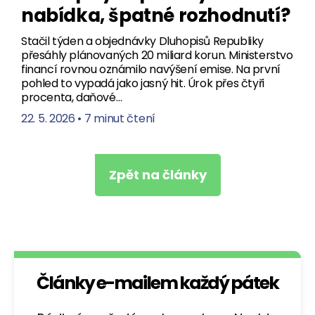
nabídka, špatné rozhodnutí?
Stačil týden a objednávky Dluhopisů Republiky
přesáhly plánovaných 20 miliard korun. Ministerstvo
financí rovnou oznámilo navýšení emise. Na první
pohled to vypadá jako jasný hit. Úrok přes čtyři
procenta, daňové…
22. 5. 2026
•
7 minut čtení
Zpět na články
Články e-mailem každý pátek