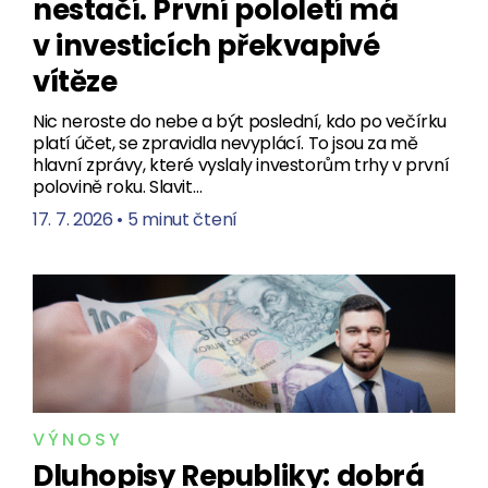
nestačí. První pololetí má
v investicích překvapivé
vítěze
Nic neroste do nebe a být poslední, kdo po večírku
platí účet, se zpravidla nevyplácí. To jsou za mě
hlavní zprávy, které vyslaly investorům trhy v první
polovině roku. Slavit…
17. 7. 2026
•
5 minut čtení
VÝNOSY
Dluhopisy Republiky: dobrá