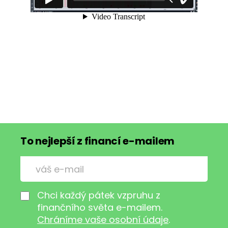
To nejlepší z financí e-mailem
Chci každý pátek vzpruhu z
finančního světa e-mailem.
Chráníme vaše osobní údaje
.