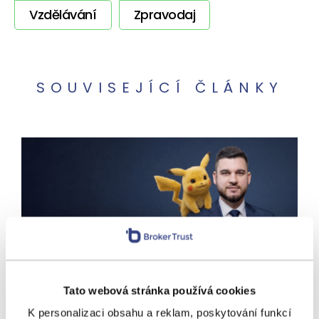
Vzdělávání
Zpravodaj
SOUVISEJÍCÍ ČLÁNKY
VÝNOSY
Chytit je všechny? Jako
investici ne. Spekulace
Tato webová stránka používá cookies
s Pokémon kartami se utrhly
K personalizaci obsahu a reklam, poskytování funkcí