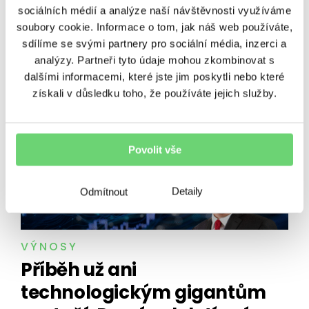
sociálních médií a analýze naší návštěvnosti využíváme
ze řetězu
soubory cookie. Informace o tom, jak náš web používáte,
Sbírám Pokémon karty. A právě proto vám řeknu,
sdílíme se svými partnery pro sociální média, inzerci a
proč do nich teď neinvestovat. Pikachu, Charizard
analýzy. Partneři tyto údaje mohou zkombinovat s
nebo třeba Bulbasaur už 30 let baví děti i dospělé
dalšími informacemi, které jste jim poskytli nebo které
po celém světě. Jenže tyhle…
získali v důsledku toho, že používáte jejich služby.
27. 7. 2026
•
6 minut čtení
Povolit vše
Detaily
Odmítnout
VÝNOSY
Příběh už ani
technologickým gigantům