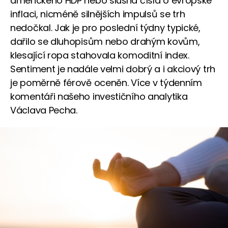
amerického HDP nebo slušná čísla o evropské
inflaci, nicméně silnějších impulsů se trh
nedočkal. Jak je pro poslední týdny typické,
dařilo se dluhopisům nebo drahým kovům,
klesající ropa stahovala komoditní index.
Sentiment je nadále velmi dobrý a i akciový trh
je poměrně férově oceněn. Více v týdenním
komentáři našeho investičního analytika
Václava Pecha.