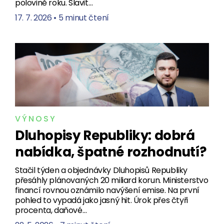
polovině roku. Slavit…
17. 7. 2026
•
5 minut čtení
VÝNOSY
Dluhopisy Republiky: dobrá
nabídka, špatné rozhodnutí?
Stačil týden a objednávky Dluhopisů Republiky
přesáhly plánovaných 20 miliard korun. Ministerstvo
financí rovnou oznámilo navýšení emise. Na první
pohled to vypadá jako jasný hit. Úrok přes čtyři
procenta, daňové…