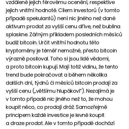
vzdálené jejich férovému ocenění, respektive
jejich vnitřní hodnotě. Cílem investorů (v tomto
případě spekulantů) není nic jiného než dané
aktivum prodat za vyšší cenu dříve, než bublina
splaskne. Zářným příkladem posledních měsíců
budiž bitcoin. Určit vnitřní hodnotu této
kryptoměny je téměř nemožné, přesto bitcoin
výrazně posiloval. Toho si jsou lidé vědomi,
a proto bitcoin kupují. Mají totiž vidinu, že tento
trend bude pokračovat a během několika
dalších dní, týdnů či měsíců bitcoin prodají za
vyšší cenu („většímu hlupákovi“). Nezajímá je
v tomto případě nic jiného než to, že mohou
koupit něco, co prodají dráž. Samozřejmě
principem každé investice je levně koupit
a draze prodat. Ale v tomto případě dochází