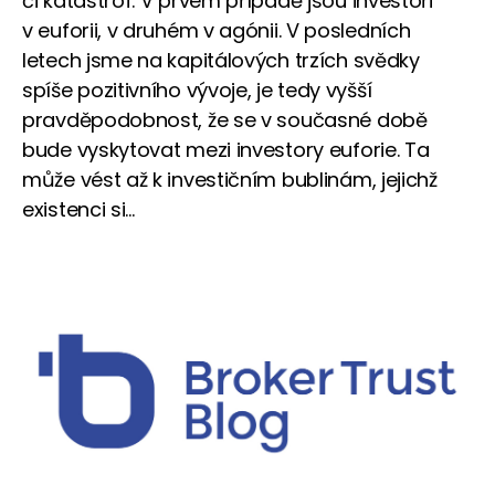
či katastrof. V prvém případě jsou investoři
v euforii, v druhém v agónii. V posledních
letech jsme na kapitálových trzích svědky
spíše pozitivního vývoje, je tedy vyšší
pravděpodobnost, že se v současné době
bude vyskytovat mezi investory euforie. Ta
může vést až k investičním bublinám, jejichž
existenci si...