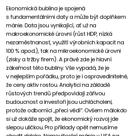
Ekonomická bublina je spojená
s fundamentálními daty a může být doplňkem
mánie. Data jsou vynikající, ať už na
makroekonomické úrovni (růst HDP, nízká
nezaměstnanost, využití výrobních kapacit na
100 % apod.), tak na mikroekonomické úrovni
(zisky a tržby firem). A právě zde je hlavní
zákeřnost této bubliny. Vše vypadá, že je
v nejlepším pořádku, proto je i ospravedlnitelné,
že ceny aktiv rostou. Analytici na základě
růstových trendů předpovídají zářivou
budoucnost a investoři jsou uchlácholeni,
protože odborníci „přeci vědí“. Ovšem málokdo
si už dokáže spojit, že ekonomický rozvoj jde
slepou uličkou. Pro příklady opět nemusíme
chodit daleko. Nemovitostní mánie v USA na