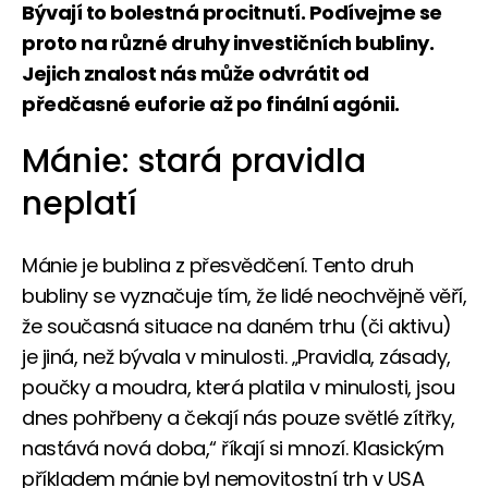
Bývají to bolestná procitnutí. Podívejme se
proto na různé druhy investičních bubliny.
Jejich znalost nás může odvrátit od
předčasné euforie až po finální agónii.
Mánie: stará pravidla
neplatí
Mánie je bublina z přesvědčení. Tento druh
bubliny se vyznačuje tím, že lidé neochvějně věří,
že současná situace na daném trhu (či aktivu)
je jiná, než bývala v minulosti. „Pravidla, zásady,
poučky a moudra, která platila v minulosti, jsou
dnes pohřbeny a čekají nás pouze světlé zítřky,
nastává nová doba,“ říkají si mnozí. Klasickým
příkladem mánie byl nemovitostní trh v USA