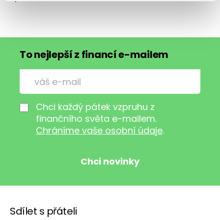
To nejlepší z financí e-mailem
Chci každý pátek vzpruhu z
finančního světa e-mailem.
Chráníme vaše osobní údaje
.
Sdílet s přáteli