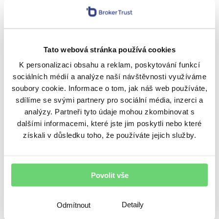
nakupují. Tudíž si říká, že přeci všichni ti lidé se
nemůžou mýlit. Proto investor potlačí svůj
vlastní názor a začne také kupovat, i když si
sám myslí pravý opak.
Tato webová stránka používá cookies
Vydělají trpěliví
K personalizaci obsahu a reklam, poskytování funkcí
sociálních médií a analýze naší návštěvnosti využíváme
soubory cookie. Informace o tom, jak náš web používáte,
Zkušený investor by jistě přišel na další typy
sdílíme se svými partnery pro sociální média, inzerci a
bublin. Nicméně v textu popsané bubliny se
analýzy. Partneři tyto údaje mohou zkombinovat s
objevují v absolutní většině investičních euforií.
dalšími informacemi, které jste jim poskytli nebo které
získali v důsledku toho, že používáte jejich služby.
V případě, že je budeme znát, můžeme se
vyvarovat jejich následkům. Naopak se dají
využít k zainvestování, stačí být trpělivý
Povolit vše
a nehamižný.
Michal Valentík, člen investičního výboru
Detaily
Odmítnout
společnosti Broker Trust