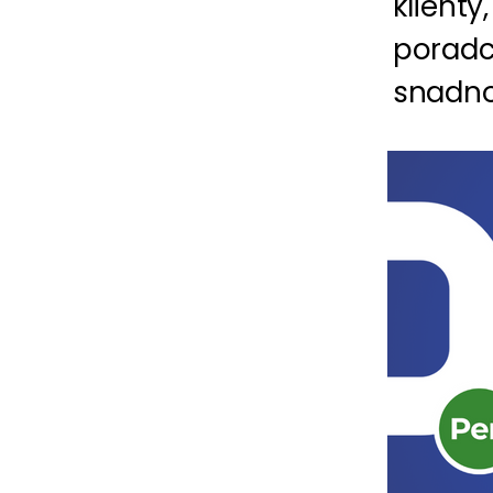
klienty
poradc
snadno