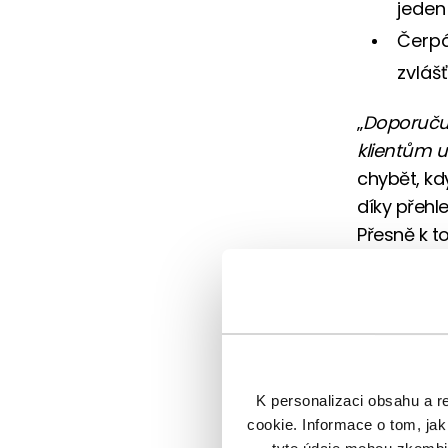
jeden
Čerpá
zvláš
„
Doporučuj
klientům 
chybět, kd
díky přehl
Přesně k t
dokážete kl
Váš konzul
spolupraco
v investicí
nejen na pe
K personalizaci obsahu a r
cookie. Informace o tom, jak
Když se s 