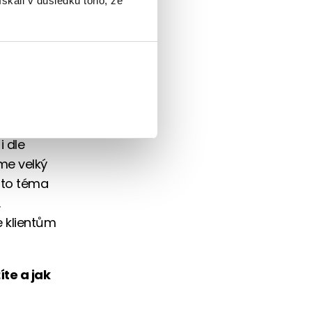
ískali v důsledku toho, že
fond, a to
ích
azné reálné
 milionu
i dle
me velký
oto téma
.
e klientům
íte a jak