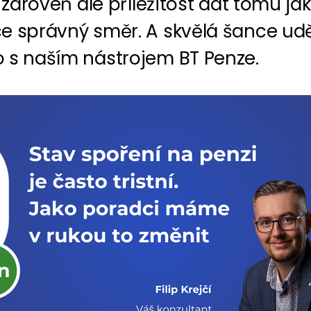
, zároveň ale příležitost dát tomu ja
e správný směr. A skvělá šance udě
 s naším nástrojem BT Penze.