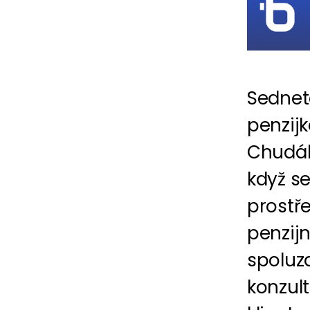
Sednete
penzijk
Chudák 
když se
prostře
penzijní
spoluza
konzult