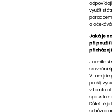
odpovídají
využít stá
poradcem,
a očekáván
Jaká je oc
při použit
přicházejí
Jakmile si
srovnání š
V tom jde 
prošli, vys
v tomto ohl
spoustu no
Důležité j
schůzce na