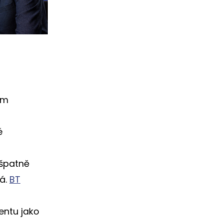
ím
é
 špatně
ká.
BT
entu jako