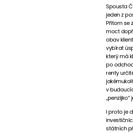
Spousta Če
jeden z po
Přitom se 
moct dopřá
obav klient
vybírat ús
který má k
po odchod
renty urči
jakémukoli
v budoucíc
„penzijko“
I proto je
investiční
státních p