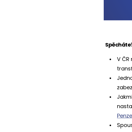
Spěcháte? 
V ČR 
tran
Jedno
zabez
Jakmi
nasta
Penz
Spous