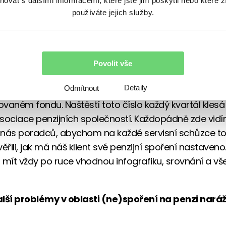
vat s dalšími informacemi, které jste jim poskytli nebo které z
že má spoření na penzi špatně nastaveno?
používáte jejich služby.
překvapuje, kolik klientů má původní transformovaný 
adších ročníků. Už jen jednoduchá změna do modern
oplňkového penzijního spoření jim může zajistit výr
Povolit vše
í na stáří. Konkrétně v ČR využívá „penzijka“ přes 4,2
Detaily
Odmítnout
 a z toho přes 2,5 milionu bohužel stále v původním
vaném fondu. Naštěstí toto číslo každý kvartál klesá 
sociace penzijních společností. Každopádně zde vidí
u nás poradců, abychom na každé servisní schůzce t
ověřili, jak má náš klient své penzijní spoření nastaveno
 mít vždy po ruce vhodnou infografiku, srovnání a vš
lší problémy v oblasti (ne)spoření na penzi naráž