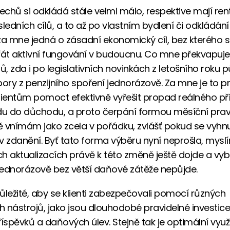
chů si odkládá stále velmi málo, respektive mají ren
sledních cílů, a to až po vlastním bydlení či odkládán
za mne jedná o zásadní ekonomický cíl, bez kterého 
t aktivní fungování v budoucnu. Co mne překvapuje,
ů, zda i po legislativních novinkách z letošního roku 
pory z penzijního spoření jednorázově. Za mne je to p
lientům pomoct efektivně vyřešit propad reálného př
u do důchodu, a proto čerpání formou měsíční prav
tě vnímám jako zcela v pořádku, zvlášť pokud se vyhn
v zdanění. Byť tato forma výběru nyní neprošla, myslím
h aktualizacích právě k této změně ještě dojde a vyb
 jednorázově bez větší daňové zátěže nepůjde.
 důležité, aby se klienti zabezpečovali pomocí různých
ch nástrojů, jako jsou dlouhodobé pravidelné investic
říspěvků a daňových úlev. Stejně tak je optimální využ