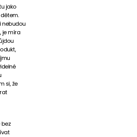
tu jako
í dětem.
si nebudou
 je míra
půjdou
rodukt,
íjmu
idelné
u
 si, že
rat
e bez
ívat