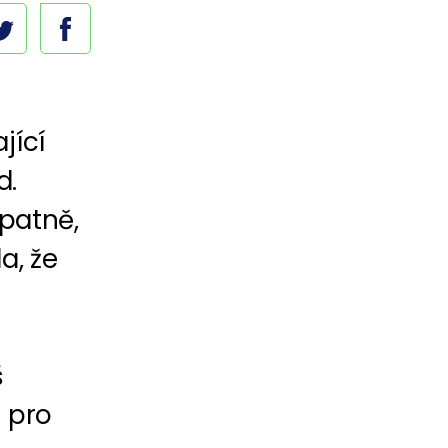
jící
d.
špatně,
a, že
š
a pro