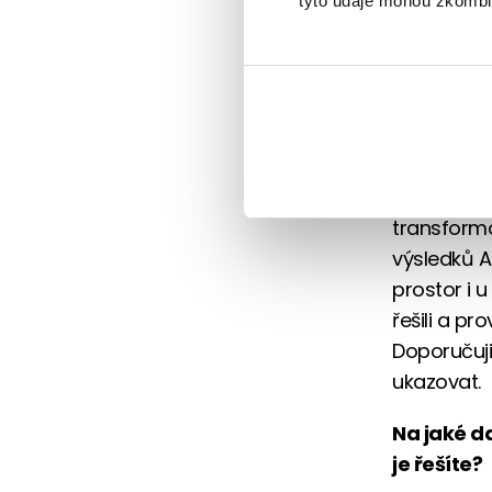
tyto údaje mohou zkombino
problém, 
Stále mne 
včetně ml
podmínek d
zabezpečen
účastníků,
transformo
výsledků A
prostor i 
řešili a pr
Doporučuji
ukazovat.
Na jaké da
je řešíte?