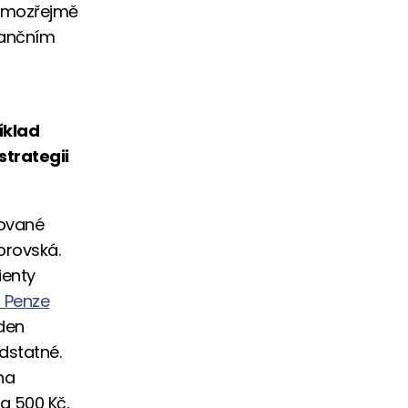
samozřejmě
inančním
říklad
strategii
cované
brovská.
ienty
 Penze
 den
dstatné.
na
na 500 Kč,