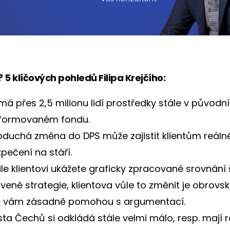
5 klíčových pohledů Filipa Krejčího:
má přes 2,5 milionu lidí prostředky stále v původn
sformovaném fondu.
duchá změna do DPS může zajistit klientům reáln
pečení na stáří.
le klientovi ukážete graficky zpracované srovnání
vené strategie, klientova vůle to změnit je obrovs
e
vám zásadně pomohou s argumentací.
ta Čechů si odkládá stále velmi málo, resp. mají r