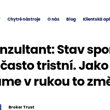
?
Chytré nástroje
O nás
Blog
Klientská ap
nzultant: Stav spo
 často tristní. Jak
me v rukou to změ
Broker Trust