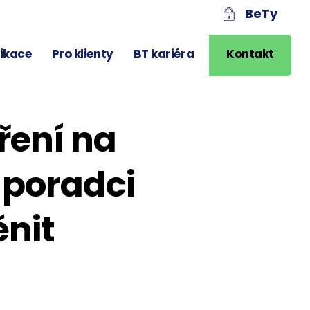
BeTy
likace
Pro klienty
BT kariéra
Kontakt
ření na
o poradci
nit