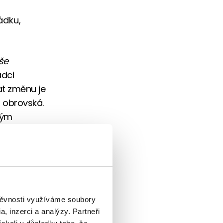
ádku,
še
adci
at změnu je
, obrovská.
rým
více.
ávou mají
m podívat
štěvnosti využíváme soubory
, inzerci a analýzy. Partneři
ký