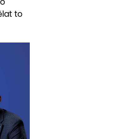
ko
lat to