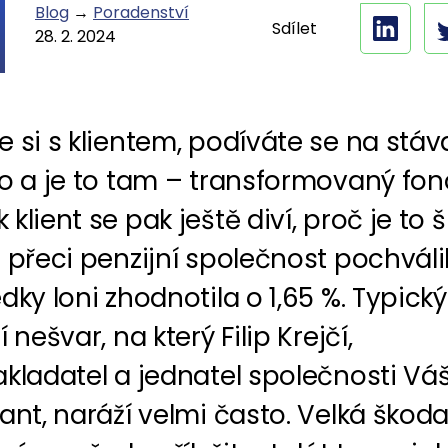
Blog
→
Poradenství
Sdílet
28. 2. 2024
 si s klientem, podíváte se na stáva
o a je to tam – transformovaný fon
klient se pak ještě diví, proč je to 
 přeci penzijní společnost pochválil
dky loni zhodnotila o 1,65 %. Typický
 nešvar, na který Filip Krejčí,
kladatel a jednatel společnosti Vá
ant, naráží velmi často. Velká škod