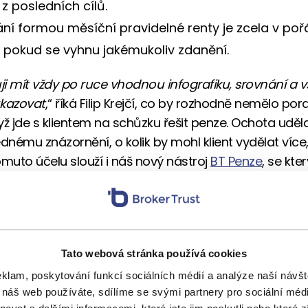
 z posledních cílů.
ní formou měsíční pravidelné renty je zcela v poř
ť pokud se vyhnu jakémukoliv zdanění.
i mít vždy po ruce vhodnou infografiku, srovnání a v
ukazovat
,“ říká Filip Krejčí, co by rozhodně nemělo por
yž jde s klientem na schůzku řešit penze. Ochota uděl
ednému znázornění, o kolik by mohl klient vydělat více
omuto účelu slouží i náš nový nástroj
BT Penze
, se kte
ientům na pár kliknutí zajistit i o milion korun na stáří 
tant je mimořádně úspěšná firma, která má na 165
vníků. Starají se o více než 30 000 klientů a pod spr
ch přes 1,3 miliardy korun. Pojďme se s Filipem Krejčí
Tato webová stránka používá cookies
nzijní nešvary, ale hlavně příležitosti, jak to změnit.
eklam, poskytování funkcí sociálních médií a analýze naší náv
 náš web používáte, sdílíme se svými partnery pro sociální média
klientem vidíte poprvé, jak často narazíte na něja