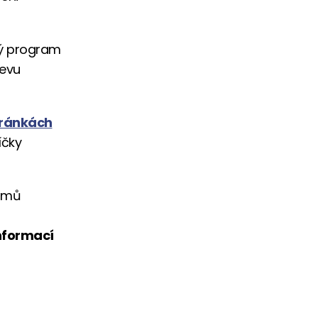
lý program
levu
tránkách
íčky
ramů
 informací