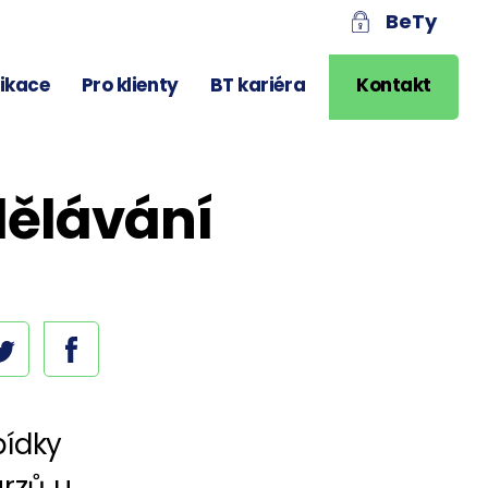
BeTy
likace
Pro klienty
BT kariéra
Kontakt
ělávání
bídky
rzů u