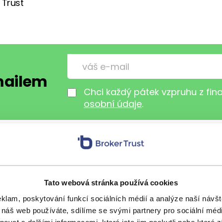
 Trust
-mailem
Chci každý pátek vzpruhu z fi
osobní údaje
.
s přáteli
Tato webová stránka používá cookies
eklam, poskytování funkcí sociálních médií a analýze naší náv
 náš web používáte, sdílíme se svými partnery pro sociální média