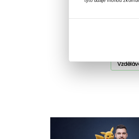
tyto údaje mohou zkombino
Další 
BeTy
Poraden
Vzděláv