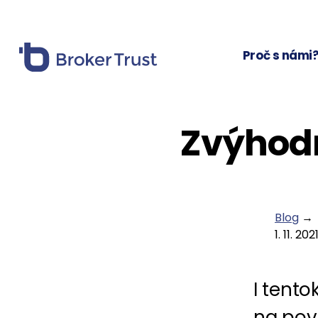
Proč s námi
Zvýhod
Blog
→
1. 11. 202
I tent
na pov