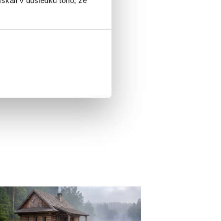
ískali v důsledku toho, že
Výnosy