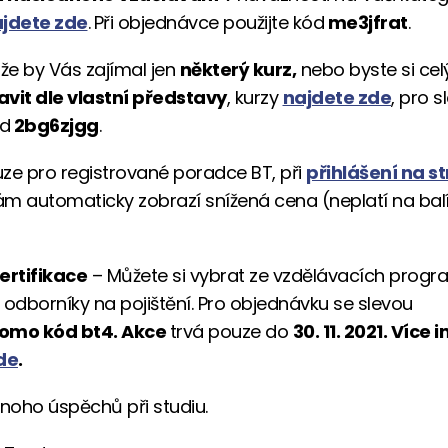
jdete zde
.
Při objednávce použijte kód
me3jfrat
.
 že by Vás zajímal jen
některý kurz,
nebo byste si ce
avit dle vlastní představy
, kurzy
najdete zde
, pro s
ód
2bg6zjgg
.
ze pro registrované poradce BT, při
přihlášení na s
m automaticky zobrazí snížená cena (neplatí na bal
rtifikace
– Můžete si vybrat ze vzdělávacích prog
 odborníky na pojištění. Pro objednávku se slevou
omo kód bt4. Akce
trvá pouze do
30. 11. 2021. Více
de
.
oho úspěchů při studiu.