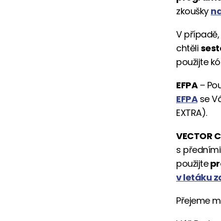
zkoušky
na
V případě,
chtěli
sest
použijte k
EFPA
– Pou
EFPA
se Vá
EXTRA).
VECTOR Ce
s předními
použijte
pr
v letáku z
Přejeme mn