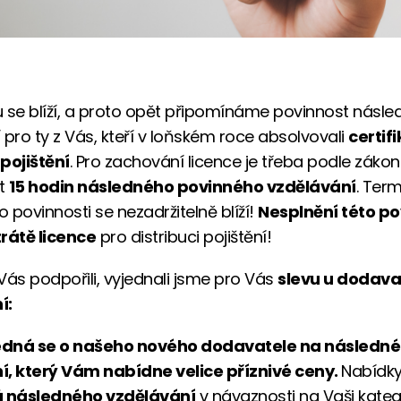
 se blíží, a proto opět připomínáme povinnost násl
 pro ty z Vás, kteří v loňském roce absolvovali
certif
pojištění
. Pro zachování licence je třeba podle záko
t
15 hodin následného povinného vzdělávání
. Term
o povinnosti se nezadržitelně blíží!
Nesplnění této po
rátě licence
pro distribuci pojištění!
s podpořili, vyjednali jsme pro Vás
slevu u dodava
í:
dná se o našeho nového dodavatele na následné
í, který Vám nabídne velice příznivé ceny.
Nabídk
 následného vzdělávání
v návaznosti na Vaši katego