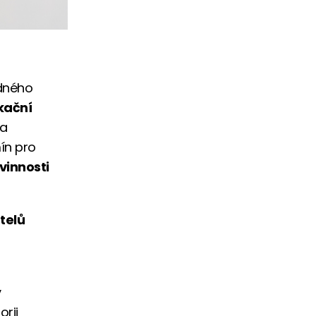
edného
ikační
na
ín pro
vinnosti
telů
y
rii