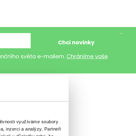
nančního světa e-mailem.
Chráníme vaše
štěvnosti využíváme soubory
, inzerci a analýzy. Partneři