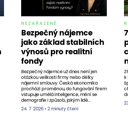
NEZAŘAZENÉ
R
Bezpečný nájemce
7
jako základ stabilních
p
n
výnosů pro realitní
c
fondy
n
Bezpečný nájemce už dnes není jen
Z
otázkou velikosti firmy nebo délky
k
o
nájemní smlouvy. Česká ekonomika
š
prochází proměnou, do fungování firem
c
vstupuje umělá inteligence, mění se
d
demografie i způsob, jakým lidé…
23
24. 7. 2026
•
2 minuty čtení