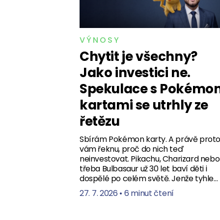
VÝNOSY
Chytit je všechny?
Jako investici ne.
Spekulace s Pokémo
kartami se utrhly ze
řetězu
Sbírám Pokémon karty. A právě prot
vám řeknu, proč do nich teď
neinvestovat. Pikachu, Charizard nebo
třeba Bulbasaur už 30 let baví děti i
dospělé po celém světě. Jenže tyhle…
27. 7. 2026
•
6 minut čtení