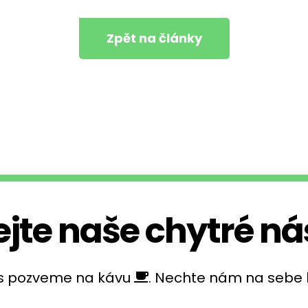
Zpět na články
jte naše chytré ná
ás pozveme na kávu
. Nechte nám na sebe 