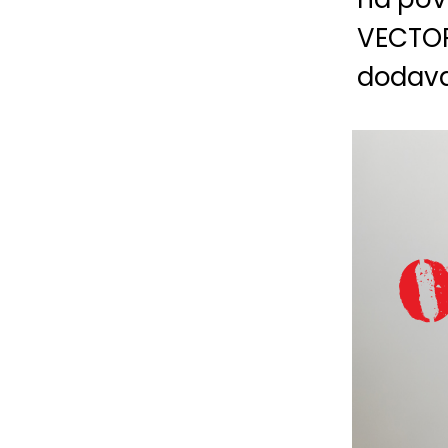
VECTOR
dodavat