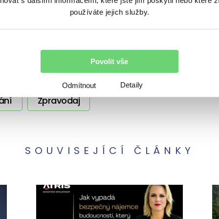
vat s dalšími informacemi, které jste jim poskytli nebo které z
používáte jejich služby.
témata
Nezařazené
Ostatní
Podcasty
Povolit vše
ství
Regiony
Rizika
Úvěrování
Detaily
Odmítnout
ání
Zpravodaj
SOUVISEJÍCÍ ČLÁNKY