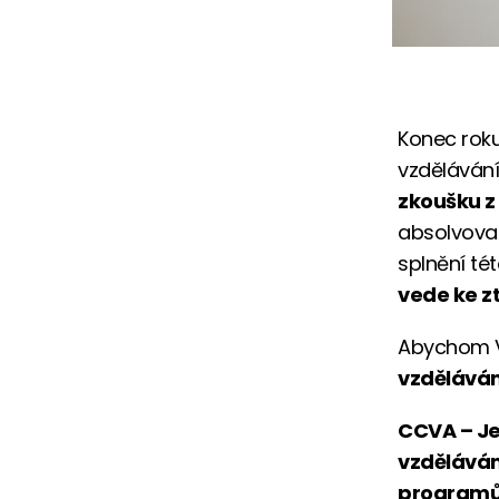
Konec roku
vzdělávání
zkoušku z 
absolvova
splnění tét
vede ke zt
Abychom Vá
vzděláván
CCVA – Je
vzděláván
programů