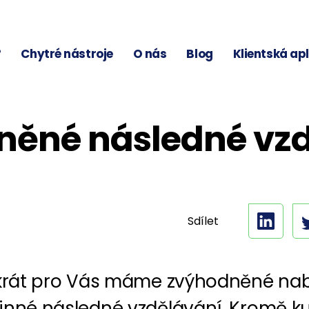
?
Chytré nástroje
O nás
Blog
Klientská ap
něné následné vzd
Sdílet
1
okrát pro Vás máme zvýhodněné na
inné následné vzdělávání. Kromě ku