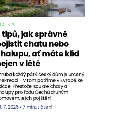
IZIKA
 tipů, jak správně
ojistit chatu nebo
halupu, ať máte klid
ejen v létě
hruba každý pátý český dům je určený
 rekreaci – v tom patříme v Evropě ke
pičce. Přestože jsou ale chaty a
halupy pro řadu Čechů druhým
omovem, jejich pojištění…
. 7. 2026
•
7 minut čtení