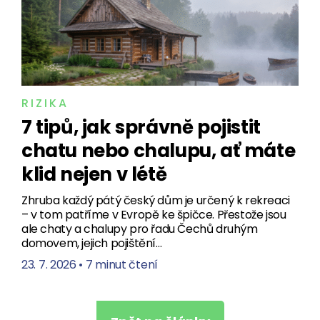
RIZIKA
7 tipů, jak správně pojistit
chatu nebo chalupu, ať máte
klid nejen v létě
Zhruba každý pátý český dům je určený k rekreaci
– v tom patříme v Evropě ke špičce. Přestože jsou
ale chaty a chalupy pro řadu Čechů druhým
domovem, jejich pojištění…
23. 7. 2026
•
7 minut čtení