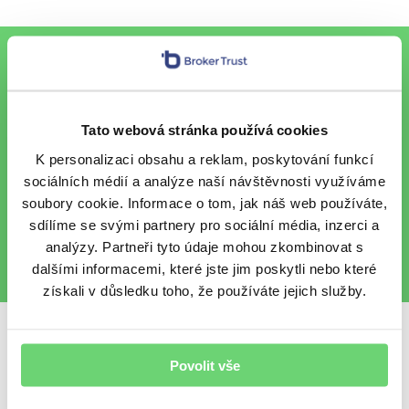
To nejlepší z financí e-mailem
Tato webová stránka používá cookies
Chci každý pátek vzpruhu z
K personalizaci obsahu a reklam, poskytování funkcí
finančního světa e-mailem.
sociálních médií a analýze naší návštěvnosti využíváme
Chráníme vaše osobní údaje
.
soubory cookie. Informace o tom, jak náš web používáte,
sdílíme se svými partnery pro sociální média, inzerci a
analýzy. Partneři tyto údaje mohou zkombinovat s
dalšími informacemi, které jste jim poskytli nebo které
získali v důsledku toho, že používáte jejich služby.
Sdílet s přáteli
Povolit vše