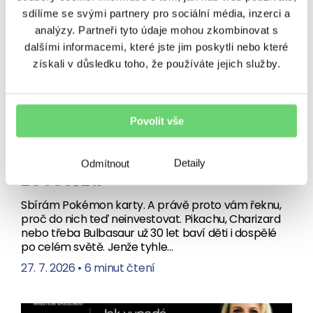
sdílíme se svými partnery pro sociální média, inzerci a
analýzy. Partneři tyto údaje mohou zkombinovat s
dalšími informacemi, které jste jim poskytli nebo které
získali v důsledku toho, že používáte jejich služby.
VÝNOSY
Chytit je všechny? Jako
Povolit vše
investici ne. Spekulace
s Pokémon kartami se utrhly
Detaily
Odmítnout
ze řetězu
Sbírám Pokémon karty. A právě proto vám řeknu,
proč do nich teď neinvestovat. Pikachu, Charizard
nebo třeba Bulbasaur už 30 let baví děti i dospělé
po celém světě. Jenže tyhle…
27. 7. 2026
•
6 minut čtení