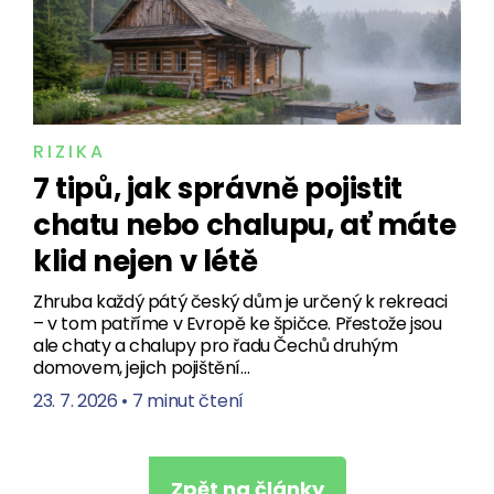
RIZIKA
7 tipů, jak správně pojistit
chatu nebo chalupu, ať máte
klid nejen v létě
Zhruba každý pátý český dům je určený k rekreaci
– v tom patříme v Evropě ke špičce. Přestože jsou
ale chaty a chalupy pro řadu Čechů druhým
domovem, jejich pojištění…
23. 7. 2026
•
7 minut čtení
Zpět na články