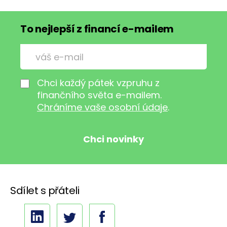
To nejlepší z financí e-mailem
Chci každý pátek vzpruhu z
finančního světa e-mailem.
Chráníme vaše osobní údaje
.
Sdílet s přáteli