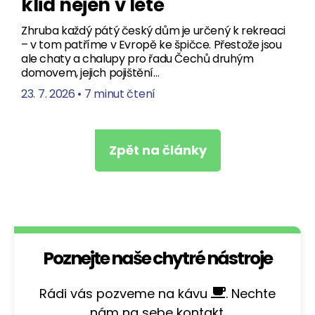
klid nejen v létě
Zhruba každý pátý český dům je určený k rekreaci
– v tom patříme v Evropě ke špičce. Přestože jsou
ale chaty a chalupy pro řadu Čechů druhým
domovem, jejich pojištění…
23. 7. 2026
•
7 minut čtení
Zpět na články
Poznejte naše chytré nástroje
Rádi vás pozveme na kávu
. Nechte
nám na sebe kontakt.