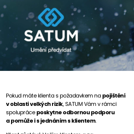
Pokud máte klienta s požadavkem na
pojištění
v oblasti velkých rizik
, SATUM Vám v rámci
spolupráce
poskytne odbornou podporu
a pomůže i s jednáním s klientem
.