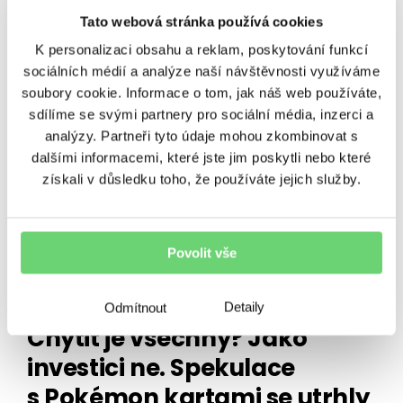
Vzdělávání
Zpravodaj
Tato webová stránka používá cookies
K personalizaci obsahu a reklam, poskytování funkcí
sociálních médií a analýze naší návštěvnosti využíváme
soubory cookie. Informace o tom, jak náš web používáte,
SOUVISEJÍCÍ ČLÁNKY
sdílíme se svými partnery pro sociální média, inzerci a
analýzy. Partneři tyto údaje mohou zkombinovat s
dalšími informacemi, které jste jim poskytli nebo které
získali v důsledku toho, že používáte jejich služby.
Povolit vše
VÝNOSY
Detaily
Odmítnout
Chytit je všechny? Jako
investici ne. Spekulace
s Pokémon kartami se utrhly