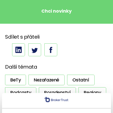
Sdílet s přáteli
Další témata
BeTy
Nezařazené
Ostatní
Podcasty
Poradenství
Regiony
Rizika
Úvěrování
Výnosy