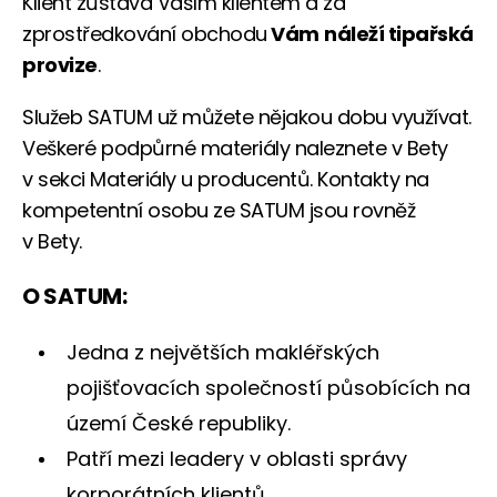
Klient zůstává Vaším klientem a za
zprostředkování obchodu
Vám
náleží tipařská
provize
.
Služeb SATUM už můžete nějakou dobu využívat.
Veškeré podpůrné materiály naleznete v Bety
v sekci Materiály u producentů. Kontakty na
kompetentní osobu ze SATUM jsou rovněž
v Bety.
O SATUM:
Jedna z největších makléřských
pojišťovacích společností působících na
území České republiky.
Patří mezi leadery v oblasti správy
korporátních klientů.