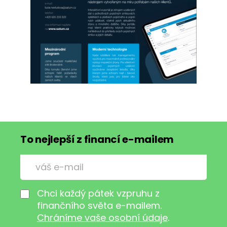
To nejlepší z financí e-mailem
Chci každý pátek vzpruhu z
finančního světa e-mailem.
Chráníme vaše osobní údaje
.