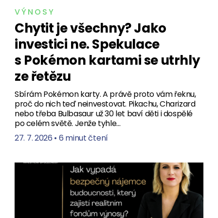
VÝNOSY
Chytit je všechny? Jako
investici ne. Spekulace
s Pokémon kartami se utrhly
ze řetězu
Sbírám Pokémon karty. A právě proto vám řeknu,
proč do nich teď neinvestovat. Pikachu, Charizard
nebo třeba Bulbasaur už 30 let baví děti i dospělé
po celém světě. Jenže tyhle…
27. 7. 2026
•
6 minut čtení