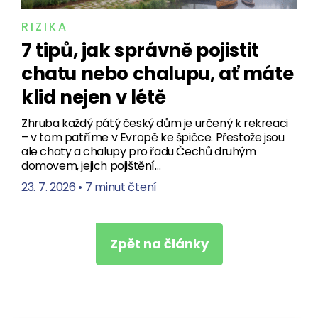
RIZIKA
7 tipů, jak správně pojistit
chatu nebo chalupu, ať máte
klid nejen v létě
Zhruba každý pátý český dům je určený k rekreaci
– v tom patříme v Evropě ke špičce. Přestože jsou
ale chaty a chalupy pro řadu Čechů druhým
domovem, jejich pojištění…
23. 7. 2026
•
7 minut čtení
Zpět na články