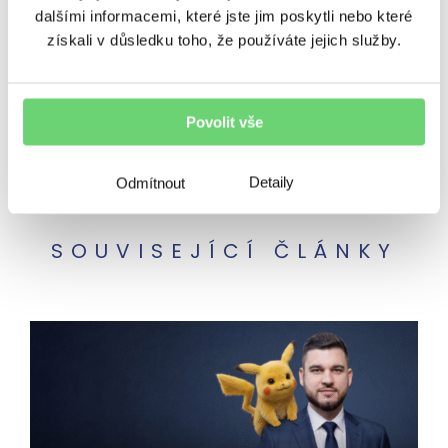
dalšími informacemi, které jste jim poskytli nebo které
získali v důsledku toho, že používáte jejich služby.
Podcasty
Poradenství
Regiony
Rizika
Úvěrování
Výnosy
Povolit vše
Vzdělávání
Zpravodaj
Detaily
Odmítnout
SOUVISEJÍCÍ ČLÁNKY