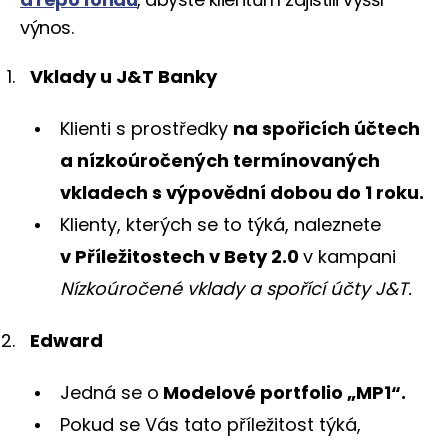
výnos.
Vklady u J&T Banky
Klienti s prostředky
na spořicích účtech
a nízkoúročených termínovaných
vkladech s výpovědní dobou do 1 roku.
Klienty, kterých se to týká, naleznete
v Příležitostech v Bety 2.0
v kampani
Nízkoúročené vklady a spořící účty J&T.
Edward
Jedná se o
Modelové portfolio „MP1“.
Pokud se Vás tato příležitost týká,