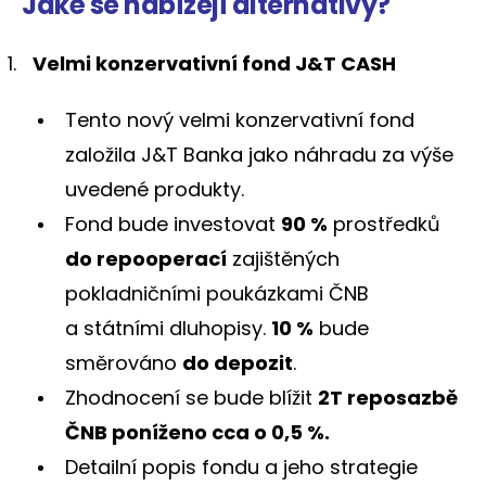
Jaké se nabízejí alternativy?
Velmi konzervativní fond J&T CASH
Tento nový velmi konzervativní fond
založila J&T Banka jako náhradu za výše
uvedené produkty.
Fond bude investovat
90 %
prostředků
do repooperací
zajištěných
pokladničními poukázkami ČNB
a státními dluhopisy.
10 %
bude
směrováno
do depozit
.
Zhodnocení se bude blížit
2T reposazbě
ČNB poníženo cca o 0,5 %.
Detailní popis fondu a jeho strategie