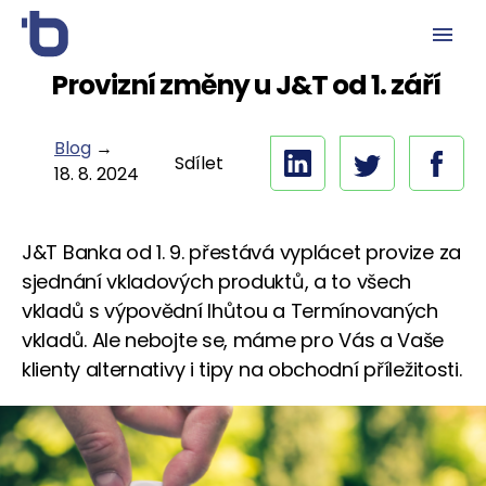
Provizní změny u J&T od 1. září
Blog
→
Sdílet
18. 8. 2024
J&T Banka od 1. 9. přestává vyplácet provize za
sjednání vkladových produktů, a to všech
vkladů s výpovědní lhůtou a Termínovaných
vkladů. Ale nebojte se, máme pro Vás a Vaše
klienty alternativy i tipy na obchodní příležitosti.