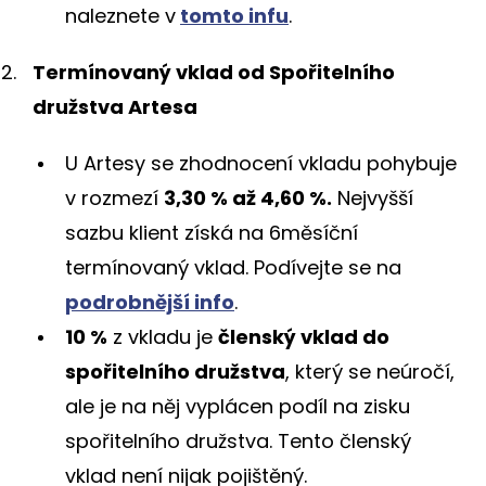
naleznete v
tomto infu
.
Termínovaný vklad od Spořitelního
družstva Artesa
U Artesy se zhodnocení vkladu pohybuje
v rozmezí
3,30 % až 4,60 %.
Nejvyšší
sazbu klient získá na 6měsíční
termínovaný vklad. Podívejte se na
podrobnější info
.
10 %
z vkladu je
členský vklad do
spořitelního družstva
, který se neúročí,
ale je na něj vyplácen podíl na zisku
spořitelního družstva. Tento členský
vklad není nijak pojištěný.