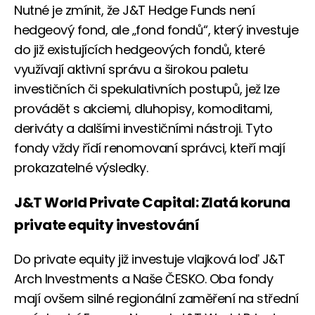
Nutné je zmínit, že J&T Hedge Funds není
hedgeový fond, ale „fond fondů“, který investuje
do již existujících hedgeových fondů, které
využívají aktivní správu a širokou paletu
investičních či spekulativních postupů, jež lze
provádět s akciemi, dluhopisy, komoditami,
deriváty a dalšími investičními nástroji. Tyto
fondy vždy řídí renomovaní správci, kteří mají
prokazatelné výsledky.
J&T World Private Capital: Zlatá koruna
private equity investování
Do private equity již investuje vlajková loď J&T
Arch Investments a Naše ČESKO. Oba fondy
mají ovšem silné regionální zaměření na střední