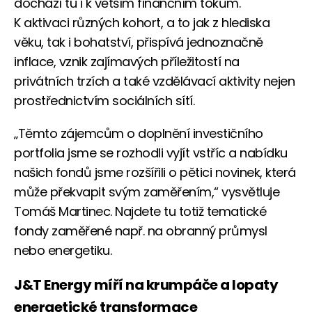
dochází tu i k větším finančním tokům.
K aktivaci různých kohort, a to jak z hlediska
věku, tak i bohatství, přispívá jednoznačně
inflace, vznik zajímavých příležitostí na
privátních trzích a také vzdělávací aktivity nejen
prostřednictvím sociálních sítí.
„Těmto zájemcům o doplnění investičního
portfolia jsme se rozhodli vyjít vstříc a nabídku
našich fondů jsme rozšířili o pětici novinek, která
může překvapit svým zaměřením,“ vysvětluje
Tomáš Martinec. Najdete tu totiž tematické
fondy zaměřené např. na obranný průmysl
nebo energetiku.
J&T Energy míří na krumpáče a lopaty
energetické transformace