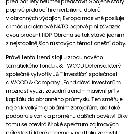
před pár lety neuměli představit. Spojené státy
poprvé překročí hranici bilionu dolarů
v obranných výdajích, Evropa masivně posiluje
armádu a členové NATO poprvé plní závazek
dvou procent HDP. Obrana se tak stává jedním
z nejstabilnějších růstových témat dnešní doby.
Právě tento trend stojí u zrodu nového
tematického fondu J&T WOOD Defense, který
společně vytvořily J&T Investiční společnost
a WOOD & Company. „Fond dává investorům
možnost využít zásadní trend – masivní příliv
kapitálu do obranného průmyslu. Ten směřuje
nejen k velkým globálním zbrojařům, ale také
podporuje vznik a proměnu dalších odvětví. Díky
tomu se otevírá široké spektrum zajímavých
příležitostí, které chceme v portfoliu zachytit,“