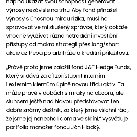
naplno ukázat svou schopnost generovat
výnosy nezávisle na trhu. Aby fond přinášel
výnosy s únosnou mírou rizika, musí ho
spravovat velmi zkušený správce, který dokáže
vhodně využívat různé netradiční investiční
přístupy od makro strategií přes long/short
akcie až třeba po arbitráže a kreditní příležitosti.
„Právě proto jsme založili fond J&T Hedge Funds,
který si dává za cíl zpřístupnit interním
i externím klientům úplně novou třídu aktiv. Ta
může právě v dobách s mraky na obzoru, ale
sluncem ještě nad hlavou představovat ten
dobře známý deštník, za který jsme všichni rádi,
že jsme jej nenechali doma ve skříni,“ vysvětluje
portfolio manažer fondu Ján Hladký.