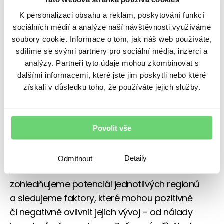
světových akciových trhů
K personalizaci obsahu a reklam, poskytování funkcí
sociálních médií a analýze naší návštěvnosti využíváme
Fond J&T Global Index nabízí investorům
soubory cookie. Informace o tom, jak náš web používáte,
přímou expozici na největší světové akciové
sdílíme se svými partnery pro sociální média, inzerci a
trhy. Přináší možnost podílet se na růstu tisíců
analýzy. Partneři tyto údaje mohou zkombinovat s
firem napříč kontinenty – od amerických
dalšími informacemi, které jste jim poskytli nebo které
získali v důsledku toho, že používáte jejich služby.
technologických gigantů přes evropské
průmyslové lídry až po asijské inovátory. Díky
své konstrukci je ideálním a stabilním
Povolit vše
stavebním kamenem dlouhodobého
investičního portfolia v akciové složce.
Detaily
Odmítnout
„Při stavbě fondu J&T Global Index
zohledňujeme potenciál jednotlivých regionů
a sledujeme faktory, které mohou pozitivně
či negativně ovlivnit jejich vývoj – od nálady