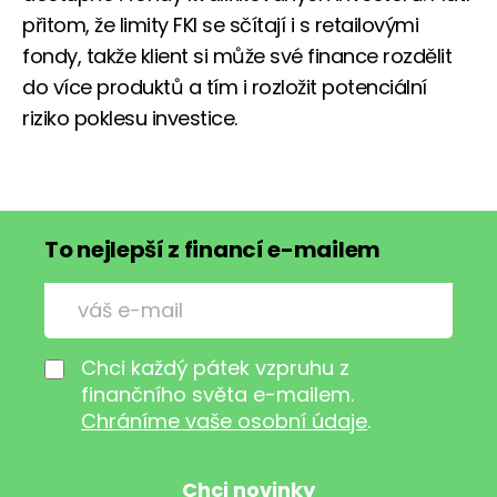
přitom, že limity FKI se sčítají i s retailovými
fondy, takže klient si může své finance rozdělit
do více produktů a tím i rozložit potenciální
riziko poklesu investice.
To nejlepší z financí e-mailem
Chci každý pátek vzpruhu z
finančního světa e-mailem.
Chráníme vaše osobní údaje
.