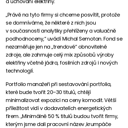
a uchování elektřiny.
„Právě na tyto firmy si chceme posvítit, protože
se domníváme, že některé z nich jsou
v současnosti analytiky přehlíženy a valuačně
podhodnoceny,“ uvádí Michal Semotan. Fond se
nezaměřuje jen na „trendové“ obnovitelné
zdroje, ale zahrnuje celý mix způsobů výroby
elektřiny včetně jádra, fosilních zdrojů i nových
technologií.
Portfolio manažeři při sestavování portfolia,
které bude tvořit 20–30 titulů, chtějí
minimalizovat expozici na ceny komodit. Větší
příležitost vidí v dodavatelích energetických
firem. „Minimálně 50 % titulů budou tvořit firmy,
kterým jsme dali pracovní název ‚krumpáče