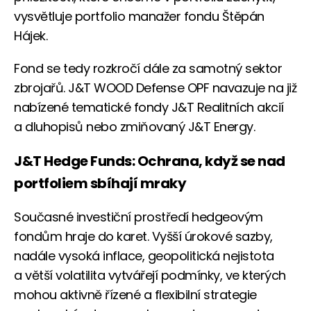
vysvětluje portfolio manažer fondu Štěpán
Hájek.
Fond se tedy rozkročí dále za samotný sektor
zbrojařů. J&T WOOD Defense OPF navazuje na již
nabízené tematické fondy J&T Realitních akcií
a dluhopisů nebo zmiňovaný J&T Energy.
J&T Hedge Funds: Ochrana, když se nad
portfoliem sbíhají mraky
Současné investiční prostředí hedgeovým
fondům hraje do karet. Vyšší úrokové sazby,
nadále vysoká inflace, geopolitická nejistota
a větší volatilita vytvářejí podmínky, ve kterých
mohou aktivně řízené a flexibilní strategie