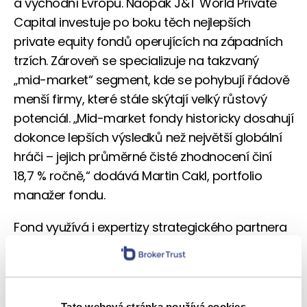
a východní Evropu. Naopak J&T World Private
Capital investuje po boku těch nejlepších
private equity fondů operujících na západních
trzích. Zároveň se specializuje na takzvaný
„mid-market“ segment, kde se pohybují řádově
menší firmy, které stále skýtají velký růstový
potenciál. „Mid-market fondy historicky dosahují
dokonce lepších výsledků než největší globální
hráči – jejich průměrné čisté zhodnocení činí
18,7 % ročně,“ dodává Martin Cakl, portfolio
manažer fondu.
Fond využívá i expertizy strategického partnera
Michaela Kollára, který se na západních private
equity trzích pohybuje již 17 let.
J&T Global Index: Jednoduchý vstup do
Tato webová stránka používá cookies