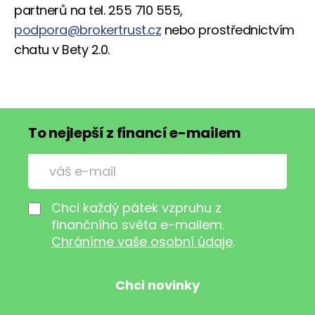
partnerů na tel. 255 710 555,
podpora@brokertrust.cz
nebo prostřednictvím
chatu v Bety 2.0.
To nejlepší z financí e-mailem
Chci každý pátek vzpruhu z
finančního světa e-mailem.
Chráníme vaše osobní údaje
.