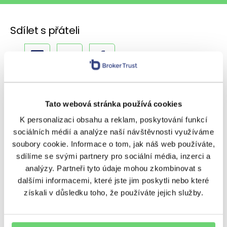
Sdílet s přáteli
Další témata
Tato webová stránka používá cookies
BeTy
Nezařazené
Ostatní
K personalizaci obsahu a reklam, poskytování funkcí
sociálních médií a analýze naší návštěvnosti využíváme
Podcasty
Poradenství
Regiony
soubory cookie. Informace o tom, jak náš web používáte,
sdílíme se svými partnery pro sociální média, inzerci a
Rizika
Úvěrování
Výnosy
analýzy. Partneři tyto údaje mohou zkombinovat s
dalšími informacemi, které jste jim poskytli nebo které
Vzdělávání
Zpravodaj
získali v důsledku toho, že používáte jejich služby.