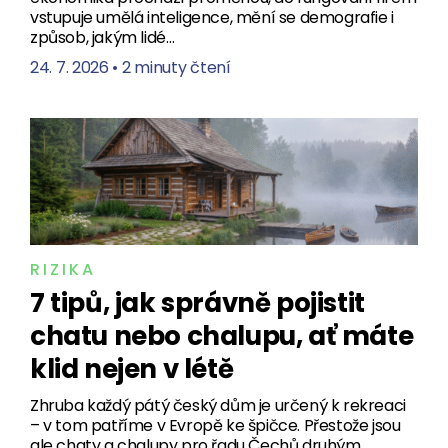
vstupuje umělá inteligence, mění se demografie i
způsob, jakým lidé…
24. 7. 2026
•
2 minuty čtení
RIZIKA
7 tipů, jak správně pojistit
chatu nebo chalupu, ať máte
klid nejen v létě
Zhruba každý pátý český dům je určený k rekreaci
– v tom patříme v Evropě ke špičce. Přestože jsou
ale chaty a chalupy pro řadu Čechů druhým