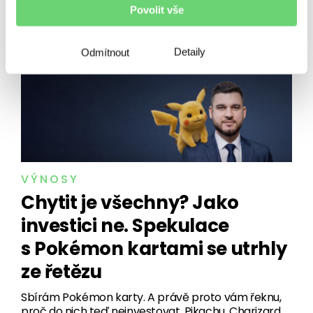
Povolit vše
SOUVISEJÍCÍ ČLÁNKY
Detaily
Odmítnout
VÝNOSY
Chytit je všechny? Jako
investici ne. Spekulace
s Pokémon kartami se utrhly
ze řetězu
Sbírám Pokémon karty. A právě proto vám řeknu,
proč do nich teď neinvestovat. Pikachu, Charizard