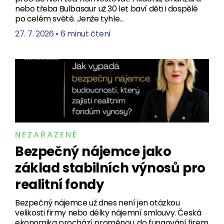
nebo třeba Bulbasaur už 30 let baví děti i dospělé
po celém světě. Jenže tyhle…
27. 7. 2026
•
6 minut čtení
NEZAŘAZENÉ
Bezpečný nájemce jako
základ stabilních výnosů pro
realitní fondy
Bezpečný nájemce už dnes není jen otázkou
velikosti firmy nebo délky nájemní smlouvy. Česká
ekonomika prochází proměnou, do fungování firem