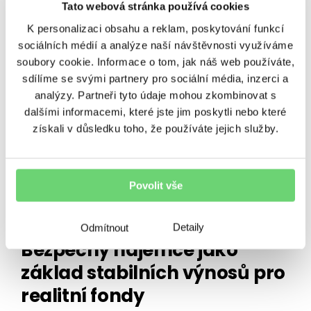
Tato webová stránka používá cookies
Sbírám Pokémon karty. A právě proto vám řeknu,
K personalizaci obsahu a reklam, poskytování funkcí
proč do nich teď neinvestovat. Pikachu, Charizard
sociálních médií a analýze naší návštěvnosti využíváme
nebo třeba Bulbasaur už 30 let baví děti i dospělé
soubory cookie. Informace o tom, jak náš web používáte,
po celém světě. Jenže tyhle…
sdílíme se svými partnery pro sociální média, inzerci a
27. 7. 2026
•
6 minut čtení
analýzy. Partneři tyto údaje mohou zkombinovat s
dalšími informacemi, které jste jim poskytli nebo které
získali v důsledku toho, že používáte jejich služby.
Povolit vše
NEZAŘAZENÉ
Detaily
Odmítnout
Bezpečný nájemce jako
základ stabilních výnosů pro
realitní fondy