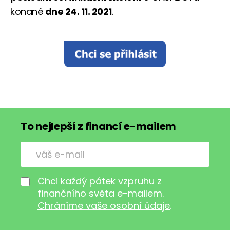
konané
dne 24. 11. 2021
.
To nejlepší z financí e-mailem
Chci každý pátek vzpruhu z
finančního světa e-mailem.
Chráníme vaše osobní údaje
.