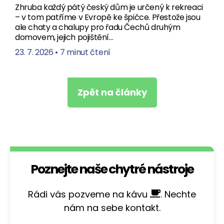
Zhruba každý pátý český dům je určený k rekreaci
– v tom patříme v Evropě ke špičce. Přestože jsou
ale chaty a chalupy pro řadu Čechů druhým
domovem, jejich pojištění…
23. 7. 2026
•
7 minut čtení
Zpět na články
Poznejte naše chytré nástroje
Rádi vás pozveme na kávu
. Nechte
nám na sebe kontakt.