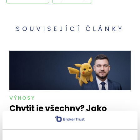
SOUVISEJÍCÍ ČLÁNKY
VÝNOSY
Chytit je všechny? Jako
investici ne. Spekulace
s Pokémon kartami se utrhly
ze řetězu