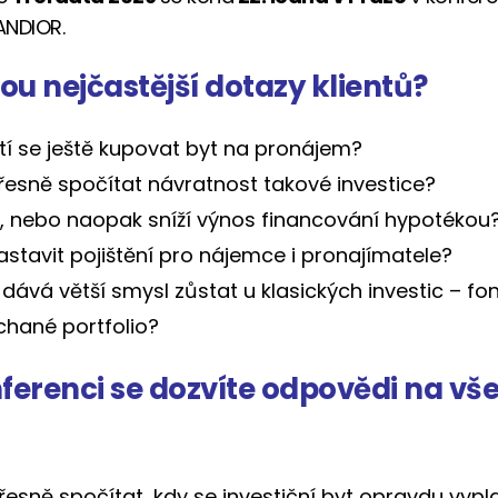
ANDIOR.
ou nejčastější dotazy klientů?
tí se ještě kupovat byt na pronájem?
řesně spočítat návratnost takové investice?
í, nebo naopak sníží výnos financování hypotékou
astavit pojištění pro nájemce i pronajímatele?
 dává větší smysl zůstat u klasických investic – fo
hané portfolio?
ferenci se dozvíte odpovědi na vš
řesně spočítat, kdy se investiční byt opravdu vypla