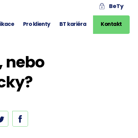
BeTy
likace
Pro klienty
BT kariéra
Kontakt
, nebo
icky?