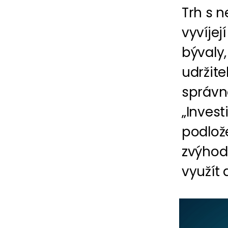
Trh s 
vyvíjej
bývaly,
udržite
správn
„Invest
podlož
zvýhod
využít d