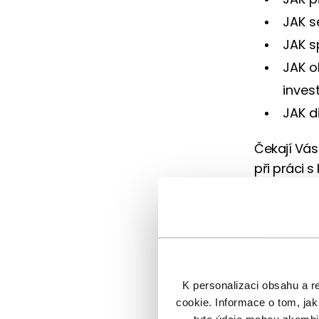
JAK s
JAK s
JAK o
invest
JAK d
Čekají Vás
při práci s 
Sleva 
Dojednali
pokud se z
na
trefdat
K personalizaci obsahu a r
cookie. Informace o tom, jak
Pomozte sv