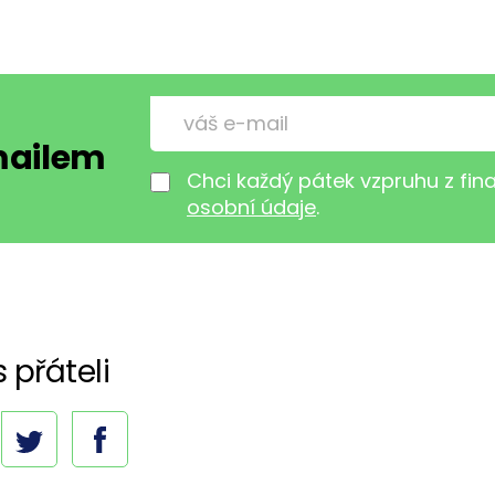
-mailem
Chci každý pátek vzpruhu z fi
osobní údaje
.
s přáteli