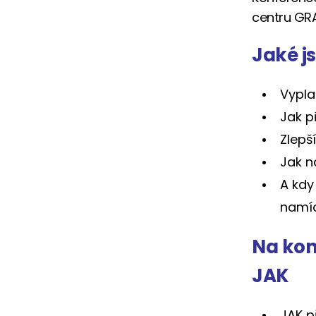
centru GR
Jaké js
Vypla
Jak p
Zlepš
Jak n
A kdy
namíc
Na kon
JAK
JAK p