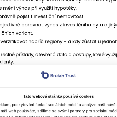
e mění výnos při využití hypotéky.
právně pojistit investiční nemovitost.
bjektivně porovnat výnos z investičního bytu a jin
ičních variant.
iverzifikovat napříč regiony – a kdy zůstat u jednoh
 reálné příklady, otevřená data a postupy, které využi
klienty.
na vstupenku
 jsme pro Vás – naše poradce
50% exkluzivní slevu 
aregistrujete
do 14. ledna
. Zvýhodněnou vstupenku 
Tato webová stránka používá cookies
a.cz/konference
. Stačí zadat
slevový kód TREF_BT.
eklam, poskytování funkcí sociálních médií a analýze naší náv
 náš web používáte, sdílíme se svými partnery pro sociální média
ým klientům dělat rozhodnutí, která dávají smysl – 