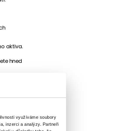
ých
o aktiva.
jete hned
na vstupné
,
objednáte
štěvnosti využíváme soubory
, inzerci a analýzy. Partneři
nejen podle