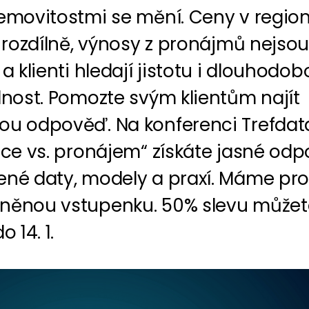
nemovitostmi se mění. Ceny v regio
í rozdílně, výnosy z pronájmů nejsou
 a klienti hledají jistotu i dlouhodo
lnost. Pomozte svým klientům najít
ou odpověď. Na konferenci Trefdat
ice vs. pronájem“ získáte jasné odp
ené daty, modely a praxí. Máme pr
něnou vstupenku. 50% slevu můžet
o 14. 1.