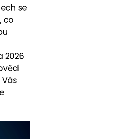
nech se
, co
bou
a 2026
ovědi
o Vás
e