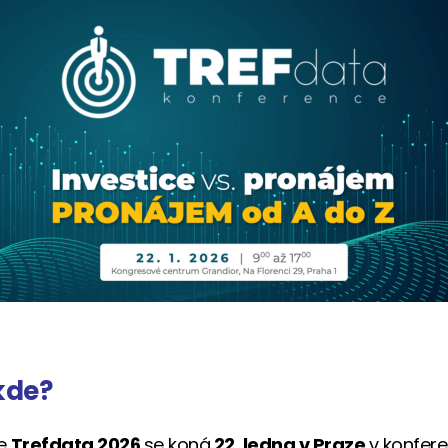
kde?
ce
Trefdata 2026
se koná
22. ledna v Praze
v konfer