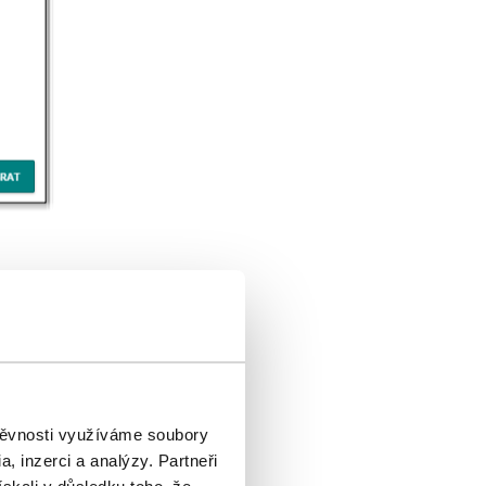
lňovat
ů.
i vzniká
štěvnosti využíváme soubory
dkovatele
, inzerci a analýzy. Partneři