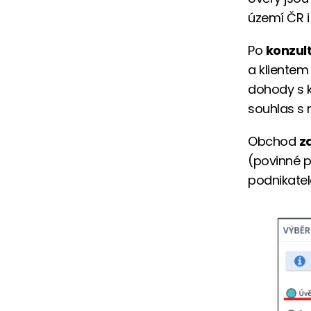
území ČR 
Po
konzul
a kliente
dohody s k
souhlas s 
Obchod
z
(povinné p
podnikatel