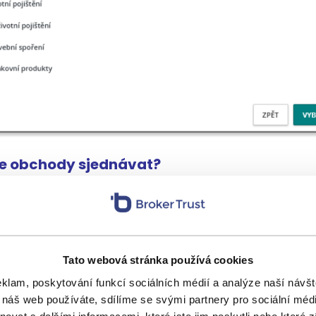
e obchody sjednávat?
je aktivní živnost na zprostředkování, není nutné sp
ní podmínky pro zprostředkování spotřebitelských úvěr
 s provizemi?
Tato webová stránka používá cookies
ze se standardně odvíjí od výše úvěru. Nárok na proviz
eklam, poskytování funkcí sociálních médií a analýze naší náv
vní splátky úvěru. Detaily včetně povinností zprostře
 náš web používáte, sdílíme se svými partnery pro sociální média
dardně uvedeny v produktovém dodatku.