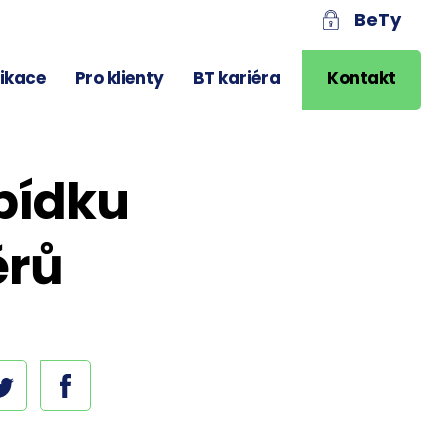
BeTy
likace
Pro klienty
BT kariéra
Kontakt
abídku
ěrů