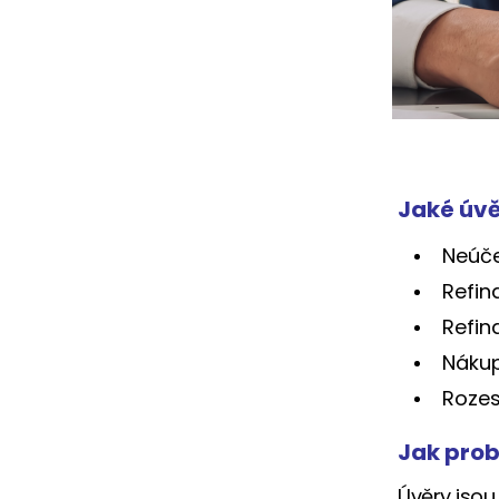
Jaké úvě
Neúče
Refin
Refin
Nákup
Rozes
Jak prob
Úvěry jso