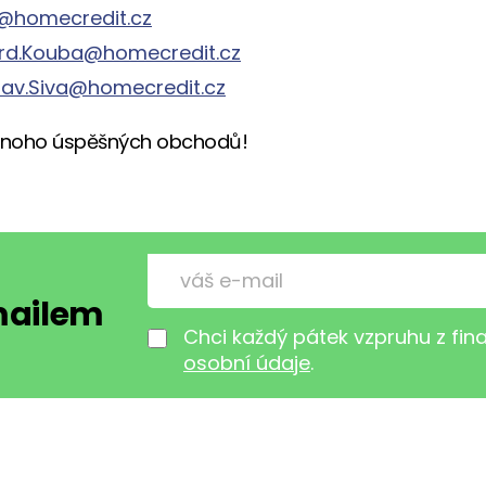
@homecredit.cz
rd.Kouba@homecredit.cz
lav.Siva@homecredit.cz
noho úspěšných obchodů!
-mailem
Chci každý pátek vzpruhu z fi
osobní údaje
.