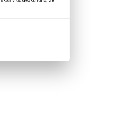
ískali v důsledku toho, že
dně