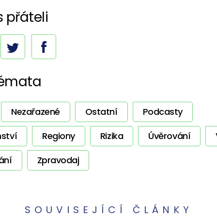
s přáteli
témata
Nezařazené
Ostatní
Podcasty
ství
Regiony
Rizika
Úvěrování
ání
Zpravodaj
SOUVISEJÍCÍ ČLÁNKY