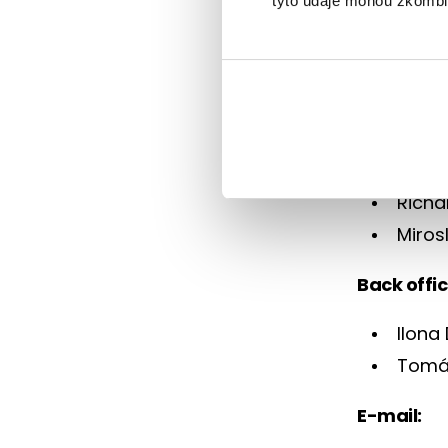
tyto údaje mohou zkombino
Užitečné
Kontakty 
v seznamu 
Kontaktní
Richa
Miros
Back offic
Ilona
Tomá
E-mail: