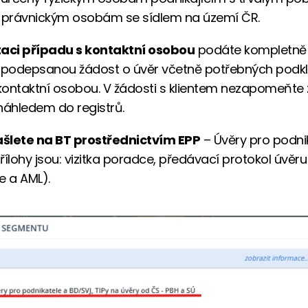
i právnickým osobám se sídlem na území ČR.
taci případu s kontaktní osobou
podáte kompletně
m podepsanou žádost o úvěr včetně potřebných podk
ontaktní osobou. V žádosti s klientem nezapomeňte 
náhledem do registrů.
ašlete na BT prostřednictvím EPP
– Úvěry pro podni
řílohy jsou: vizitka poradce, předávací protokol úvěru
e a AML).