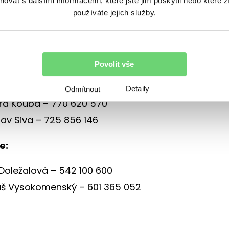
vat s dalšími informacemi, které jste jim poskytli nebo které z
používáte jejich služby.
 kontakty
pro konzultace obchodních případů najdete standar
kontaktů v Bety a níže.
Povolit vše
 osoby:
Detaily
Odmítnout
rd Kouba – 770 620 570
lav Siva – 725 856 146
e:
 Doležalová – 542 100 600
š Vysokomenský – 601 365 052