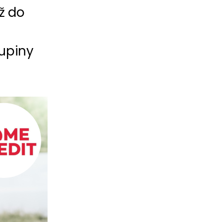
ž do
upiny