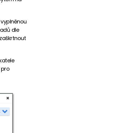
 vyplněnou
ladů dle
zaškrtnout
katele
 pro