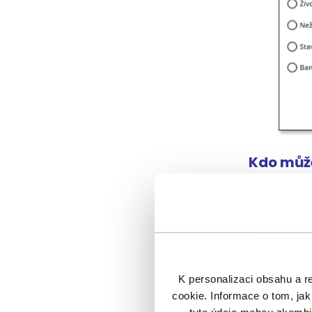
Kdo můž
Podmínkou 
legislativ
Jak je to
Výše provi
K personalizaci obsahu a r
úhradou pr
cookie. Informace o tom, jak
jsou stan