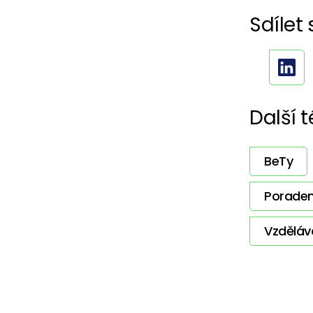
Sdílet 
Další 
BeTy
Poraden
Vzděláv