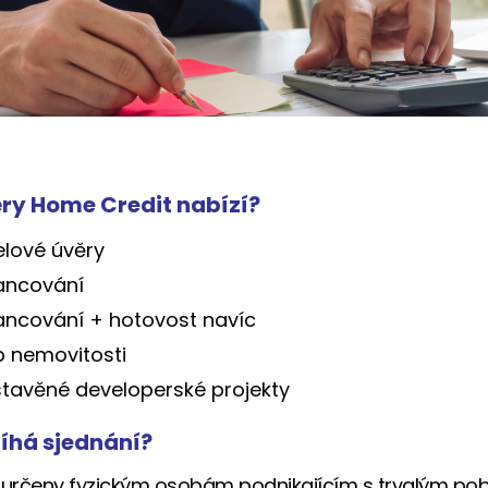
ry Home Credit nabízí?
lové úvěry
ancování
ancování + hotovost navíc
 nemovitosti
tavěné developerské projekty
íhá sjednání?
u určeny fyzickým osobám podnikajícím s trvalým po