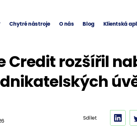
?
Chytré nástroje
O nás
Blog
Klientská ap
Credit rozšířil n
dnikatelských úv
Sdílet
026