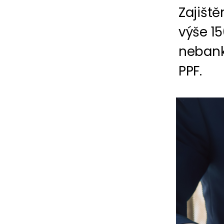
Zajišt
výše 15
nebank
PPF.