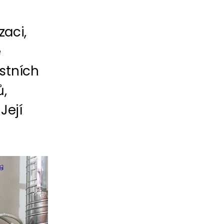
m
aci,
e
astních
ů,
Její