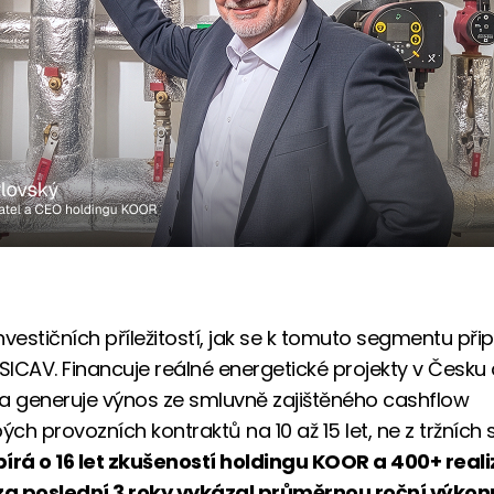
vestičních příležitostí, jak se k tomuto segmentu připo
ICAV. Financuje reálné energetické projekty v Česku
a generuje výnos ze smluvně zajištěného cashflow
ch provozních kontraktů na 10 až 15 let, ne z tržních 
pírá o 16 let zkušeností holdingu KOOR a 400+ rea
 za poslední 3 roky vykázal průměrnou roční výkon