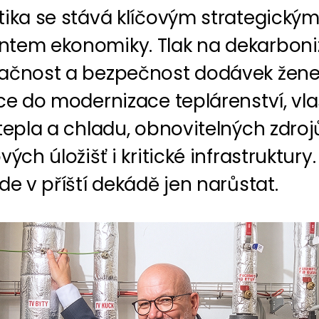
tika se stává klíčovým strategický
tem ekonomiky. Tlak na dekarboniz
ačnost a bezpečnost dodávek žen
ce do modernizace teplárenství, vl
tepla a chladu, obnovitelných zdroj
vých úložišť i kritické infrastruktury. 
de v příští dekádě jen narůstat.