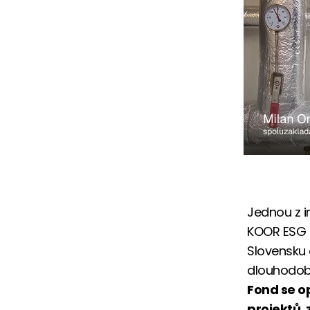
Jednou z in
KOOR ESG S
Slovensku 
dlouhodobý
Fond se o
projektů,