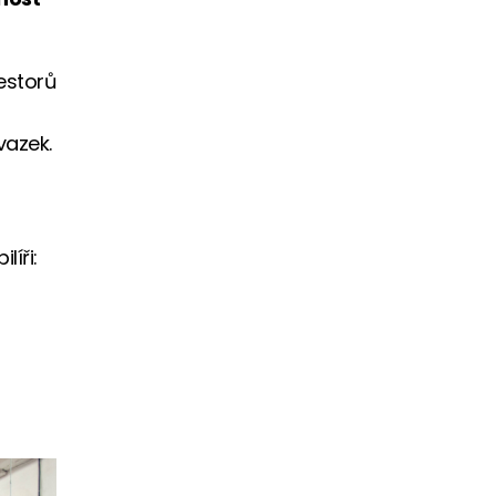
vestorů
vazek.
líři:
)