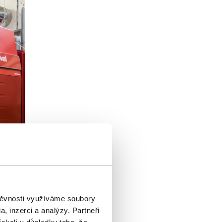
ojektů
ice fondu
tálu
štěvnosti využíváme soubory
, inzerci a analýzy. Partneři
ovým trhům