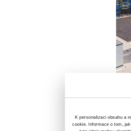
Zadlužení 
místo pár 
mají podob
projektů, z
K personalizaci obsahu a r
cookie. Informace o tom, jak
Pokud hled