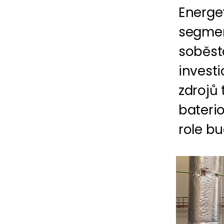
Energe
segmen
soběst
investi
zdrojů 
baterio
role bu