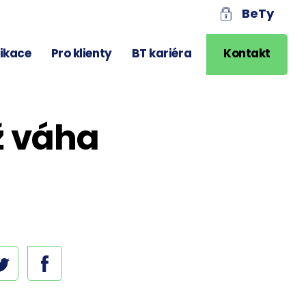
BeTy
likace
Pro klienty
BT kariéra
Kontakt
ž váha