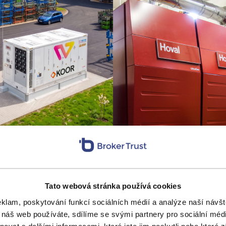
drží pod 12 % a vědomě investuje do více středních pr
velkých, čímž minimalizuje koncentrační riziko. Invest
u růstového kapitálu, typicky 20–30 % vlastního kapi
Tato webová stránka používá cookies
bytek financují banky.
eklam, poskytování funkcí sociálních médií a analýze naší náv
 náš web používáte, sdílíme se svými partnery pro sociální média
áte pro sebe nebo své klienty alternativu ke kapitál