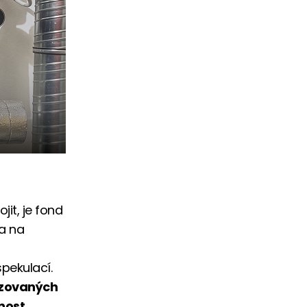
jit, je fond
 a na
spekulací.
lizovaných
nost