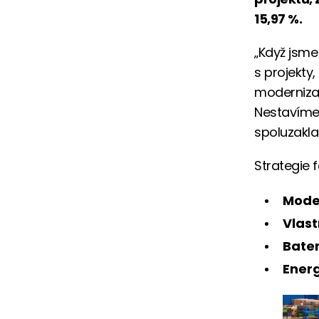
15,97 %.
„Když jsme 
s projekty
modernizac
Nestavíme 
spoluzakla
Strategie f
Mode
Vlast
Bater
Energ