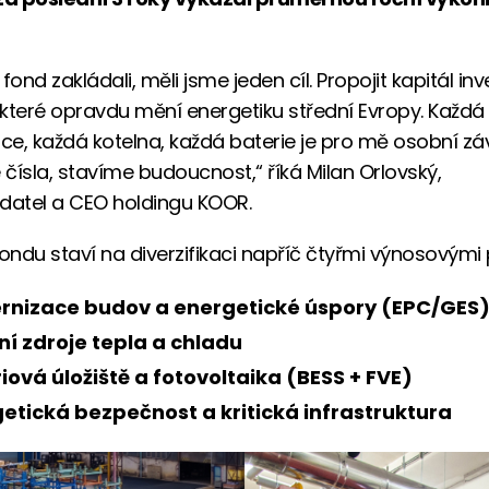
fond zakládali, měli jsme jeden cíl. Propojit kapitál in
, které opravdu mění energetiku střední Evropy. Každá
e, každá kotelna, každá baterie je pro mě osobní zá
čísla, stavíme budoucnost,“ říká Milan Orlovský,
datel a CEO holdingu KOOR.
ondu staví na diverzifikaci napříč čtyřmi výnosovými pi
rnizace budov a energetické úspory (EPC/GES
ní zdroje tepla a chladu
iová úložiště a fotovoltaika (BESS + FVE)
etická bezpečnost a kritická infrastruktura