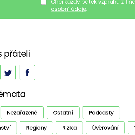
Chci každý pátek vzpruhu z fi
osobní údaje
.
s přáteli
témata
Nezařazené
Ostatní
Podcasty
ství
Regiony
Rizika
Úvěrování