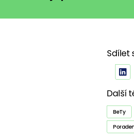
Sdílet 
Další 
BeTy
Poraden