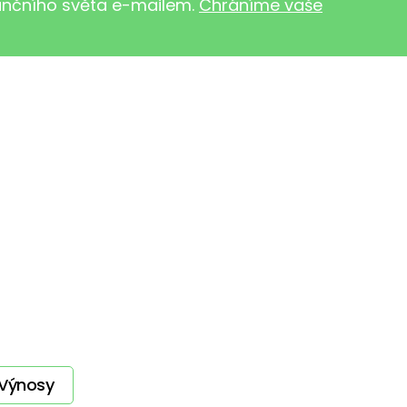
nančního světa e-mailem.
Chráníme vaše
Výnosy