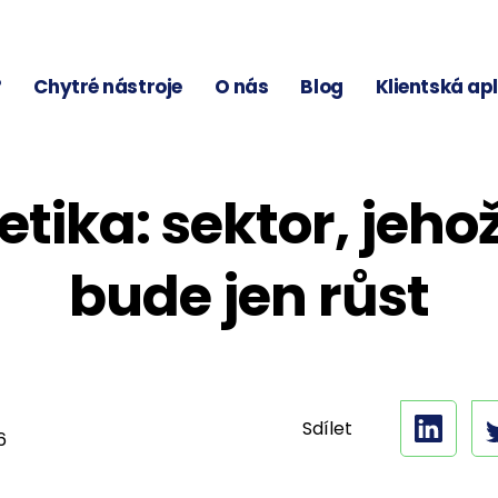
?
Chytré nástroje
O nás
Blog
Klientská ap
etika: sektor, jeho
bude jen růst
Sdílet
6