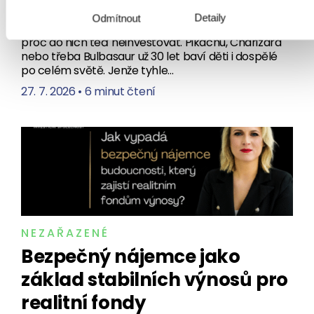
ze řetězu
Detaily
Odmítnout
Sbírám Pokémon karty. A právě proto vám řeknu,
proč do nich teď neinvestovat. Pikachu, Charizard
nebo třeba Bulbasaur už 30 let baví děti i dospělé
po celém světě. Jenže tyhle…
27. 7. 2026
•
6 minut čtení
NEZAŘAZENÉ
Bezpečný nájemce jako
základ stabilních výnosů pro
realitní fondy