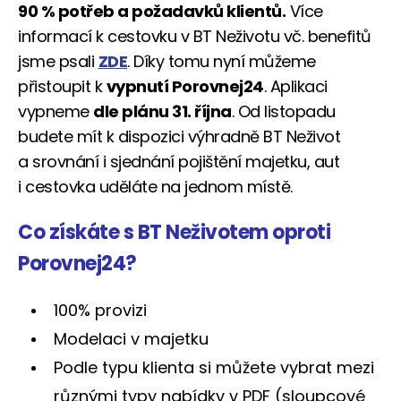
90 % potřeb a požadavků klientů.
Více
informací k cestovku v BT Neživotu vč. benefitů
jsme psali
ZDE
. Díky tomu nyní můžeme
přistoupit k
vypnutí Porovnej24
. Aplikaci
vypneme
dle plánu 31. října
. Od listopadu
budete mít k dispozici výhradně BT Neživot
a srovnání i sjednání pojištění majetku, aut
i cestovka uděláte na jednom místě.
Co získáte s BT Neživotem oproti
Porovnej24?
100% provizi
Modelaci v majetku
Podle typu klienta si můžete vybrat mezi
různými typy nabídky v PDF (sloupcové