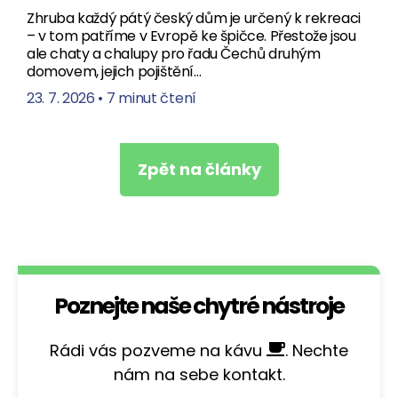
Zhruba každý pátý český dům je určený k rekreaci
– v tom patříme v Evropě ke špičce. Přestože jsou
ale chaty a chalupy pro řadu Čechů druhým
domovem, jejich pojištění…
23. 7. 2026
•
7 minut čtení
Zpět na články
Poznejte naše chytré nástroje
Rádi vás pozveme na kávu
. Nechte
nám na sebe kontakt.