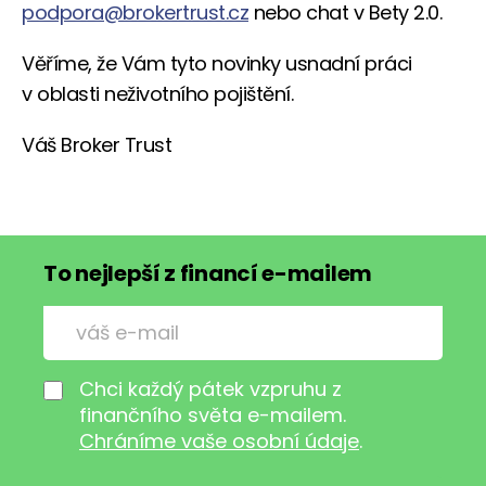
podpora@brokertrust.cz
nebo chat v Bety 2.0.
Věříme, že Vám tyto novinky usnadní práci
v oblasti neživotního pojištění.
Váš Broker Trust
To nejlepší z financí e-mailem
Chci každý pátek vzpruhu z
finančního světa e-mailem.
Chráníme vaše osobní údaje
.