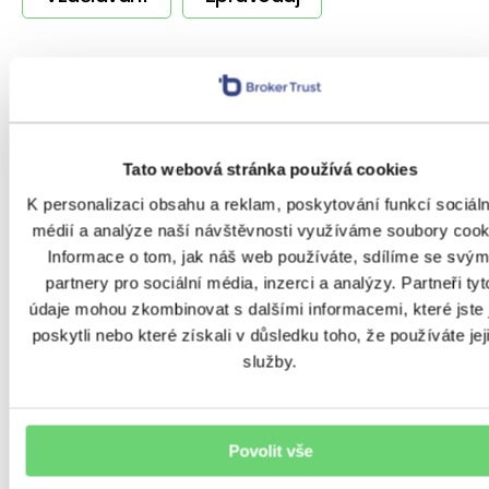
SOUVISEJÍCÍ ČLÁNKY
Tato webová stránka používá cookies
K personalizaci obsahu a reklam, poskytování funkcí sociál
médií a analýze naší návštěvnosti využíváme soubory cook
Informace o tom, jak náš web používáte, sdílíme se svým
partnery pro sociální média, inzerci a analýzy. Partneři tyt
údaje mohou zkombinovat s dalšími informacemi, které jste 
poskytli nebo které získali v důsledku toho, že používáte jej
VÝNOSY
služby.
Chytit je všechny? Jako
investici ne. Spekulace
s Pokémon kartami se utrhly
Povolit vše