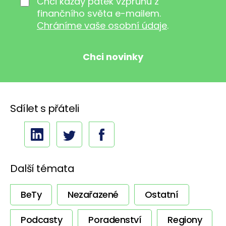
Chci každý pátek vzpruhu z
finančního světa e-mailem.
Chráníme vaše osobní údaje
.
Sdílet s přáteli
Další témata
BeTy
Nezařazené
Ostatní
Podcasty
Poradenství
Regiony