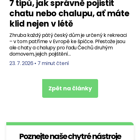
7 tipů, jak správně pojistit
chatu nebo chalupu, ať máte
klid nejen v létě
Zhruba každý pátý český dům je určený k rekreaci
– v tom patříme v Evropě ke špičce. Přestože jsou
ale chaty a chalupy pro řadu Čechů druhým
domovem, jejich pojištění…
23. 7. 2026
•
7 minut čtení
Zpět na články
Poznejte naše chytré nástroje