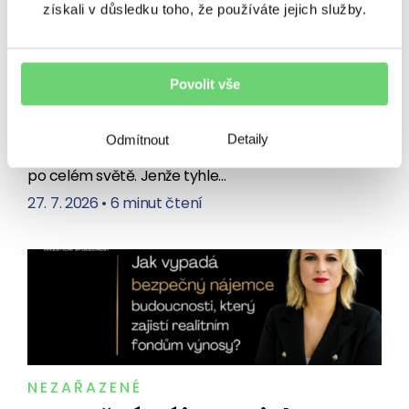
získali v důsledku toho, že používáte jejich služby.
investici ne. Spekulace
s Pokémon kartami se utrhly
ze řetězu
Povolit vše
Sbírám Pokémon karty. A právě proto vám řeknu,
proč do nich teď neinvestovat. Pikachu, Charizard
Detaily
Odmítnout
nebo třeba Bulbasaur už 30 let baví děti i dospělé
po celém světě. Jenže tyhle…
27. 7. 2026
•
6 minut čtení
NEZAŘAZENÉ