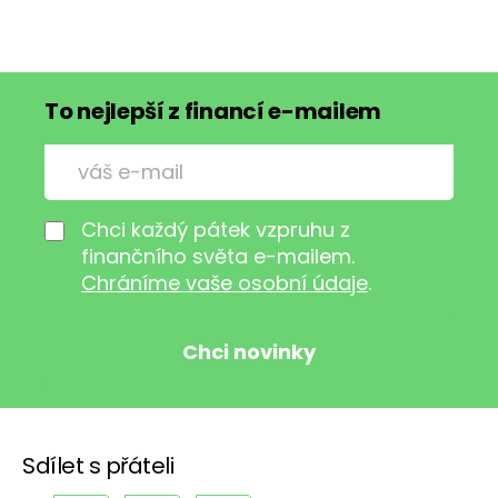
To nejlepší z financí e-mailem
Chci každý pátek vzpruhu z
finančního světa e-mailem.
Chráníme vaše osobní údaje
.
Sdílet s přáteli