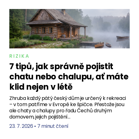
RIZIKA
7 tipů, jak správně pojistit
chatu nebo chalupu, ať máte
klid nejen v létě
Zhruba každý pátý český dům je určený k rekreaci
– v tom patříme v Evropě ke špičce. Přestože jsou
ale chaty a chalupy pro řadu Čechů druhým
domovem, jejich pojištění…
23. 7. 2026
•
7 minut čtení