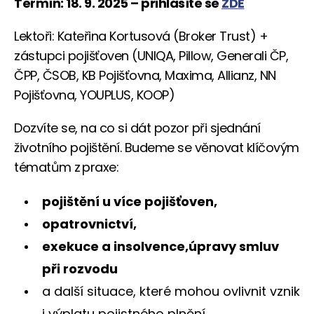
Termín: 18. 9. 2025 – přihlásíte se
ZDE
Lektoři: Kateřina Kortusová (Broker Trust) +
zástupci pojišťoven (UNIQA, Pillow, Generali ČP,
ČPP, ČSOB, KB Pojišťovna, Maxima, Allianz, NN
Pojišťovna, YOUPLUS, KOOP)
Dozvíte se, na co si dát pozor při sjednání
životního pojištění. Budeme se věnovat klíčovým
tématům z praxe:
pojištění u více pojišťoven,
opatrovnictví,
exekuce a insolvence,úpravy smluv
při rozvodu
a další situace, které mohou ovlivnit vznik
i výplatu pojistného plnění.