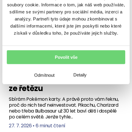
soubory cookie. Informace o tom, jak náš web používáte,
sdílíme se svými partnery pro sociální média, inzerci a
analýzy. Partneři tyto údaje mohou zkombinovat s
dalšími informacemi, které jste jim poskytli nebo které
získali v důsledku toho, že používáte jejich služby.
VÝNOSY
Chytit je všechny? Jako
Povolit vše
investici ne. Spekulace
Detaily
Odmítnout
s Pokémon kartami se utrhly
ze řetězu
Sbírám Pokémon karty. A právě proto vám řeknu,
proč do nich teď neinvestovat. Pikachu, Charizard
nebo třeba Bulbasaur už 30 let baví děti i dospělé
po celém světě. Jenže tyhle…
27. 7. 2026
•
6 minut čtení