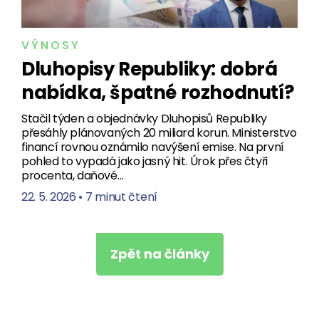
VÝNOSY
Dluhopisy Republiky: dobrá
nabídka, špatné rozhodnutí?
Stačil týden a objednávky Dluhopisů Republiky
přesáhly plánovaných 20 miliard korun. Ministerstvo
financí rovnou oznámilo navýšení emise. Na první
pohled to vypadá jako jasný hit. Úrok přes čtyři
procenta, daňové…
22. 5. 2026
•
7 minut čtení
Zpět na články