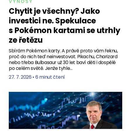
VÝNOSY
Chytit je všechny? Jako
investici ne. Spekulace
s Pokémon kartami se utrhly
ze řetězu
Sbírám Pokémon karty. A právě proto vám řeknu,
proč do nich teď neinvestovat. Pikachu, Charizard
nebo třeba Bulbasaur už 30 let baví děti i dospělé
po celém světě. Jenže tyhle…
27. 7. 2026
•
6 minut čtení