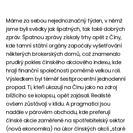
Máme za sebou nejednoznačný týden, v němž
jsme byli svědky jak špatných, tak také dobrých
zpráv. Špatnou zprávy získaly trhy opět z Číny,
kde tamní státní orgány započaly vyšetřování
některých brokerských domů, což znamenalo
prudký pokles čínského akciového indexu, kde
hrají finanční společnosti poměrně velkou roli.
Výsledkem byl téměř šestiprocentní jednodenní
propad. Ti, kteří ukazují na Čínu jako na zdroj
blížícího se kolapsu, opět zajásali. Realisté
ovšem zůstávají v klidu. A pragmatici jsou
nadále v párovém obchodu, kde preferují
čínské akcie zaměřené na spotřebitelský sektor
(nová ekonomika) na úkor čínských akcií „staré