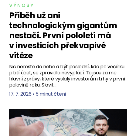
VÝNOSY
Příběh už ani
technologickým gigantům
nestačí. První pololetí má
v investicích překvapivé
vítěze
Nic neroste do nebe a být poslední, kdo po večírku
platí účet, se zpravidla nevyplácí. To jsou za mě
hlavní zprávy, které vyslaly investorům trhy v první
polovině roku. Slavit…
17. 7. 2026
•
5 minut čtení