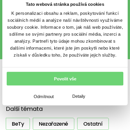
Tato webová stránka používá cookies
Chci každý pátek vzpruhu z
K personalizaci obsahu a reklam, poskytování funkcí
finančního světa e-mailem.
sociálních médií a analýze naší návštěvnosti využíváme
Chráníme vaše osobní údaje
.
soubory cookie. Informace o tom, jak náš web používáte,
sdílíme se svými partnery pro sociální média, inzerci a
analýzy. Partneři tyto údaje mohou zkombinovat s
dalšími informacemi, které jste jim poskytli nebo které
získali v důsledku toho, že používáte jejich služby.
Sdílet s přáteli
Povolit vše
Detaily
Odmítnout
Další témata
BeTy
Nezařazené
Ostatní