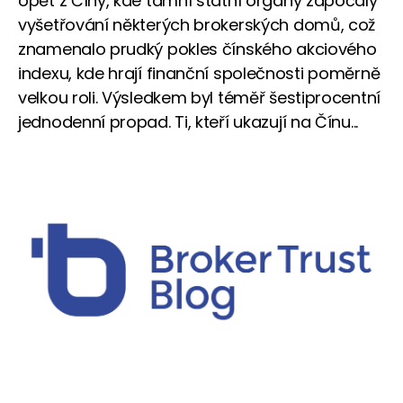
opět z Číny, kde tamní státní orgány započaly
vyšetřování některých brokerských domů, což
znamenalo prudký pokles čínského akciového
indexu, kde hrají finanční společnosti poměrně
velkou roli. Výsledkem byl téměř šestiprocentní
jednodenní propad. Ti, kteří ukazují na Čínu...