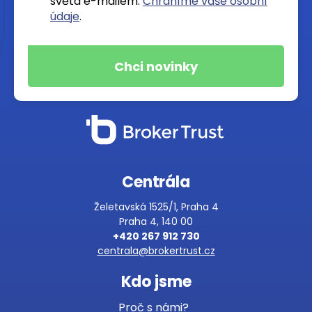
světa e-mailem.
Chráníme vaše osobní
údaje
.
Centrála
Želetavská 1525/1, Praha 4
Praha 4, 140 00
+420 267 912 730
centrala@brokertrust.cz
Kdo jsme
Proč s námi?