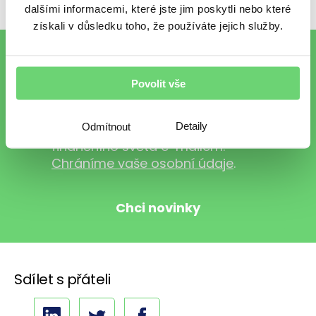
dalšími informacemi, které jste jim poskytli nebo které
získali v důsledku toho, že používáte jejich služby.
To nejlepší z financí e-mailem
Povolit vše
Detaily
Odmítnout
Chci každý pátek vzpruhu z
finančního světa e-mailem.
Chráníme vaše osobní údaje
.
Sdílet s přáteli