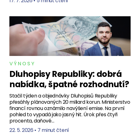
17. 7. 2026
•
5 minut čtení
VÝNOSY
Dluhopisy Republiky: dobrá
nabídka, špatné rozhodnutí?
Stačil týden a objednávky Dluhopisů Republiky
přesáhly plánovaných 20 miliard korun. Ministerstvo
financí rovnou oznámilo navýšení emise. Na první
pohled to vypadá jako jasný hit. Úrok přes čtyři
procenta, daňové…
22. 5. 2026
•
7 minut čtení