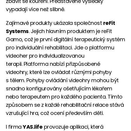
zbavit se kouření. Představené výsledky
vypadají více než slibně.
Zajímavé produkty ukázala společnost
reFit
Systems
. Jejich hlavním produktem je reFit
Gamo, což je první digitální terapeutický systém
pro individuální rehabilitaci. Jde o platformu
videoher pro individualizovanou
terapii. Platforma nabízí přizpůsobené
videohry, které lze ovládat různými pohyby
s tělem. Pohyby ovládání videohry mohou být
snadno konfigurovány ošetřujícím lékařem
nebo terapeutem pro každého pacienta. Tímto
způsobem se z každé rehabilitační relace stává
vzrušující hra, což ocení především děti.
I firma
YAS.life
provozuje aplikaci, která