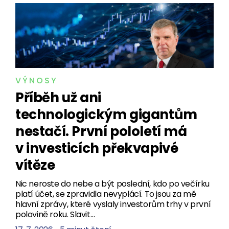
VÝNOSY
Příběh už ani
technologickým gigantům
nestačí. První pololetí má
v investicích překvapivé
vítěze
Nic neroste do nebe a být poslední, kdo po večírku
platí účet, se zpravidla nevyplácí. To jsou za mě
hlavní zprávy, které vyslaly investorům trhy v první
polovině roku. Slavit…