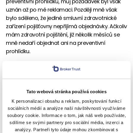
preventivní prohlídku, můj požadavek byl však
uznán až po mé reklamaci. Později mně však
bylo sděleno, že jediné smluvní zdravotnické
zařízení pojišťovny nepřijímá objednávky. Ačkoliv
mám zdravotní pojištění, již několik měsíců se
mně nedaří objednat ani na preventivní
prohlídku.
Zajímá-li vás téma využití technologií
v pojišťovnictví, mohu doporučit konferenci
Digital Insurance Agenda
. Příští konference se
koná v červnu 2020 v Amsterdamu.
Tato webová stránka používá cookies
https://next.digitalinsuranceagenda.com/dia-
K personalizaci obsahu a reklam, poskytování funkcí
amsterdam-2020/want-to-attend/
sociálních médií a analýze naší návštěvnosti využíváme
soubory cookie. Informace o tom, jak náš web používáte,
Dušan Šídlo, pojistný analytik Broker Trustu
sdílíme se svými partnery pro sociální média, inzerci a
analýzy. Partneři tyto údaje mohou zkombinovat s