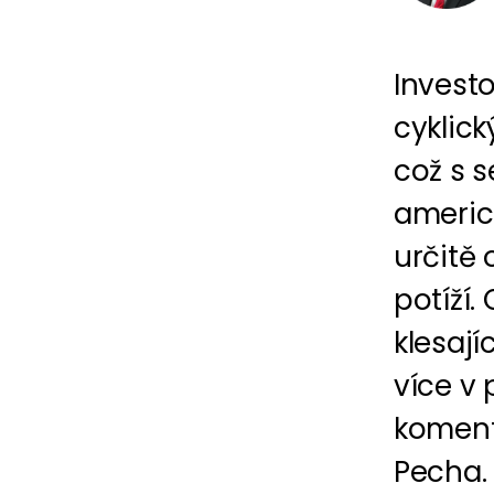
Investo
cyklick
což s s
americ
určitě
potíží.
klesají
více v
koment
Pecha. 