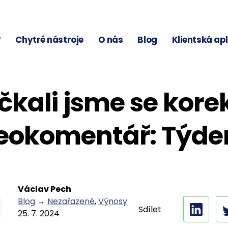
?
Chytré nástroje
O nás
Blog
Klientská ap
čkali jsme se kore
eokomentář: Týde
Václav Pech
Blog
→
Nezařazené
,
Výnosy
Sdílet
25. 7. 2024