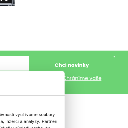
nančního světa e-mailem.
Chráníme vaše
štěvnosti využíváme soubory
, inzerci a analýzy. Partneři