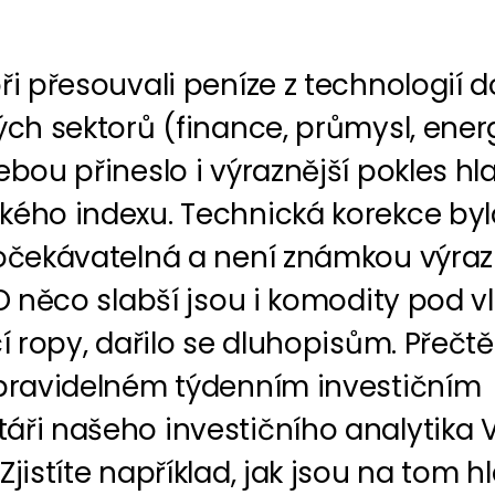
ři přesouvali peníze z technologií d
ých sektorů (finance, průmysl, energ
ebou přineslo i výraznější pokles hl
kého indexu. Technická korekce byl
 očekávatelná a není známkou výraz
 O něco slabší jsou i komodity pod v
cí ropy, dařilo se dluhopisům. Přečtě
 pravidelném týdenním investičním
áři našeho investičního analytika 
Zjistíte například, jak jsou na tom h