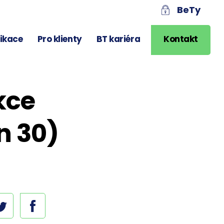
BeTy
likace
Pro klienty
BT kariéra
Kontakt
kce
n 30)