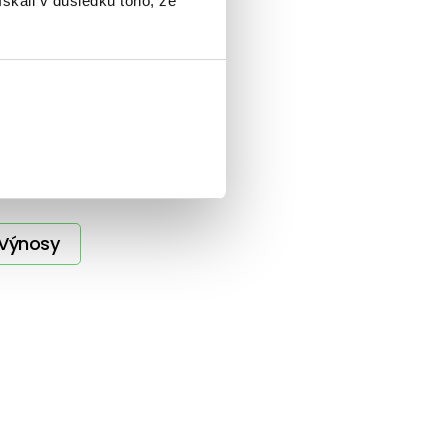
ískali v důsledku toho, že
Výnosy