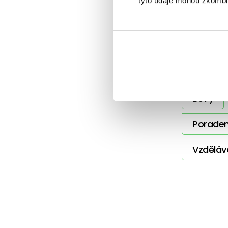
tyto údaje mohou zkombino
Další 
BeTy
Poraden
Vzděláv