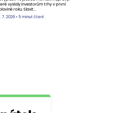
teré vyslaly investorům trhy v první
olovině roku. Slavit…
. 7. 2026
•
5 minut čtení