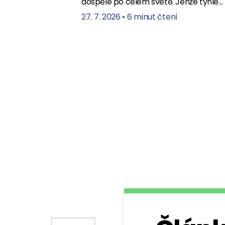
dospělé po celém světě. Jenže tyhle…
27. 7. 2026
•
6 minut čtení