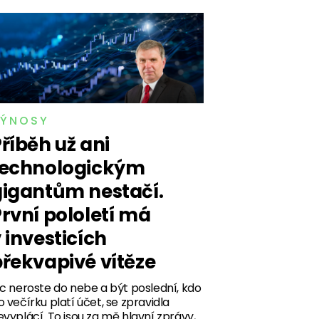
ÝNOSY
říběh už ani
technologickým
gigantům nestačí.
rvní pololetí má
 investicích
řekvapivé vítěze
ic neroste do nebe a být poslední, kdo
o večírku platí účet, se zpravidla
evyplácí. To jsou za mě hlavní zprávy,