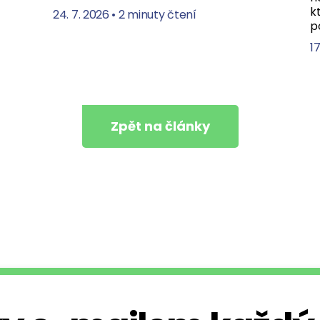
k
24. 7. 2026
•
2 minuty čtení
p
17
Zpět na články