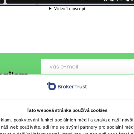
-mailem
Chci každý pátek vzpruhu z fi
osobní údaje
.
Tato webová stránka používá cookies
eklam, poskytování funkcí sociálních médií a analýze naší náv
 náš web používáte, sdílíme se svými partnery pro sociální média
s přáteli