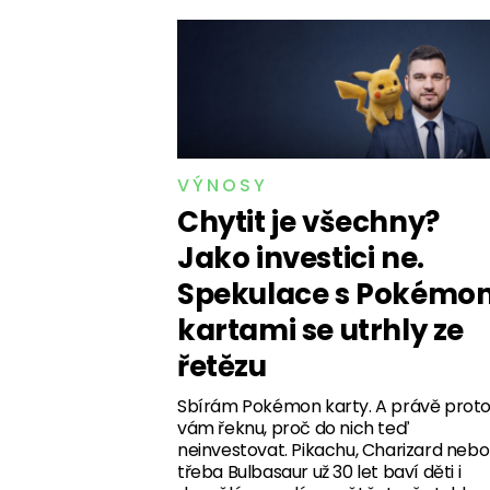
VÝNOSY
Chytit je všechny?
Jako investici ne.
Spekulace s Pokémo
kartami se utrhly ze
řetězu
Sbírám Pokémon karty. A právě prot
vám řeknu, proč do nich teď
neinvestovat. Pikachu, Charizard nebo
třeba Bulbasaur už 30 let baví děti i