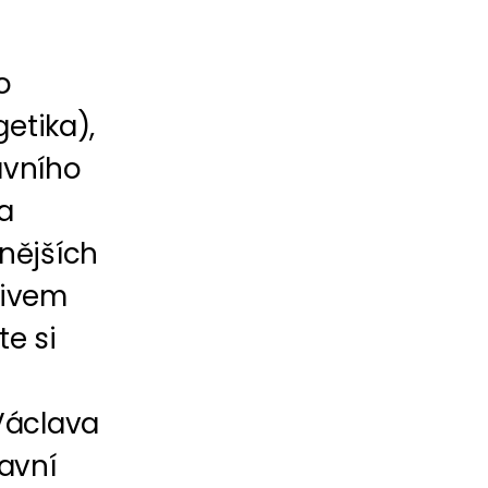
o
etika),
avního
a
nějších
livem
te si
Václava
lavní