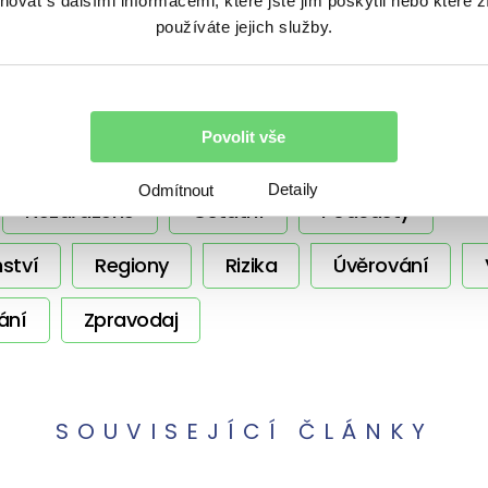
vat s dalšími informacemi, které jste jim poskytli nebo které z
používáte jejich služby.
témata
Povolit vše
Detaily
Odmítnout
Nezařazené
Ostatní
Podcasty
ství
Regiony
Rizika
Úvěrování
ání
Zpravodaj
SOUVISEJÍCÍ ČLÁNKY