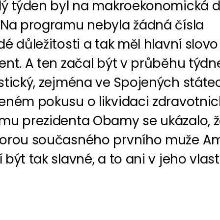
lý týden byl na makroekonomická 
 Na programu nebyla žádná čísla
é důležitosti a tak měl hlavní slovo
nt. A ten začal být v průběhu týdn
stický, zejména ve Spojených státec
eném pokusu o likvidaci zdravotni
mu prezidenta Obamy se ukázalo, ž
orou současného prvního muže Am
být tak slavné, a to ani v jeho vlastn