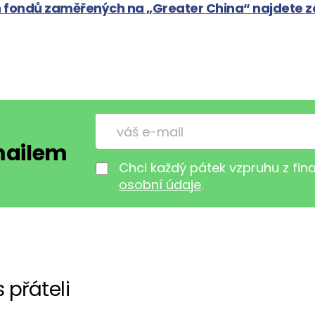
 fondů zaměřených na „Greater China“ najdete z
-mailem
Chci každý pátek vzpruhu z fi
osobní údaje
.
s přáteli