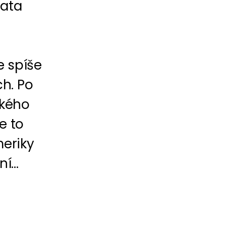
data
e spíše
h. Po
ckého
e to
eriky
í...