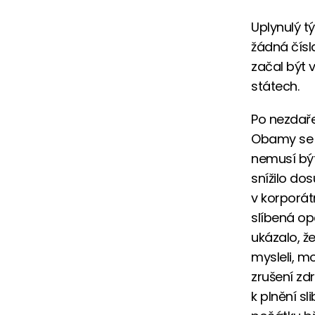
Uplynulý 
žádná čísl
začal být 
státech.
Po nezdaře
Obamy se 
nemusí být 
snížilo do
v korporát
slíbená op
ukázalo, ž
mysleli, mo
zrušení zd
k plnění sl