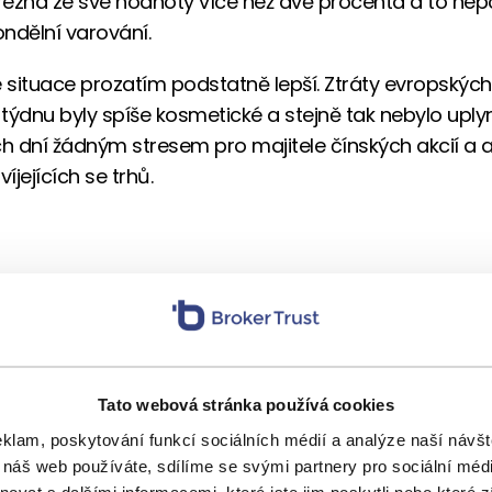
ezna ze své hodnoty více než dvě procenta a to ne
ondělní varování.
e situace prozatím podstatně lepší. Ztráty evropskýc
týdnu byly spíše kosmetické a stejně tak nebylo uply
 dní žádným stresem pro majitele čínských akcií a an
víjejících se trhů.
Tato webová stránka používá cookies
eklam, poskytování funkcí sociálních médií a analýze naší náv
 náš web používáte, sdílíme se svými partnery pro sociální média