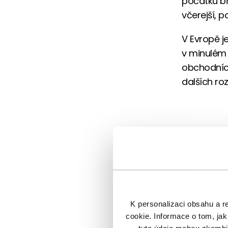
počátku bř
včerejší, p
V Evropě j
v minulém 
obchodních
dalších roz
K personalizaci obsahu a r
cookie. Informace o tom, jak