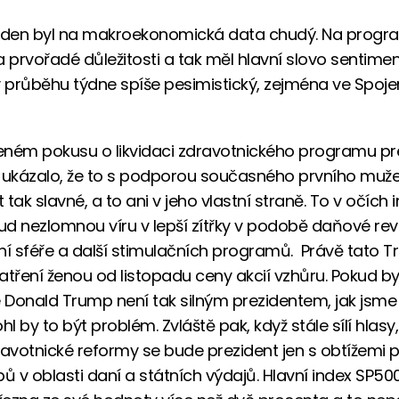
týden byl na makroekonomická data chudý. Na progr
a prvořadé důležitosti a tak měl hlavní slovo sentimen
v průběhu týdne spíše pesimistický, zejména ve Spoj
ném pokusu o likvidaci zdravotnického programu pr
ukázalo, že to s podporou současného prvního muže
tak slavné, a to ani v jeho vlastní straně. To v očích 
sud nezlomnou víru v lepší zítřky v podobě daňové re
ní sféře a další stimulačních programů. Právě tato
atření ženou od listopadu ceny akcií vzhůru. Pokud by
e Donald Trump není tak silným prezidentem, jak jsme
hl by to být problém. Zvláště pak, když stále sílí hlasy
ravotnické reformy se bude prezident jen s obtížemi 
ibů v oblasti daní a státních výdajů. Hlavní index SP500