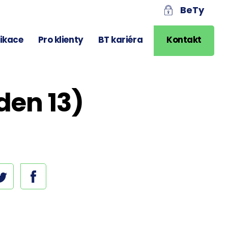
BeTy
likace
Pro klienty
BT kariéra
Kontakt
den 13)