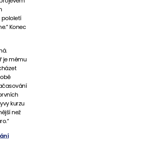
 projevem
m
pololetí
me.“ Konec
má.
ář je mému
ocházet
době
Načasování
prvních
yvy kurzu
ější než
ro.“
ání