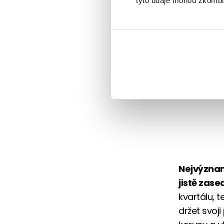
tyto údaje mohou zkombino
Nejvýzna
jistě zas
kvartálu, 
držet svoj