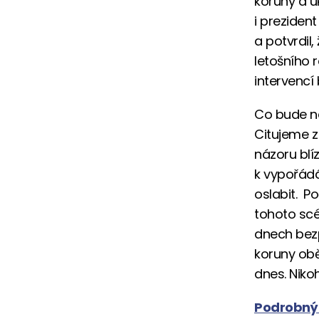
koruny a u
i preziden
a potvrdil
letošního 
intervencí 
Co bude ná
Citujeme z
názoru blíz
k vypořádá
oslabit. P
tohoto scé
dnech bezp
koruny obě
dnes. Niko
Podrobný 