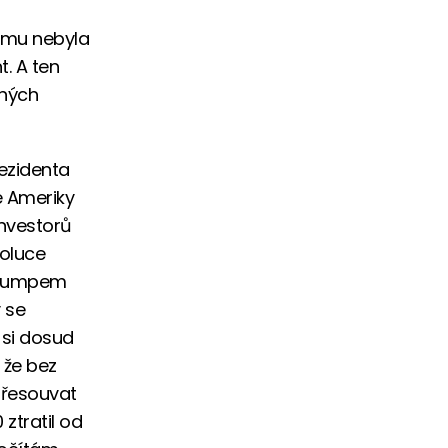
amu nebyla
t. A ten
ených
ezidenta
 Ameriky
investorů
voluce
 Trumpem
 se
 si dosud
, že bez
přesouvat
 ztratil od