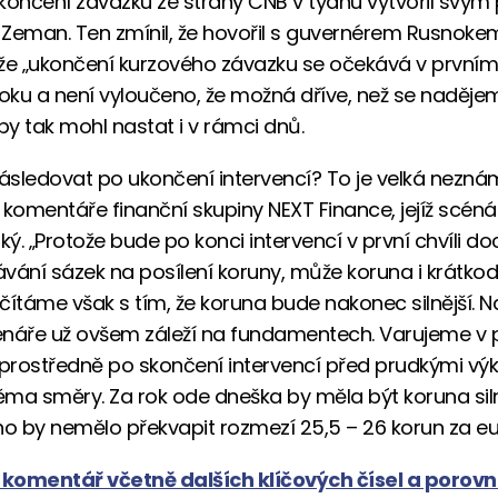
končení závazku ze strany ČNB v týdnu vytvořil svým
t Zeman. Ten zmínil, že hovořil s guvernérem Rusnoke
, že „ukončení kurzového závazku se očekává v prvním 
roku a není vyloučeno, že možná dříve, než se naděje
by tak mohl nastat i v rámci dnů.
sledovat po ukončení intervencí? To je velká nezná
 komentáře finanční skupiny NEXT Finance, jejíž scén
ký. „Protože bude po konci intervencí v první chvíli d
vání sázek na posílení koruny, může koruna i krátko
očítáme však s tím, že koruna bude nakonec silnější. 
náře už ovšem záleží na fundamentech. Varujeme v 
rostředně po skončení intervencí před prudkými výk
ma směry. Za rok ode dneška by měla být koruna siln
ho by nemělo překvapit rozmezí 25,5 – 26 korun za eu
komentář včetně dalších klíčových čísel a porovn