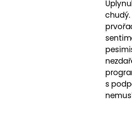
Uplynu
chudý.
prvořad
sentime
pesimi
nezdař
progra
s podp
nemusí 