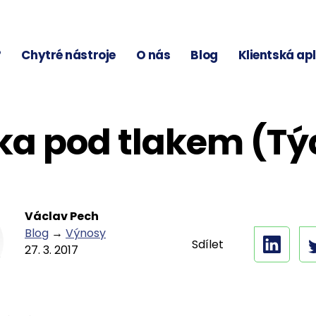
?
Chytré nástroje
O nás
Blog
Klientská ap
a pod tlakem (Tý
Václav Pech
Blog
→
Výnosy
Sdílet
27. 3. 2017