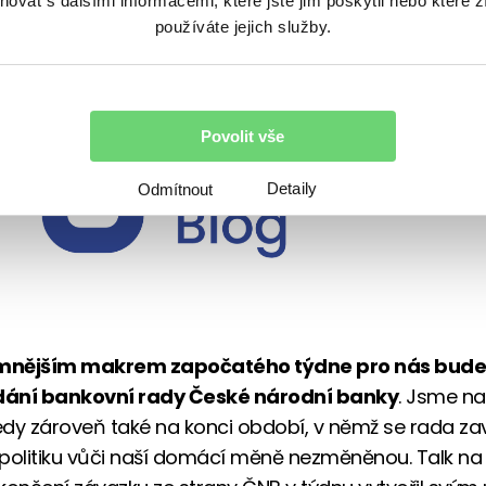
vat s dalšími informacemi, které jste jim poskytli nebo které z
používáte jejich služby.
Povolit vše
Detaily
Odmítnout
mnějším makrem započatého týdne pro nás bude
edání bankovní rady České národní banky
. Jsme na
tedy zároveň také na konci období, v němž se rada za
i politiku vůči naší domácí měně nezměněnou. Talk na 