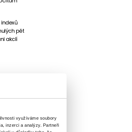
počítám
h indexů
nulých pět
i akcií
štěvnosti využíváme soubory
, inzerci a analýzy. Partneři