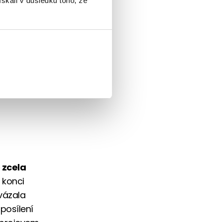
ískali v důsledku toho, že
 zcela
 konci
vázala
posílení