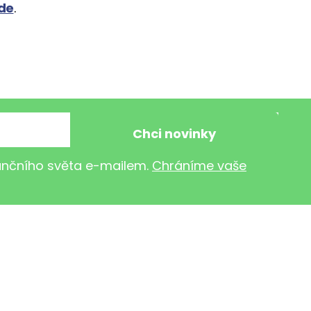
de
.
nančního světa e-mailem.
Chráníme vaše