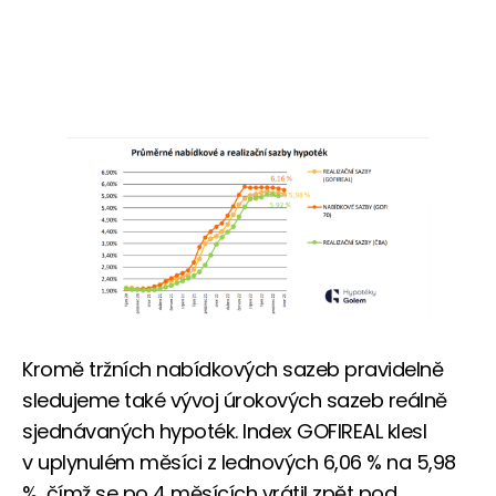
Kromě tržních nabídkových sazeb pravidelně
sledujeme také vývoj úrokových sazeb reálně
sjednávaných hypoték. Index GOFIREAL klesl
v uplynulém měsíci z lednových 6,06 % na 5,98
%, čímž se po 4 měsících vrátil zpět pod