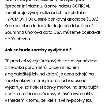
6procentní hladinu. Kromě indexu GOFIREAL
monitoruje vývoj realizačních sazeb také
HYPOMONITOR České bankovní asociace (ČBA).
Korelaci obou indexů ilustruje předchozí graf.
Souhrnná únorová data ČBA můžeme očekávat
po 10. březnu.
Jak se budou sazby vyvíjet dál?
Při predikci vývoje úrokových sazeb vycházíme
z několika parametrů, přičemž jedním
z nejdůležitějších indikátorů je cena zdrojů na
mezibankovním trhu, která zjednodušeně
vyjadřuje, za kolik si banky mohou na trhu půjčit
peníze na financování svých úvěrových aktivit.
Vzhledem k tomu, že lidé si své hypotéky fixují