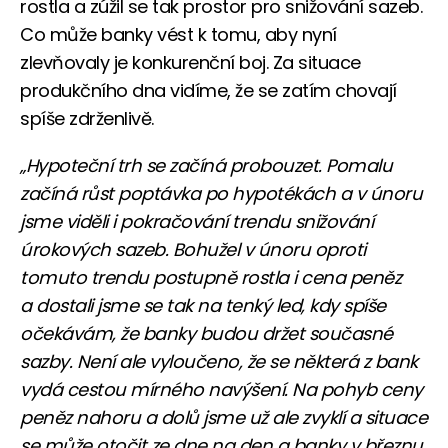
rostla a zúžil se tak prostor pro snižování sazeb.
Co může banky vést k tomu, aby nyní
zlevňovaly je konkurenční boj. Za situace
produkčního dna vidíme, že se zatím chovají
spíše zdrženlivě.
„Hypoteční trh se začíná probouzet. Pomalu
začíná růst poptávka po hypotékách a v únoru
jsme viděli i pokračování trendu snižování
úrokových sazeb. Bohužel v únoru oproti
tomuto trendu postupně rostla i cena peněz
a dostali jsme se tak na tenký led, kdy spíše
očekávám, že banky budou držet současné
sazby. Není ale vyloučeno, že se některá z bank
vydá cestou mírného navýšení. Na pohyb ceny
peněz nahoru a dolů jsme už ale zvyklí a situace
se může otočit ze dne na den a banky v březnu