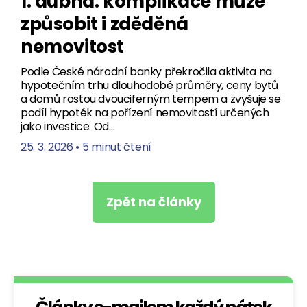
1. dubna: komplikace může
způsobit i zděděná
nemovitost
Podle České národní banky překročila aktivita na
hypotečním trhu dlouhodobé průměry, ceny bytů
a domů rostou dvouciferným tempem a zvyšuje se
podíl hypoték na pořízení nemovitostí určených
jako investice. Od…
25. 3. 2026
•
5 minut čtení
Zpět na články