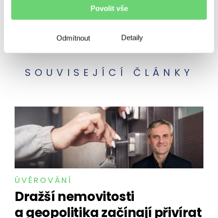
Povolit vše
Vzdělávání
Zpravodaj
Detaily
Odmítnout
SOUVISEJÍCÍ ČLÁNKY
ÚVĚROVÁNÍ
Dražší nemovitosti
a geopolitika začínají přivírat