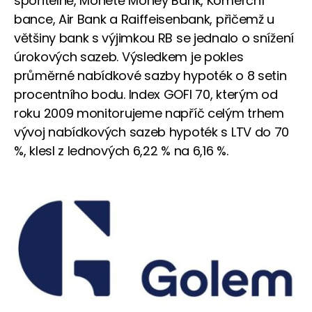
spořitelně, Monetě Money Bank, Komerční
bance, Air Bank a Raiffeisenbank, přičemž u
většiny bank s výjimkou RB se jednalo o snížení
úrokových sazeb. Výsledkem je pokles
průměrné nabídkové sazby hypoték o 8 setin
procentního bodu. Index GOFI 70, kterým od
roku 2009 monitorujeme napříč celým trhem
vývoj nabídkových sazeb hypoték s LTV do 70
%, klesl z lednových 6,22 % na 6,16 %.