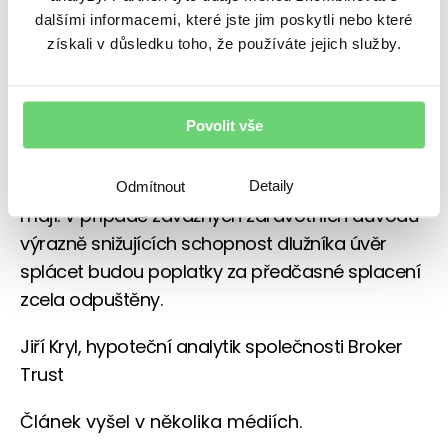
dalšími informacemi, které jste jim poskytli nebo které
V tomto ohledu by se ale měla v letošním roce
získali v důsledku toho, že používáte jejich služby.
projevit připravovaná novela zákona
o spotřebitelském úvěru, který se bude nově
týkat i hypoték na bydlení.
Povolit vše
Podle něj by banky měly klientům účtovat jen
reálné náklady, které s mimořádnou splátkou
Detaily
Odmítnout
mají. V případě závažných zdravotních důvodů
výrazně snižujících schopnost dlužníka úvěr
splácet budou poplatky za předčasné splacení
zcela odpuštěny.
Jiří Kryl, hypoteční analytik společnosti Broker
Trust
Článek vyšel v několika médiích.