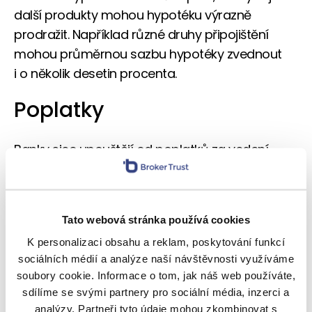
další produkty mohou hypotéku výrazně
prodražit. Například různé druhy připojištění
mohou průměrnou sazbu hypotéky zvednout
i o několik desetin procenta.
Poplatky
Banky sice upouštějí od poplatků za vedení
hypotečního účtu, některé poplatky ale stále
svým klientům účtují a ty vám pak mohou
hypotéku značně prodražit.
Tato webová stránka používá cookies
Typicky se jedná o poplatek za mimořádnou
K personalizaci obsahu a reklam, poskytování funkcí
splátku mimo fixační období. U některých bank
sociálních médií a analýze naší návštěvnosti využíváme
soubory cookie. Informace o tom, jak náš web používáte,
může tento poplatek činit až desítky procent
sdílíme se svými partnery pro sociální média, inzerci a
z výše mimořádné splátky.
analýzy. Partneři tyto údaje mohou zkombinovat s