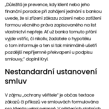
„Důležitá je prevence, kdy klient nebo jeho
finanční poradce při zahájení jednání s bankou
uvede, že si zřízení zákazu zcizení nebo zatížení
formou věcného práva zapisovaného na list
vlastnictví nepřeje. Ať už banka tomuto přání
vyjde vstříc, či nikoliv, žadatele o hypotéku
o tom informuje a ten si tak minimálně ušetří
pozdější nepříjemné překvapení u podpisu
smlouvy,“ doplnil Kryl.
Nestandardní ustanovení
smluv
V zájmu „ochrany věřitele“ je občas textace
zákazů či příkazů ve smlouvách formulována
pro klienta velmi nejasně. V některých platných