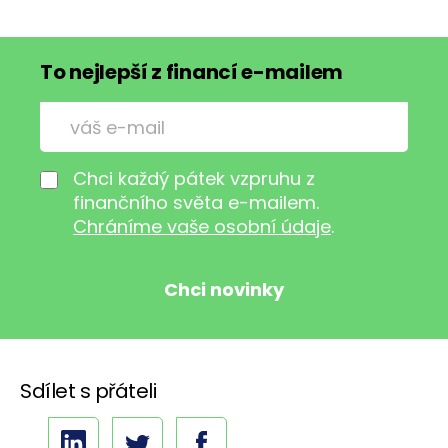
To nejlepší z financí e-mailem
Chci každý pátek vzpruhu z
finančního světa e-mailem.
Chráníme vaše osobní údaje
.
Sdílet s přáteli