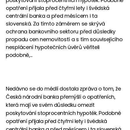
poskytování stoprocentních hypoték. Podobné
opatření přijala před čtyřmi lety i švédská
centrální banka a před měsícem i ta
slovenská. Za tímto záměrem se skrývá
ochrana bankovního sektoru před důsledky
propadu cen nemovitostí a s tím souvisejícího
nesplácení hypotečních úvěrů věřiteli
podobně,...
Nedávno se do médií dostala zpráva o tom, že
Česká národní banka přemýšlí o opatřeních,
která mají ve svém důsledku omezit
poskytování stoprocentních hypoték. Podobné
opatření přijala před čtyřmi lety i švédská
centrální banka a před měsícem i ta slovenská.