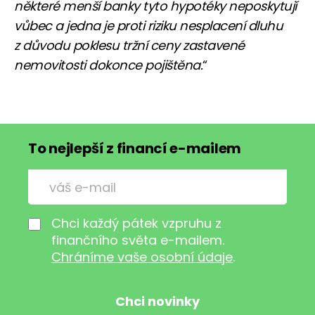
některé menší banky tyto hypotéky neposkytují
vůbec a jedna je proti riziku nesplacení dluhu
z důvodu poklesu tržní ceny zastavené
nemovitosti dokonce pojištěna.
“
To nejlepší z financí e-mailem
Chci každý pátek vzpruhu z
finančního světa e-mailem.
Chráníme vaše osobní údaje
.