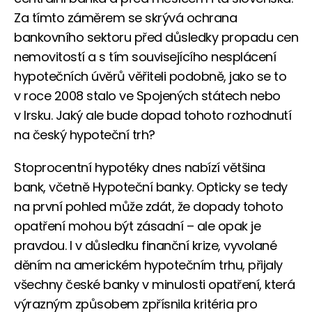
Za tímto záměrem se skrývá ochrana
bankovního sektoru před důsledky propadu cen
nemovitostí a s tím souvisejícího nesplácení
hypotečních úvěrů věřiteli podobně, jako se to
v roce 2008 stalo ve Spojených státech nebo
v Irsku. Jaký ale bude dopad tohoto rozhodnutí
na český hypoteční trh?
Stoprocentní hypotéky dnes nabízí většina
bank, včetně Hypoteční banky. Opticky se tedy
na první pohled může zdát, že dopady tohoto
opatření mohou být zásadní – ale opak je
pravdou. I v důsledku finanční krize, vyvolané
děním na americkém hypotečním trhu, přijaly
všechny české banky v minulosti opatření, která
výrazným způsobem zpřísnila kritéria pro