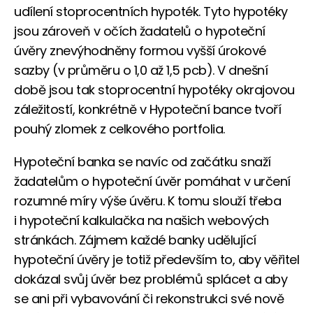
udílení stoprocentních hypoték. Tyto hypotéky
jsou zároveň v očích žadatelů o hypoteční
úvěry znevýhodněny formou vyšší úrokové
sazby (v průměru o 1,0 až 1,5 pcb). V dnešní
době jsou tak stoprocentní hypotéky okrajovou
záležitostí, konkrétně v Hypoteční bance tvoří
pouhý zlomek z celkového portfolia.
Hypoteční banka se navíc od začátku snaží
žadatelům o hypoteční úvěr pomáhat v určení
rozumné míry výše úvěru. K tomu slouží třeba
i hypoteční kalkulačka na našich webových
stránkách. Zájmem každé banky udělující
hypoteční úvěry je totiž především to, aby věřitel
dokázal svůj úvěr bez problémů splácet a aby
se ani při vybavování či rekonstrukci své nově