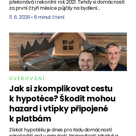
překonává i rekordní rok 2021. Tehdy si domácnosti
za první čtyři měsíce půjčily na bydlení…
11. 6. 2026
•
6 minut čtení
ÚVĚROVÁNÍ
Jak si zkomplikovat cestu
k hypotéce? Škodit mohou
hazard i vtípky připojené
k platbám
Získat hypotéku je dnes pro řadu domácností
náročnější než v minulosti. Nemovitosti zdražují a