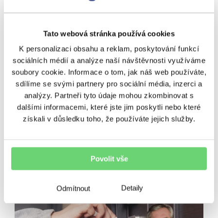
Další témata
BeTy
Nezařazené
Ostatní
Tato webová stránka používá cookies
K personalizaci obsahu a reklam, poskytování funkcí
Podcasty
Poradenství
Regiony
sociálních médií a analýze naší návštěvnosti využíváme
soubory cookie. Informace o tom, jak náš web používáte,
Rizika
Úvěrování
Výnosy
sdílíme se svými partnery pro sociální média, inzerci a
analýzy. Partneři tyto údaje mohou zkombinovat s
Vzdělávání
Zpravodaj
dalšími informacemi, které jste jim poskytli nebo které
získali v důsledku toho, že používáte jejich služby.
SOUVISEJÍCÍ ČLÁNKY
Povolit vše
Detaily
Odmítnout