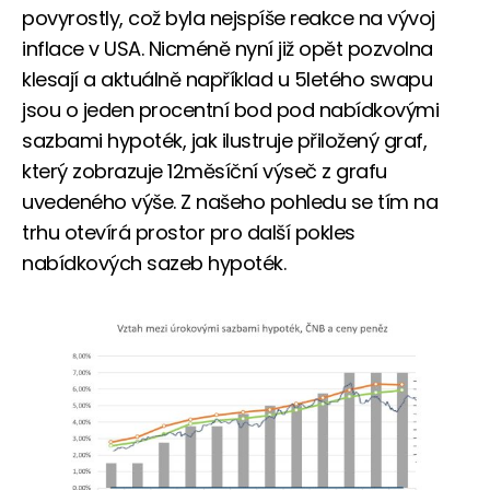
povyrostly, což byla nejspíše reakce na vývoj
inflace v USA. Nicméně nyní již opět pozvolna
klesají a aktuálně například u 5letého swapu
jsou o jeden procentní bod pod nabídkovými
sazbami hypoték, jak ilustruje přiložený graf,
který zobrazuje 12měsíční výseč z grafu
uvedeného výše. Z našeho pohledu se tím na
trhu otevírá prostor pro další pokles
nabídkových sazeb hypoték.