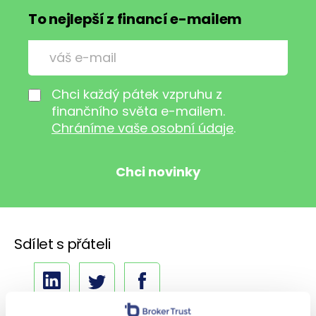
To nejlepší z financí e-mailem
Chci každý pátek vzpruhu z
finančního světa e-mailem.
Chráníme vaše osobní údaje
.
Sdílet s přáteli