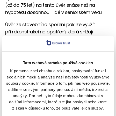
(až do 75 let) na tento úvěr snáze než na
hypotéku dosáhnou i lidé v seniorském věku.
Úvěr ze stavebního spoření pak lze využít
při rekonstrukci na opatření, která snižují
náklady za energie, a to včetně pořízení
fotovoltaických panelů či podobných zařízení.
V zahraničí s hypotékou nepochodíte
Tato webová stránka používá cookies
Komu je Česká republika malá a pokukuje
K personalizaci obsahu a reklam, poskytování funkcí
po nákupu rekreační nemovitosti v zahraničí,
sociálních médií a analýze naší návštěvnosti využíváme
soubory cookie. Informace o tom, jak náš web používáte,
narazí při financování často na komplikace.
sdílíme se svými partnery pro sociální média, inzerci a
Tuzemské banky totiž budou mít problém s tím,
analýzy. Partneři tyto údaje mohou zkombinovat s
aby si vzaly do zástavy zahraniční nemovitost,
dalšími informacemi, které jste jim poskytli nebo které
protože nefunguje přenositelnost zástavního
získali v důsledku toho, že používáte jejich služby.
práva přes hranice. Zahraniční banky se zase