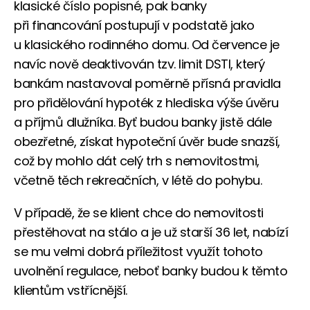
klasické číslo popisné, pak banky
při financování postupují v podstatě jako
u klasického rodinného domu. Od července je
navíc nově deaktivován tzv. limit DSTI, který
bankám nastavoval poměrně přísná pravidla
pro přidělování hypoték z hlediska výše úvěru
a příjmů dlužníka. Byť budou banky jistě dále
obezřetné, získat hypoteční úvěr bude snazší,
což by mohlo dát celý trh s nemovitostmi,
včetně těch rekreačních, v létě do pohybu.
V případě, že se klient chce do nemovitosti
přestěhovat na stálo a je už starší 36 let, nabízí
se mu velmi dobrá příležitost využít tohoto
uvolnění regulace, neboť banky budou k těmto
klientům vstřícnější.