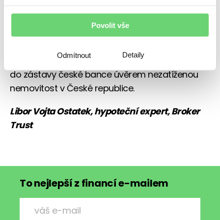
budou zdráhat přidělit úvěr cizinci, který u nich
nemá platební historii.
Povolit vše
Kupující, kteří nemohou využít vlastní úspory, tak
Detaily
Odmítnout
často volí variantu, kdy pro získání úvěru dávají
do zástavy české bance úvěrem nezatíženou
nemovitost v České republice.
Libor Vojta Ostatek, hypoteční expert, Broker
Trust
To nejlepší z financí e-mailem