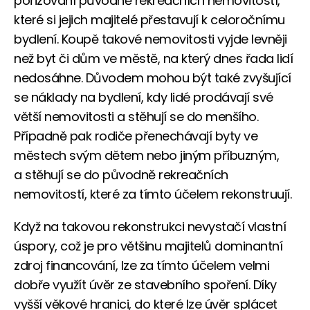
pořizování původně rekreačních nemovitostí,
které si jejich majitelé přestavují k celoročnímu
bydlení. Koupě takové nemovitosti vyjde levněji
než byt či dům ve městě, na který dnes řada lidí
nedosáhne. Důvodem mohou být také zvyšující
se náklady na bydlení, kdy lidé prodávají své
větší nemovitosti a stěhují se do menšího.
Případně pak rodiče přenechávají byty ve
městech svým dětem nebo jiným příbuzným,
a stěhují se do původně rekreačních
nemovitostí, které za tímto účelem rekonstruují.
Když na takovou rekonstrukci nevystačí vlastní
úspory, což je pro většinu majitelů dominantní
zdroj financování, lze za tímto účelem velmi
dobře využít úvěr ze stavebního spoření. Díky
vyšší věkové hranici, do které lze úvěr splácet