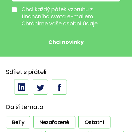
Chci každý pátek vzpruhu z
finančního světa e-mailem.
Chráníme vaše osobní údaje
.
Sdílet s přáteli
Další témata
BeTy
Nezařazené
Ostatní