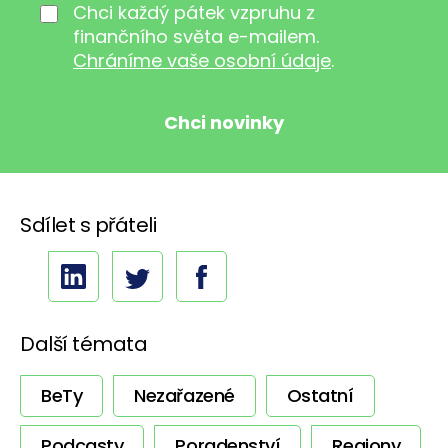
Chci každý pátek vzpruhu z
finančního světa e-mailem.
Chráníme vaše osobní údaje
.
Sdílet s přáteli
Další témata
BeTy
Nezařazené
Ostatní
Podcasty
Poradenství
Regiony