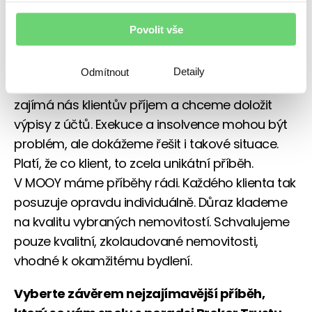
Jsme mnohem flexibilnější než banky, ale
samozřejmě hodnocení rizika nepouštíme
Povolit vše
z rukou. Zajímá nás tedy vždy kreditní historie
klienta a chceme tedy vidět registry.
Detaily
Odmítnout
Potřebujeme také znát aktuální finanční situaci,
zajímá nás klientův příjem a chceme doložit
výpisy z účtů. Exekuce a insolvence mohou být
problém, ale dokážeme řešit i takové situace.
Platí, že co klient, to zcela unikátní příběh.
V MOOY máme příběhy rádi. Každého klienta tak
posuzuje opravdu individuálně. Důraz klademe
na kvalitu vybraných nemovitostí. Schvalujeme
pouze kvalitní, zkolaudované nemovitosti,
vhodné k okamžitému bydlení.
Vyberte závěrem nejzajímavější příběh,