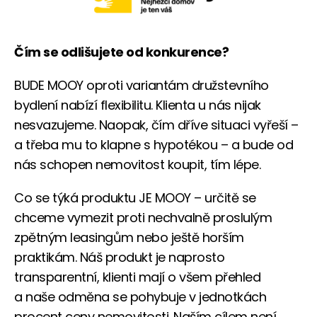
Čím se odlišujete od konkurence?
BUDE MOOY oproti variantám družstevního
bydlení nabízí flexibilitu. Klienta u nás nijak
nesvazujeme. Naopak, čím dříve situaci vyřeší –
a třeba mu to klapne s hypotékou – a bude od
nás schopen nemovitost koupit, tím lépe.
Co se týká produktu JE MOOY – určitě se
chceme vymezit proti nechvalně proslulým
zpětným leasingům nebo ještě horším
praktikám. Náš produkt je naprosto
transparentní, klienti mají o všem přehled
a naše odměna se pohybuje v jednotkách
procent ceny nemovitosti. Naším cílem není