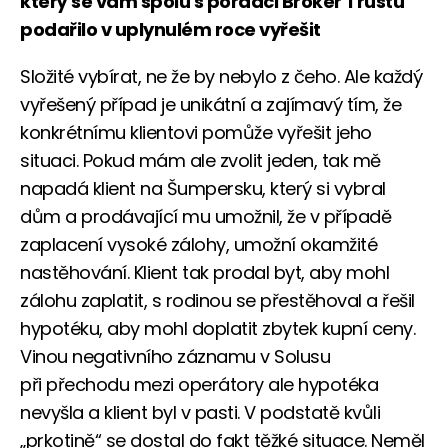
který se vám spolu s poradci Broker Trustu
podařilo v uplynulém roce vyřešit
Složité vybírat, ne že by nebylo z čeho. Ale každý
vyřešený případ je unikátní a zajímavý tím, že
konkrétnímu klientovi pomůže vyřešit jeho
situaci. Pokud mám ale zvolit jeden, tak mě
napadá klient na Šumpersku, který si vybral
dům a prodávající mu umožnil, že v případě
zaplacení vysoké zálohy, umožní okamžité
nastěhování. Klient tak prodal byt, aby mohl
zálohu zaplatit, s rodinou se přestěhoval a řešil
hypotéku, aby mohl doplatit zbytek kupní ceny.
Vinou negativního záznamu v Solusu
při přechodu mezi operátory ale hypotéka
nevyšla a klient byl v pasti. V podstatě kvůli
„prkotině“ se dostal do fakt těžké situace. Neměl