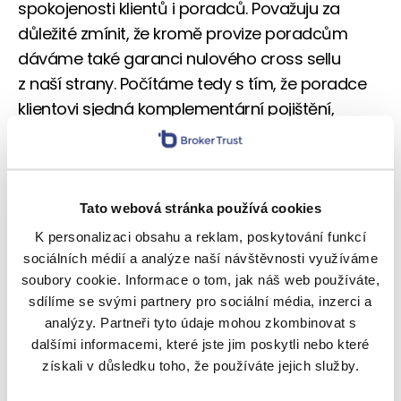
spokojenosti klientů i poradců. Považuju za
důležité zmínit, že kromě provize poradcům
dáváme také garanci nulového cross sellu
z naší strany. Počítáme tedy s tím, že poradce
klientovi sjedná komplementární pojištění,
a především v budoucnu hypotéku, ke které
klient směřuje.
Zakládáme si na jednoduchosti. Žádné zkoušky,
Tato webová stránka používá cookies
ani absolvovaná školení nejsou podmínkou.
K personalizaci obsahu a reklam, poskytování funkcí
Máte klienta? Jednoduše se nám ozvěte třeba
sociálních médií a analýze naší návštěvnosti využíváme
na
info@mooy.cz
. Míra vašeho dalšího zapojení
soubory cookie. Informace o tom, jak náš web používáte,
závisí čistě na vás.
sdílíme se svými partnery pro sociální média, inzerci a
analýzy. Partneři tyto údaje mohou zkombinovat s
Jak probíhá schvalování jednotlivých
dalšími informacemi, které jste jim poskytli nebo které
případů?
získali v důsledku toho, že používáte jejich služby.