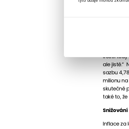
tyto údaje mohou zkombino
Beze sporu
stranu je 
zdrojů zej
úplné výji
daly ve sn
Jestli ted
ale jistě.
sazbu 4,78
milionu na
skutečně p
také to, že
Snižování
Inflace za 