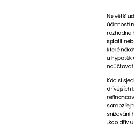
Největší u
účinnosti n
rozhodne 
splatit ne
které někdy
u hypoték 
naúčtovat 
Kdo si sje
dřívějších 
refinancov
samozřejmě
snižování 
„kdo dřív u