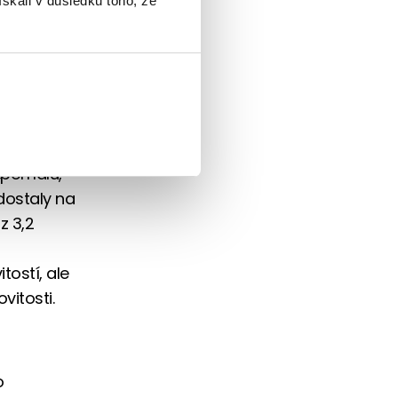
ískali v důsledku toho, že
druhou
yly – cena
ala. Až na
si banky
 „pomalu,
dostaly na
z 3,2
ostí, ale
vitosti.
o