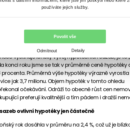
vat s dalšími informacemi, které jste jim poskytli nebo které z
používáte jejich služby.
 mohly banky snižovat sazby o něco rychleji, ale na 
fakt, že hypotéky ani nezdražovaly. A důvody k tomu b
ména v případě 3letých swapů poměrně výrazně kolís
mky jsme ale zdražování hypoték neviděli, maximálně 
Povolit vše
ižování sazeb pauzu.
Detaily
Odmítnout
y něco vystihuje loňský vývoj hypotečních sazeb, je to
“ Na konci roku jsme se tak v průměrné ceně hypotéky 
 procenta. Průměrná výše hypotéky výrazně vyrostla 
 více jak 3,7 milionu. Objem hypoték v tomto ohledu
řekonal očekávání. Odráží to obecně růst cen nemovit
 kupující preferují kvalitnější a tím pádem i dražší nemo
 sazeb ovlivní hypotéky jen částečně
loňský rok dosáhla v průměru na 2,4 %, což už je blízk