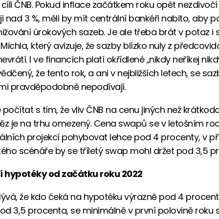
 cíli ČNB. Pokud inflace začátkem roku opět nezdivoč
ji nad 3 %, měli by mít centrální bankéři nabito, aby p
nižování úrokových sazeb. Je ale třeba brát v potaz i 
Michla, který avizuje, že sazby blízko nuly z předcov
nevrátí. I ve financích platí okřídlené „nikdy neříkej nikd
dčený, že tento rok, a ani v nejbližších letech, se saz
lmi pravděpodobně nepodívají.
 počítat s tím, že vliv ČNB na cenu jiných než krátko
ěz je na trhu omezený. Cena swapů se v letošním r
álních projekcí pohybovat lehce pod 4 procenty, v p
kého scénáře by se tříletý swap mohl držet pod 3,5 p
ší hypotéky od začátku roku 2022
lývá, že kdo čeká na hypotéku výrazně pod 4 procent
d 3,5 procenta, se minimálně v první polovině roku 