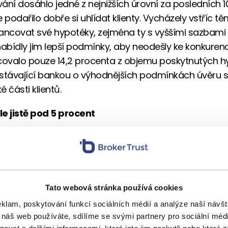
ání dosáhlo jedné z nejnižších úrovní za posledních 10
odařilo dobře si uhlídat klienty. Vycházely vstříc těm
inancovat své hypotéky, zejména ty s vyššími sazbami 
nabídly jim lepší podmínky, aby neodešly ke konkuren
covalo pouze 14,2 procenta z objemu poskytnutých h
stávající bankou o výhodnějších podmínkách úvěru s
é části klientů.
e jistě pod 5 procent
ská národní banka v roce 2024 snížila výrazně zákla
azbu z 6,75 procenta až na stávající 4 procenta, u 
e takový pokles rozhodně neviděli. Významným fakto
y byla vedle zmíněné novely i cena zdrojů na mezib
Tato webová stránka používá cookies
y za kolik si samy banky půjčují peníze na financování
eklam, poskytování funkcí sociálních médií a analýze naší náv
ých hypoték. Vlivem globální situace se zde sazby d
 náš web používáte, sdílíme se svými partnery pro sociální média
ysoko.