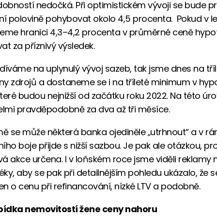
bností nedočká. Při optimistickém vývoji se bude 
ní polovině pohybovat okolo 4,5 procenta. Pokud v l
eme hranici 4,3–4,2 procenta v průměrné ceně hypo
at za příznivý výsledek.
díváme na uplynulý vývoj sazeb, tak jsme dnes na tř
y zdrojů a dostaneme se i na tříleté minimum v hyp
teré budou nejnižší od začátku roku 2022. Na této úro
lmi pravděpodobně za dva až tři měsíce.
 se může některá banka ojediněle „utrhnout“ a v rá
ího boje přijde s nižší sazbou. Je pak ale otázkou, pr
á akce určena. I v loňském roce jsme viděli reklamy 
téky, aby se pak při detailnějším pohledu ukázalo, že s
jen o cenu při refinancování, nízké LTV a podobně.
abídka nemovitostí žene ceny nahoru