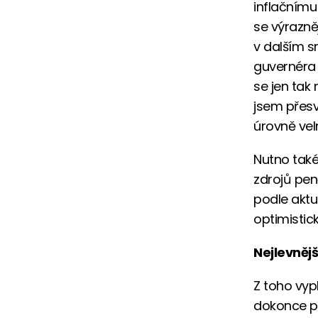
inflačnímu
se výrazně
v dalším s
guvernéra 
se jen tak 
jsem přesvě
úrovně ve
Nutno také
zdrojů pen
podle aktu
optimistic
Nejlevněj
Z toho vyp
dokonce po