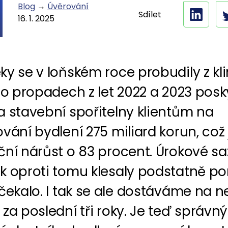
Blog
→
Úvěrování
Sdílet
16. 1. 2025
y se v loňském roce probudily z kli
Po propadech z let 2022 a 2023 posk
a stavební spořitelny klientům na
vání bydlení 275 miliard korun, což 
ční nárůst o 83 procent. Úrokové s
k oproti tomu klesaly podstatně po
čekalo. I tak se ale dostáváme na ne
za poslední tři roky. Je teď správn