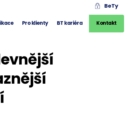
BeTy
likace
Pro klienty
BT kariéra
Kontakt
evnější
aznější
í