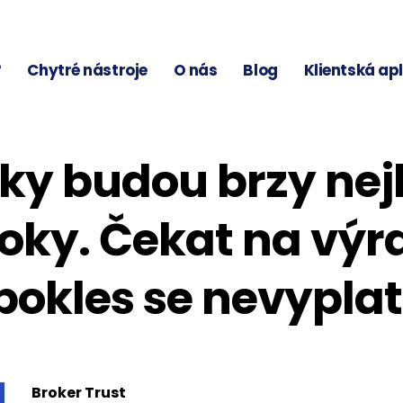
?
Chytré nástroje
O nás
Blog
Klientská ap
ky budou brzy nejl
 roky. Čekat na výr
pokles se nevyplat
Broker Trust