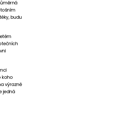
průměrná
etošním
téky, budu
íletém
otečních
vni
mci
o koho
na výrazně
e jedná