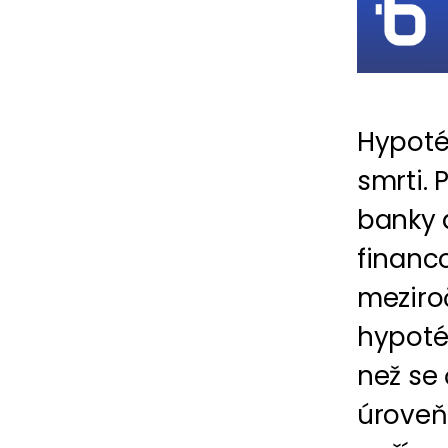
Hypoték
smrti. 
banky 
financo
meziro
hypoté
než se 
úroveň 