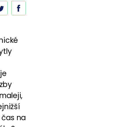
nické
ytly
je
azby
maleji,
jnižší
ý čas na