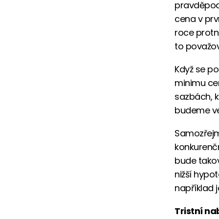
pravděpodo
cena v prv
roce protn
to považov
Když se po
minimu cen
sazbách, k
budeme ve
Samozřejmě
konkurenčn
bude takov
nižší hypo
například 
Tristní n