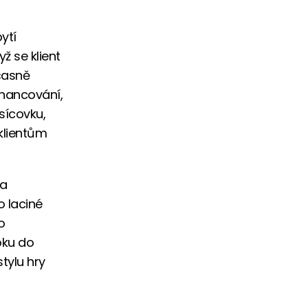
ytí
ž se klient
časně
inancování,
isícovku,
klientům
za
o laciné
o
oku do
tylu hry