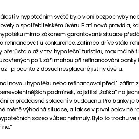
dálostí v hypotečním světě bylo vloni bezpochyby nab
ovely o spotřebitelském úvěru. Platí nová pravidla, kdy
hypotéku mimo zákonem garantované situace před
bo refinancovat u konkurence. Zatímco dříve stálo ref
 přerůstalo až v tzv. hypoteční turistiku, maximálně t
uzavřených po 1. září mohou při refinancování banky 
až 1 procento z dosud nesplacené jistiny úvěru.
dnal novou hypotéku nebo refinancoval před 1. zářím 
benevolentnějších podmínek, zajistil si „žolíka“ na jedn
ání či předčasné splacení v budoucnu. Pro banky je t
 méně výhodná situace, a tak se v první polovině r
hypotečních sazeb vůbec nehrnuly. Bylo to trochu ve s
hne.“