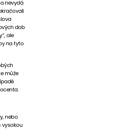
í a nevydá
okračovali
slova
idových dob
y“, ale
by na tyto
dobých
oce může
řípadě
rocenta.
y, nebo
s vysokou