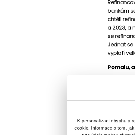
Refinancov
bankám se p
chtěli ref
a 2023, a 
se refinan
Jednat se 
vyplatí velk
Pomalu, al
Zatímco Če
úrokovou s
sazeb jsm
vyšší sazb
trhu – ted
K personalizaci obsahu a r
poskytovan
cookie. Informace o tom, jak
relativně v