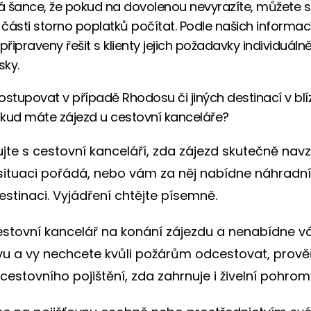
 šance, že pokud na dovolenou nevyrazíte, můžete 
části storno poplatků počítat. Podle našich informac
připraveny řešit s klienty jejich požadavky individuáln
sky.
ostupovat v případě Rhodosu či jiných destinací v blí
kud máte zájezd u cestovní kanceláře?
jte s cestovní kanceláří, zda zájezd skutečně nav
 situaci pořádá, nebo vám za něj nabídne náhradní
destinaci. Vyjádření chtějte písemně.
cestovní kancelář na konání zájezdu a nenabídne v
ivu a vy nechcete kvůli požárům odcestovat, prově
estovního pojištění, zda zahrnuje i živelní pohrom