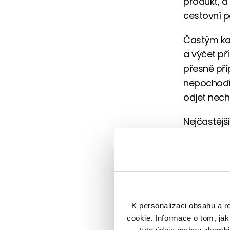
produkt, a 
cestovní po
Častým kam
a výčet pří
přesně pří
nepochodít
odjet nech
Nejčastějš
a spolucest
Onemo
Naříz
Úmrtí
K personalizaci obsahu a r
Předv
cookie. Informace o tom, jak
Rozsá