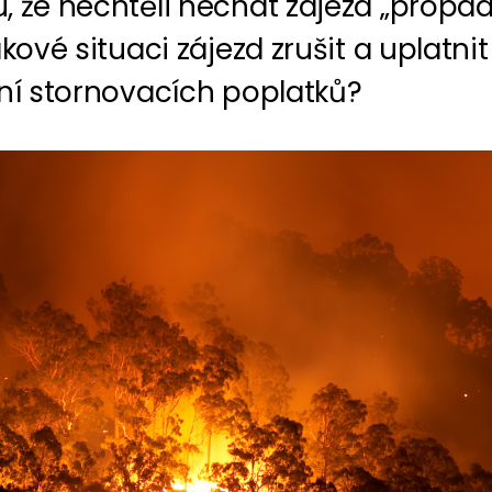
, že nechtěli nechat zájezd „propad
akové situaci zájezd zrušit a uplatnit
ění stornovacích poplatků?