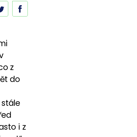
mi
v
co z
ět do
stále
před
sto i z