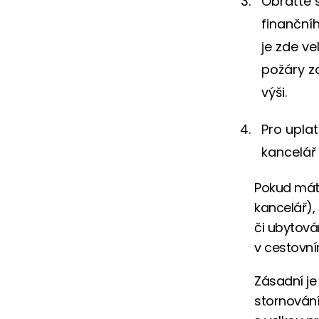
Obraťte 
finančníh
je zde ve
požáry z
výši.
Pro uplat
kancelář 
Pokud máte
kancelář),
či ubytová
v cestovní
Zásadní je
stornování 