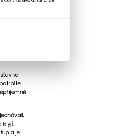
ískali v důsledku toho, že
 je třeba
ádu dnů od
jišťovna
potrpíte,
 nepříjemně
jednávali,
kryjí,
tup a je