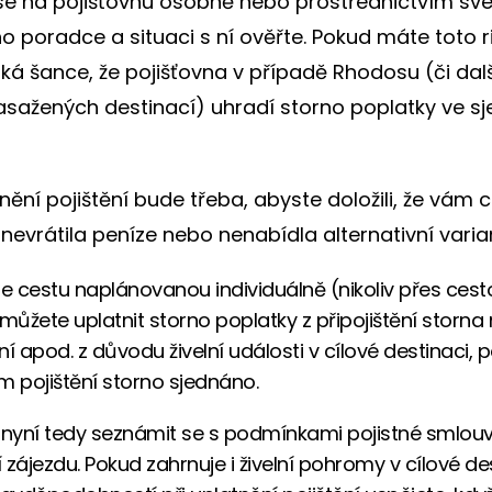
se na pojišťovnu osobně nebo prostřednictvím sv
o poradce a situaci s ní ověřte. Pokud máte toto ri
lká šance, že pojišťovna v případě Rhodosu (či dal
asažených destinací) uhradí storno poplatky ve s
nění pojištění bude třeba, abyste doložili, že vám 
nevrátila peníze nebo nenabídla alternativní varia
 cestu naplánovanou individuálně (nikoliv přes cest
 můžete uplatnit storno poplatky z připojištění storna 
ní apod. z důvodu živelní události v cílové destinaci,
m pojištění storno sjednáno.
 nyní tedy seznámit se s podmínkami pojistné smlou
zájezdu. Pokud zahrnuje i živelní pohromy v cílové des