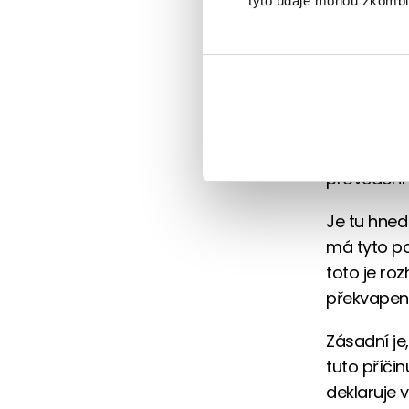
tyto údaje mohou zkombino
Rozvo
Konán
Zdrav
Vyjmenovan
uzavřít ve
provedení 
Je tu hned
má tyto poj
toto je ro
překvapeni.
Zásadní je,
tuto příčinu
deklaruje v