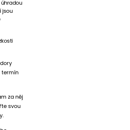
s úhradou
í jsou
ě
zkosti
zdory
 termín
ám za něj
řte svou
y.