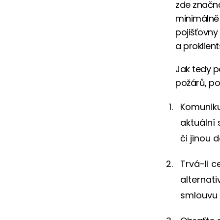
zde značná
minimálně 
pojišťovny 
a proklient
Jak tedy p
požárů, po
Komuniku
aktuální
či jinou 
Trvá-li 
alternat
smlouvu c