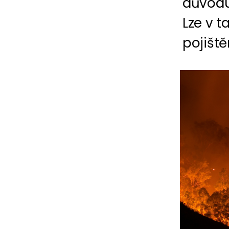
důvodu
Lze v t
pojišt