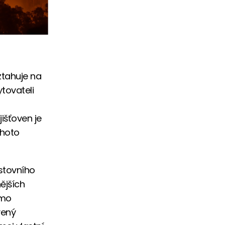
ztahuje na
tovateli
išťoven je
ohoto
estovního
ějších
ímo
vený