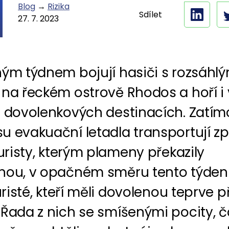
Blog
→
Rizika
Sdílet
27. 7. 2023
hým týdnem bojují hasiči s rozsáhlý
 na řeckém ostrově Rhodos a hoří i 
h dovolenkových destinacích. Zatím
u evakuační letadla transportují zp
turisty, kterým plameny překazily
nou, v opačném směru tento týden 
turisté, kteří měli dovolenou teprve 
Řada z nich se smíšenými pocity, ča