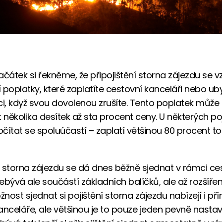
ačátek si řekněme, že připojištění storna zájezdu se v
 poplatky, které zaplatíte cestovní kanceláři nebo uby
ci, když svou dovolenou zrušíte. Tento poplatek může
několika desítek až sta procent ceny. U některých poj
čítat se spoluúčastí – zaplatí většinou 80 procent t
ní storna zájezdu se dá dnes běžně sjednat v rámci c
Nebývá ale součástí základních balíčků, ale až rozšířen
žnost sjednat si pojištění storna zájezdu nabízejí i př
anceláře, ale většinou je to pouze jeden pevně nasta