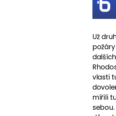
Už dru
požáry
dalšíc
Rhodos
vlasti 
dovole
mířili 
sebou. 