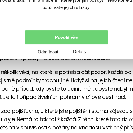
vat s dalšími informacemi, které jste jim poskytli nebo které z
dové řízení
používáte jejich služby.
í opravné zkoušky
otní komplikace v těhotenství
Povolit vše
é události musejí nastat až po sjednání pojištění. To
 stanovené lhůtě od zakoupení zájezdu, zpravidla v ř
Detaily
Odmítnout
poslední platby na účet cestovní kanceláře.
 několik věcí, na které je potřeba dát pozor. Každá po
istné podmínky trochu jiné. I když si na jejich čtení ne
zhodně případ, kdy byste to učinit měli, abyste nebyli
 Je to i případ živelních pohrom v cílové destinaci.
 zda pojišťovna, u které jste pojištění storna zájezdu s
 kryje. Nemá to tak totiž každá. Z těch, které toto riziko 
ětšina v souvislosti s požáry na Rhodosu vstřícný přís