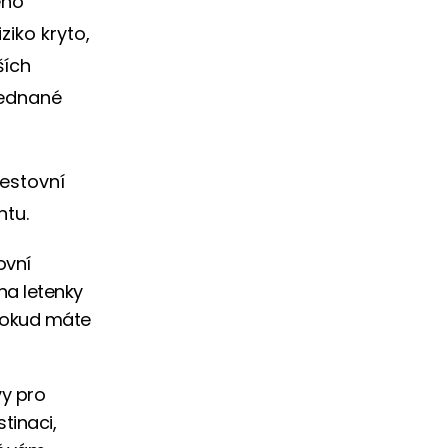
ého
ziko kryto,
ších
jednané
cestovní
ntu.
ovní
na letenky
 pokud máte
vy pro
tinaci,