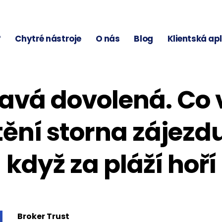
?
Chytré nástroje
O nás
Blog
Klientská ap
avá dovolená. Co 
tění storna zájezd
když za pláží hoří
Broker Trust