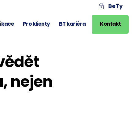
BeTy
likace
Pro klienty
BT kariéra
Kontakt
vědět
u, nejen