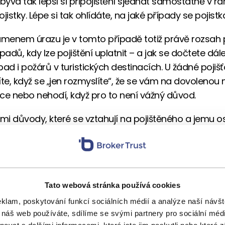
bývá tak lepší si připojištění sjednat samostatně v rá
jistky. Lépe si tak ohlídáte, na jaké případy se pojistk
enem úrazu je v tomto případě totiž právě rozsah př
padů, kdy lze pojištění uplatnit – a jak se dočtete dále,
pad i požárů v turistických destinacích. U žádné pojiš
e, když se „jen rozmyslíte“, že se vám na dovolenou
ce nebo nehodí, když pro to není vážný důvod.
ími důvody, které se vztahují na pojištěného a jemu o
ující, bývají tyto:
cnění či úraz, typicky spojený s hospitalizací
ená karanténa
Tato webová stránka používá cookies
 v rodině
eklam, poskytování funkcí sociálních médií a analýze naší náv
olání k soudu
 náš web používáte, sdílíme se svými partnery pro sociální média
hlá škoda na majetku