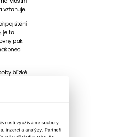
mci vlastní
a vztahuje.
ipojištění
 je to
ťovny pak
 nakonec
soby blízké
štěvnosti využíváme soubory
, inzerci a analýzy. Partneři