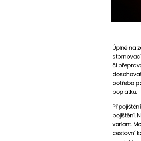
Úplně na z
stornovací
či přeprav
dosahovat 
potřeba po
poplatku.
Připojiště
pojištění. 
variant. Mo
cestovní k