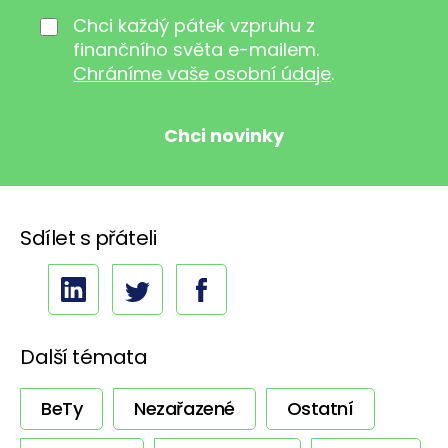
Chci každý pátek vzpruhu z
finančního světa e-mailem.
Chráníme vaše osobní údaje
.
Sdílet s přáteli
Další témata
BeTy
Nezařazené
Ostatní