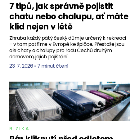
7 tipů, jak správně pojistit
chatu nebo chalupu, ať máte
klid nejen v létě
Zhruba každý pátý český dům je určený k rekreaci
– v tom patříme v Evropě ke špičce. Přestože jsou
ale chaty a chalupy pro řadu Čechů druhým
domovem, jejich pojištění…
23. 7. 2026
•
7 minut čtení
RIZIKA
Pár kliknutí před odletem