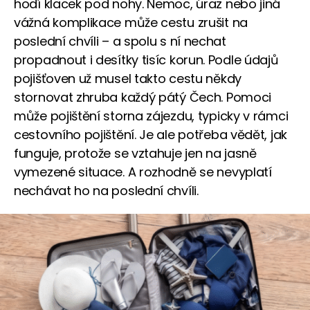
hodí klacek pod nohy. Nemoc, úraz nebo jiná
vážná komplikace může cestu zrušit na
poslední chvíli – a spolu s ní nechat
propadnout i desítky tisíc korun. Podle údajů
pojišťoven už musel takto cestu někdy
stornovat zhruba každý pátý Čech. Pomoci
může pojištění storna zájezdu, typicky v rámci
cestovního pojištění. Je ale potřeba vědět, jak
funguje, protože se vztahuje jen na jasně
vymezené situace. A rozhodně se nevyplatí
nechávat ho na poslední chvíli.