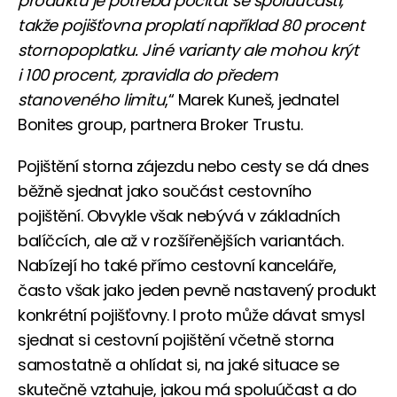
produktů je potřeba počítat se spoluúčastí,
takže pojišťovna proplatí například 80 procent
stornopoplatku. Jiné varianty ale mohou krýt
i 100 procent, zpravidla do předem
stanoveného limitu
,“ Marek Kuneš, jednatel
Bonites group, partnera Broker Trustu.
Pojištění storna zájezdu nebo cesty se dá dnes
běžně sjednat jako součást cestovního
pojištění. Obvykle však nebývá v základních
balíčcích, ale až v rozšířenějších variantách.
Nabízejí ho také přímo cestovní kanceláře,
často však jako jeden pevně nastavený produkt
konkrétní pojišťovny. I proto může dávat smysl
sjednat si cestovní pojištění včetně storna
samostatně a ohlídat si, na jaké situace se
skutečně vztahuje, jakou má spoluúčast a do