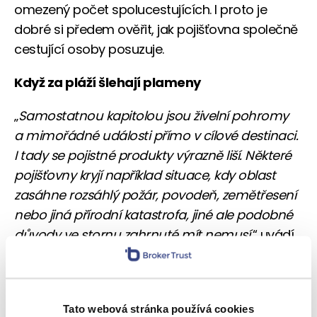
omezený počet spolucestujících. I proto je
dobré si předem ověřit, jak pojišťovna společně
cestující osoby posuzuje.
Když za pláží šlehají plameny
„
Samostatnou kapitolou jsou živelní pohromy
a mimořádné události přímo v cílové destinaci.
I tady se pojistné produkty výrazně liší. Některé
pojišťovny kryjí například situace, kdy oblast
zasáhne rozsáhlý požár, povodeň, zemětřesení
nebo jiná přírodní katastrofa, jiné ale podobné
důvody ve stornu zahrnuté mít nemusí
,“ uvádí
Marek Kuneš z Bonites.
Pokud cestovní kancelář zájezd nezruší,
nenabídne náhradní termín nebo jinou destinaci
Tato webová stránka používá cookies