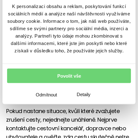
a klient kvůli mimořádné situaci nechce
K personalizaci obsahu a reklam, poskytování funkcí
odcestovat, může mu pojištění storna pomoci
sociálních médií a analýze naší návštěvnosti využíváme
s úhradou stornopoplatků.
soubory cookie. Informace o tom, jak náš web používáte,
sdílíme se svými partnery pro sociální média, inzerci a
„
Vždy záleží na konkrétních pojistných
analýzy. Partneři tyto údaje mohou zkombinovat s
dalšími informacemi, které jste jim poskytli nebo které
podmínkách a také na tom, zda je možné
získali v důsledku toho, že používáte jejich služby.
doložit, že se událost týká přímo místa pobytu
nebo jeho bezprostředního okolí. Důležité může
být i aktuální doporučení Ministerstva
Povolit vše
zahraničních věcí ČR, zejména pokud úřad
cestu do konkrétní oblasti nedoporučuje
,“
Detaily
Odmítnout
dodává Marek Seidl z Broker Trustu.
Pokud nastane situace, kvůli které zvažujete
zrušení cesty, nejednejte unáhleně. Nejprve
kontaktujte cestovní kancelář, dopravce nebo
ubytovatele a ověřte, zda cestu skutečně nelze