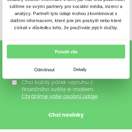
sdílíme se svými partnery pro sociální média, inzerci a
se to změnilo? A co na to „dámské složení“
analýzy. Partneři tyto údaje mohou zkombinovat s
10. dílu BTčka?
dalšími informacemi, které jste jim poskytli nebo které
získali v důsledku toho, že používáte jejich služby.
To nejlepší z financí e-mailem
Povolit vše
Detaily
Odmítnout
Chci každý pátek vzpruhu z
finančního světa e-mailem.
Chráníme vaše osobní údaje
.