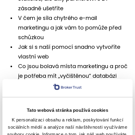
zásadně ušetříte
V čem je síla chytrého e-mail
marketingu a jak vám to pomůže před
schůzkou
Jak si s naší pomocí snadno vytvoříte
vlastní web
Co jsou bolavá místa marketingu a proč
je potřeba mít „vyčištěnou“ databázi
kontaktů
A protože jsme natáčeli blízko mezinárodního
dne žen, řeč se stočila i k ženskému
Tato webová stránka používá cookies
a mužskému pohledu na finance. Myslíte si, že
K personalizaci obsahu a reklam, poskytování funkcí
ženy jsou více pečující a muži zase analytičtější?
sociálních médií a analýze naší návštěvnosti využíváme
A jsou finance stále spíše mužský svět, anebo
soubory cookie. Informace o tom, jak náš web používáte,