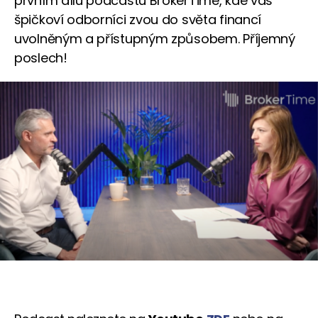
prvním dílu podcastu BrokerTime, kde vás
špičkoví odborníci zvou do světa financí
uvolněným a přístupným způsobem. Příjemný
poslech!