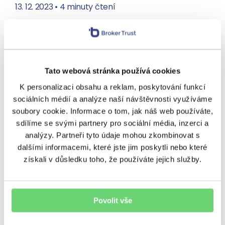
13. 12. 2023
•
4 minuty čtení
Tato webová stránka používá cookies
K personalizaci obsahu a reklam, poskytování funkcí
sociálních médií a analýze naší návštěvnosti využíváme
PODCASTY
,
PORADENSTVÍ
,
VÝNOSY
soubory cookie. Informace o tom, jak náš web používáte,
BT Penze: Za pět minut práce
sdílíme se svými partnery pro sociální média, inzerci a
analýzy. Partneři tyto údaje mohou zkombinovat s
můžete s novým nástrojem
dalšími informacemi, které jste jim poskytli nebo které
klientům přinést hodnotu
získali v důsledku toho, že používáte jejich služby.
přes milion korun
Společnost Trefoil za posledních 18 let
Povolit vše
zprostředkovala hypoteční úvěry za více jak 13
miliard korun. I když Blanka Nováková, výkonná
ředitelka Trefoil Hyposervice a Trefoil Services, v