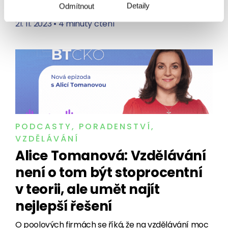
Detaily
Odmítnout
podcastu BTčko říká,…
21. 11. 2023
•
4 minuty čtení
PODCASTY
,
PORADENSTVÍ
,
VZDĚLÁVÁNÍ
Alice Tomanová: Vzdělávání
není o tom být stoprocentní
v teorii, ale umět najít
nejlepší řešení
O poolových firmách se říká, že na vzdělávání moc