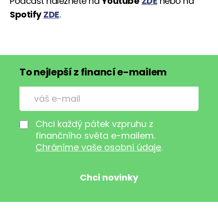
Podcast naleznete na
Youtube
ZDE
nebo na
Spotify
ZDE
.
To nejlepší z financí e-mailem
Chci každý pátek vzpruhu z
finančního světa e-mailem.
Chráníme vaše osobní údaje
.