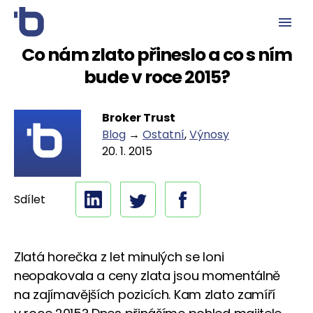
Co nám zlato přineslo a co s ním
bude v roce 2015?
Broker Trust
Blog
→
Ostatní
,
Výnosy
20. 1. 2015
Sdílet
Zlatá horečka z let minulých se loni
neopakovala a ceny zlata jsou momentálně
na zajímavějších pozicích. Kam zlato zamíří