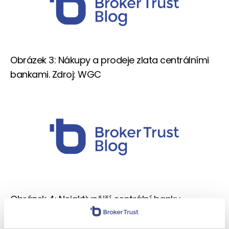
Obrázek 3: Nákupy a prodeje zlata centrálními
bankami. Zdroj: WGC
Obrázek 4: Nejaktivnější centrální banky
v nákupu zlata Zdroj: FinančníTrh.com