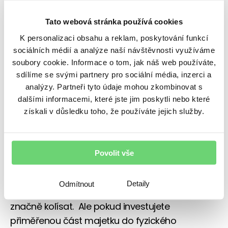
Nejvýznamnějším nákupčím je ruská centrální
banka, což v situaci, kdy jí domácí měna padá
Tato webová stránka používá cookies
do propastných nížin, může znamenat určité
K personalizaci obsahu a reklam, poskytování funkcí
náznaky snahy podpořit rubl. Třeba se
sociálních médií a analýze naší návštěvnosti využíváme
soubory cookie. Informace o tom, jak náš web používáte,
v budoucnu dočkáme i částečného krytí rublu
sdílíme se svými partnery pro sociální média, inzerci a
zlatem, pokud by se situace dále
analýzy. Partneři tyto údaje mohou zkombinovat s
nestabilizovala. Což by ovšem mohlo opět
dalšími informacemi, které jste jim poskytli nebo které
trochu zamávat se zavedeným finančním
získali v důsledku toho, že používáte jejich služby.
systémem.
Doporučení
Povolit vše
Fyzické zlato není vhodným krátkodobým
Detaily
Odmítnout
spekulativním médiem, neboť i jeho cena může
značně kolísat. Ale pokud investujete
přiměřenou část majetku do fyzického