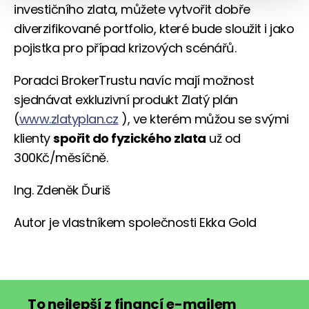
investičního zlata, můžete vytvořit dobře
diverzifikované portfolio, které bude sloužit i jako
pojistka pro případ krizových scénářů.
Poradci BrokerTrustu navíc mají možnost
sjednávat exkluzivní produkt Zlatý plán
(
www.zlatyplan.cz
), ve kterém můžou se svými
klienty
spořit do fyzického zlata
už od
300Kč/měsíčně.
Ing. Zdeněk Ďuriš
Autor je vlastníkem společnosti Ekka Gold
To nejlepší z financí e-mailem