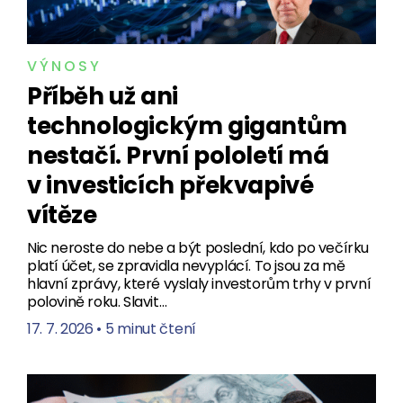
VÝNOSY
Příběh už ani
technologickým gigantům
nestačí. První pololetí má
v investicích překvapivé
vítěze
Nic neroste do nebe a být poslední, kdo po večírku
platí účet, se zpravidla nevyplácí. To jsou za mě
hlavní zprávy, které vyslaly investorům trhy v první
polovině roku. Slavit…
17. 7. 2026
•
5 minut čtení