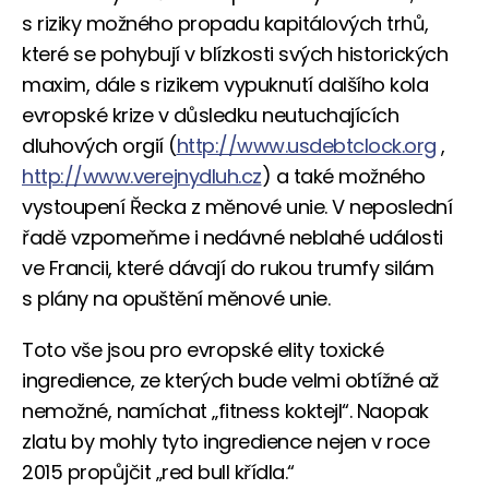
s riziky možného propadu kapitálových trhů,
které se pohybují v blízkosti svých historických
maxim, dále s rizikem vypuknutí dalšího kola
evropské krize v důsledku neutuchajících
dluhových orgií (
http://www.usdebtclock.org
,
http://www.verejnydluh.cz
) a také možného
vystoupení Řecka z měnové unie. V neposlední
řadě vzpomeňme i nedávné neblahé události
ve Francii, které dávají do rukou trumfy silám
s plány na opuštění měnové unie.
Toto vše jsou pro evropské elity toxické
ingredience, ze kterých bude velmi obtížné až
nemožné, namíchat „fitness koktejl“. Naopak
zlatu by mohly tyto ingredience nejen v roce
2015 propůjčit „red bull křídla.“