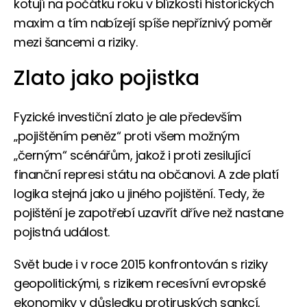
kotují na počátku roku v blízkosti historických
maxim a tím nabízejí spíše nepříznivý poměr
mezi šancemi a riziky.
Zlato jako pojistka
Fyzické investiční zlato je ale především
„pojištěním peněz“ proti všem možným
„černým“ scénářům, jakož i proti zesilující
finanční represi státu na občanovi. A zde platí
logika stejná jako u jiného pojištění. Tedy, že
pojištění je zapotřebí uzavřít dříve než nastane
pojistná událost.
Svět bude i v roce 2015 konfrontován s riziky
geopolitickými, s rizikem recesívní evropské
ekonomiky v důsledku protiruských sankcí,