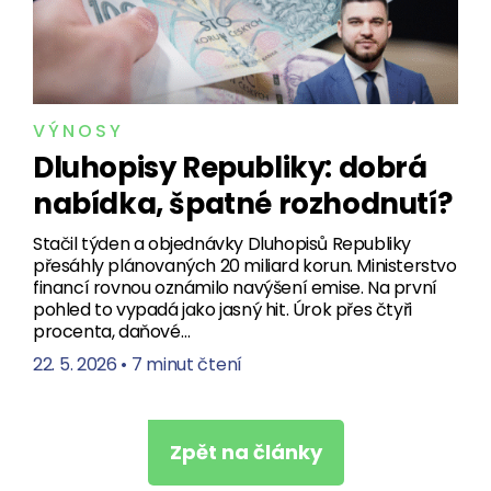
VÝNOSY
Dluhopisy Republiky: dobrá
nabídka, špatné rozhodnutí?
Stačil týden a objednávky Dluhopisů Republiky
přesáhly plánovaných 20 miliard korun. Ministerstvo
financí rovnou oznámilo navýšení emise. Na první
pohled to vypadá jako jasný hit. Úrok přes čtyři
procenta, daňové…
22. 5. 2026
•
7 minut čtení
Zpět na články