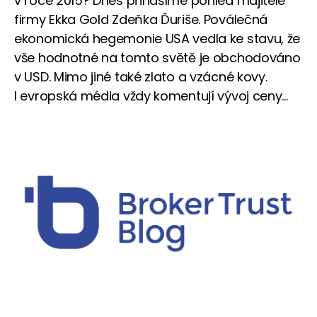
v roce 2015? Dnes přinášíme pohled majitele
firmy Ekka Gold Zdeňka Ďuriše. Poválečná
ekonomická hegemonie USA vedla ke stavu, že
vše hodnotné na tomto světě je obchodováno
v USD. Mimo jiné také zlato a vzácné kovy.
I evropská média vždy komentují vývoj ceny...