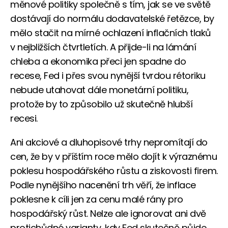
měnové politiky společně s tím, jak se ve světě
dostávají do normálu dodavatelské řetězce, by
mělo stačit na mírné ochlazení inflačních tlaků
v nejbližších čtvrtletích. A přijde-li na lámání
chleba a ekonomika přeci jen spadne do
recese, Fed i přes svou nynější tvrdou rétoriku
nebude utahovat dále monetární politiku,
protože by to způsobilo už skutečně hlubší
recesi.
Ani akciové a dluhopisové trhy nepromítají do
cen, že by v příštím roce mělo dojít k výraznému
poklesu hospodářského růstu a ziskovosti firem.
Podle nynějšího nacenění trh věří, že inflace
poklesne k cíli jen za cenu malé rány pro
hospodářský růst. Nelze ale ignorovat ani dvě
protichůdné varianty, kdy Fed skutečně půjde