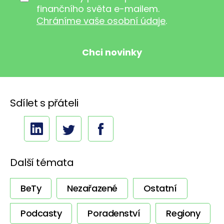
finančního světa e-mailem.
Chráníme vaše osobní údaje
.
Sdílet s přáteli
Další témata
BeTy
Nezařazené
Ostatní
Podcasty
Poradenství
Regiony