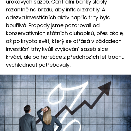
úrokových sazeb. Centrální banky šláply
razantně na brzdu, aby inflaci zkrotily. A
odezva investičních aktiv napříč trhy byla
bouřlivá. Propady jsme pozorovali od
konzervativních státních dluhopisů, přes akcie,
až po krypto svět, který se otřásá v základech.
Investiční trhy kvůli zvyšování sazeb sice
krvácí, ale po horečce z předchozích let trochu
vychladnout potřebovaly.