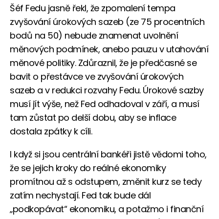
Šéf Fedu jasně řekl, že zpomalení tempa
zvyšování úrokových sazeb (ze 75 procentních
bodů na 50) nebude znamenat uvolnění
měnových podmínek, anebo pauzu v utahování
měnové politiky. Zdůraznil, že je předčasné se
bavit o přestávce ve zvyšování úrokových
sazeb a v redukci rozvahy Fedu. Úrokové sazby
musí jít výše, než Fed odhadoval v září, a musí
tam zůstat po delší dobu, aby se inflace
dostala zpátky k cíli.
I když si jsou centrální bankéři jistě vědomi toho,
že se jejich kroky do reálné ekonomiky
promítnou až s odstupem, změnit kurz se tedy
zatím nechystají. Fed tak bude dál
„podkopávat“ ekonomiku, a potažmo i finanční