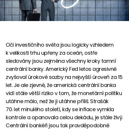
Oči investičního světa jsou logicky vzhledem
k velikosti trhu upřeny za oceán, ostře
sledovány jsou zejména všechny kroky tamní
centrální banky. Americký Fed letos agresivně
zvyšoval úrokové sazby na nejvyšší úroveň za 15
let. Je ale zjevné, že americká centrální banka
vidí stále větší riziko v tom, že monetární politiku
utáhne málo, než že ji utáhne příliš. Strašák
70. let minulého století, kdy se inflace vymkla
kontrole a opanovala celou dekádu, je stále živý.
Centrální bankéři jsou tak pravděpodobně