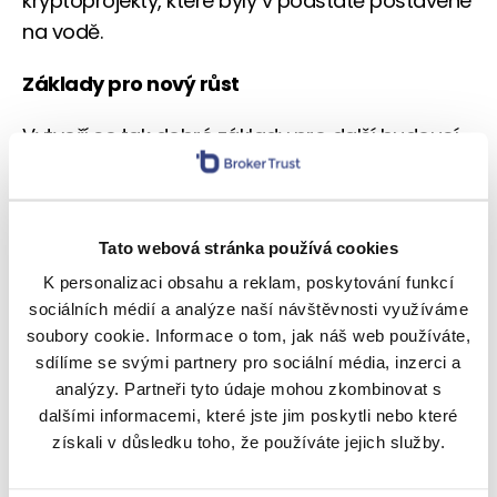
kryptoprojekty, které byly v podstatě postavené
na vodě.
Základy pro nový růst
Vytvoří se tak dobré základy pro další budoucí
a udržitelný hospodářský růst, z čehož budou
profitovat prorůstová odvětví. Tudíž i tato zatím
ne úplně růžová budoucnost přinese zajímavé
Tato webová stránka používá cookies
příležitosti.
K personalizaci obsahu a reklam, poskytování funkcí
Ze všech krizí se akciové trhy zotavily
sociálních médií a analýze naší návštěvnosti využíváme
soubory cookie. Informace o tom, jak náš web používáte,
a dlouhodobí investoři s vyváženými portfolii se
sdílíme se svými partnery pro sociální média, inzerci a
touto epizodou nemusejí zneklidňovat. Naopak
analýzy. Partneři tyto údaje mohou zkombinovat s
dnešní situace nahrává případnému
dalšími informacemi, které jste jim poskytli nebo které
navyšování pozic. A ti, kdo čekali, že se pustí do
získali v důsledku toho, že používáte jejich služby.
investování, až „akcie nebudou tak drahé“, se