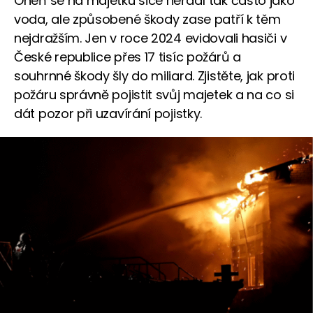
Oheň se na majetku sice neřádí tak často jako
voda, ale způsobené škody zase patří k těm
nejdražším. Jen v roce 2024 evidovali hasiči v
České republice přes 17 tisíc požárů a
souhrnné škody šly do miliard. Zjistěte, jak proti
požáru správně pojistit svůj majetek a na co si
dát pozor při uzavírání pojistky.