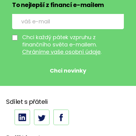
To nejlepší z financí e-mailem
Chci každý pátek vzpruhu z
finančního světa e-mailem.
Chráníme vaše osobní údaje
.
Sdílet s přáteli