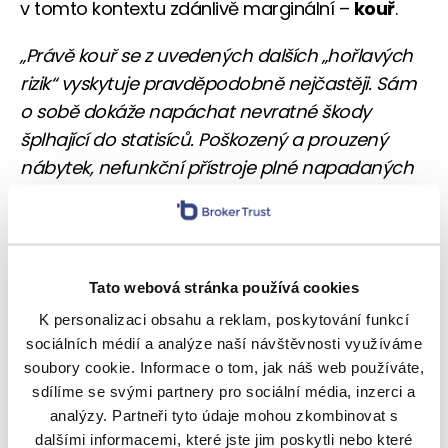
v tomto kontextu zdánlivě marginální –
kouř
.
„Právě kouř se z uvedených dalších „hořlavých
rizik“ vyskytuje pravděpodobně nejčastěji. Sám
o sobě dokáže napáchat nevratné škody
šplhající do statisíců. Poškozený a prouzený
nábytek, nefunkční přístroje plné napadaných
sazí, zčernalé zdi s cennými obrazy. Pokud
základní pojistka uvedená rizika nekryje, je na
místě vyšší varianta pojištění s komplexním
krytím,“ říká Trávník.
Tato webová stránka používá cookies
K personalizaci obsahu a reklam, poskytování funkcí
Pohlídejte si opět pojistné podmínky a výluky –
sociálních médií a analýze naší návštěvnosti využíváme
jedna věc je, pokud vznikne požár přímo ve
soubory cookie. Informace o tom, jak náš web používáte,
vašem bytě. Ale pokud vaši nemovitost poškodí
sdílíme se svými partnery pro sociální média, inzerci a
kouř z požáru od sousedů nebo budete
analýzy. Partneři tyto údaje mohou zkombinovat s
vytopeni vodou z hašení, nemusí být situace
dalšími informacemi, které jste jim poskytli nebo které