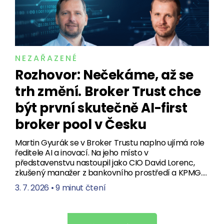
NEZAŘAZENÉ
Rozhovor: Nečekáme, až se
trh změní. Broker Trust chce
být první skutečně AI-first
broker pool v Česku
Martin Gyurák se v Broker Trustu naplno ujímá role
ředitele AI a inovací. Na jeho místo v
představenstvu nastoupil jako CIO David Lorenc,
zkušený manažer z bankovního prostředí a KPMG.…
3. 7. 2026
•
9 minut čtení