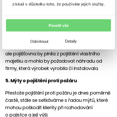
z pohledu pojistného plnění tak jednoznačná.
získali v důsledku toho, že používáte jejich služby.
Nemá-li soused odpovídající pojistku, budete
po něm muset náhradu škody vymáhat.
Povolit vše
V případě, že je například požár způsoben
vadou výrobku nebo vadnou instalací v platné
Detaily
Odmítnout
záruce, není plněno z pojištění z odpovědnosti,
ale pojišťovna by plnila z pojištění vlastního
majetku a mohla by požadovat náhradu od
firmy, která výrobek vyrobila či instalovala.
5. Mýty o pojištění proti požáru
Přestože pojištění proti požáru je dnes poměrně
časté, stále se setkáváme s řadou mýtů, které
mohou poškodit klienty při rozhodování
o pojistce a její výši.