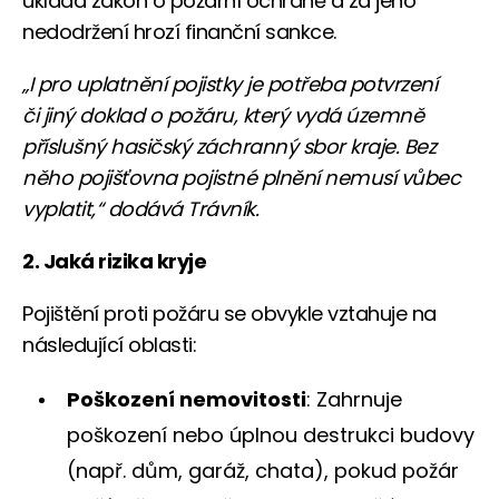
ukládá zákon o požární ochraně a za jeho
nedodržení hrozí finanční sankce.
„I pro uplatnění pojistky je potřeba potvrzení
či jiný doklad o požáru, který vydá územně
příslušný hasičský záchranný sbor kraje. Bez
něho pojišťovna pojistné plnění nemusí vůbec
vyplatit,“ dodává Trávník.
2. Jaká rizika kryje
Pojištění proti požáru se obvykle vztahuje na
následující oblasti:
Poškození nemovitosti
: Zahrnuje
poškození nebo úplnou destrukci budovy
(např. dům, garáž, chata), pokud požár