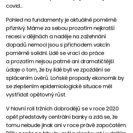
covid…
Pohled na fundamenty je aktuálně poměrně
příznivý. Máme za sebou prozatím nejkratší
recesi v dějinách a naděje na zažehnání
dopadů nemoci jsou s příchodem vakcín
poměrně solidní. Lidé se vrací do práce
a prozatím nejsou patrné ani dramatičtější
údaje o tom, že by lidé byli ve zpoždění se
splácením úvěrů. Loňské propady ekonomik by
se zlepšením epidemiologické situace měl
vystřídat opětovný růst.
V hlavní roli tržních dobrodějů se v roce 2020
opět představily centrální banky a zdá se, že
tomu nebude jinak ani v roce právě započatém.