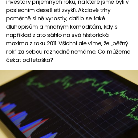
investory příjemných roků, na které jsme byli v
posledním desetiletí zvyklí. Akciové trhy
poměrně silně vyrostly, dařilo se také
dluhopisům a mnohým komoditám, kdy si
například zlato sáhlo na svá historická
maxima z roku 2011. Všichni ale víme, že „běžný
rok“ za sebou rozhodně nemáme. Co můžeme
čekat od letoška?