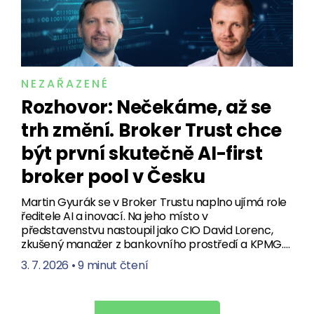
NEZAŘAZENÉ
Rozhovor: Nečekáme, až se
trh změní. Broker Trust chce
být první skutečně AI-first
broker pool v Česku
Martin Gyurák se v Broker Trustu naplno ujímá role
ředitele AI a inovací. Na jeho místo v
představenstvu nastoupil jako CIO David Lorenc,
zkušený manažer z bankovního prostředí a KPMG.…
3. 7. 2026
•
9 minut čtení