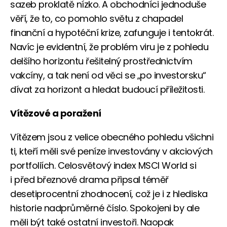
sazeb proklatě nízko. A obchodníci jednoduše
věří, že to, co pomohlo světu z chapadel
finanční a hypotéční krize, zafunguje i tentokrát.
Navíc je evidentní, že problém viru je z pohledu
delšího horizontu řešitelný prostřednictvím
vakcíny, a tak není od věci se „po investorsku“
dívat za horizont a hledat budoucí příležitosti.
Vítězové a poražení
Vítězem jsou z velice obecného pohledu všichni
ti, kteří měli své peníze investovány v akciových
portfoliích. Celosvětový index MSCI World si
i před březnové drama připsal téměř
desetiprocentní zhodnocení, což je i z hlediska
historie nadprůměrné číslo. Spokojeni by ale
měli být také ostatní investoři. Naopak