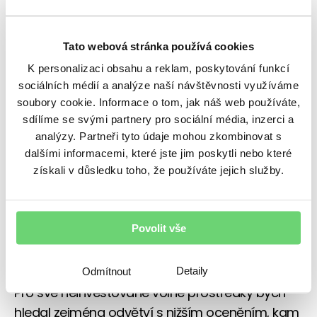
průměrem. K dorovnání na průměrné hodnoty
vedou dvě cesty. Buď poklesne cena akcií, nebo
se silně zvýší ziskovost firem. Oba vývoje jsou
Tato webová stránka používá cookies
v právě započatém roce možné. Z historie víme,
K personalizaci obsahu a reklam, poskytování funkcí
že i když ukazatelé říkají, že akcie jsou drahé,
sociálních médií a analýze naší návštěvnosti využíváme
soubory cookie. Informace o tom, jak náš web používáte,
nemusí to znamenat začátek výprodejů. Vysoké
sdílíme se svými partnery pro sociální média, inzerci a
ceny ale mohou znamenat větší citlivost cen
analýzy. Partneři tyto údaje mohou zkombinovat s
akcií na nečekané negativní události, které se
dalšími informacemi, které jste jim poskytli nebo které
mohou v letošním roce objevit.
získali v důsledku toho, že používáte jejich služby.
Pro nadcházející rok jsem tedy mírný optimista
a očekávám, že i nadále výkonnost akciových
Povolit vše
trhů překoná výkonnost peněz uložených na
standardních bankovních produktech.
Detaily
Odmítnout
Pro své neinvestované volné prostředky bych
hledal zejména odvětví s nižším oceněním, kam