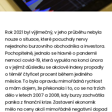
Rok 2021 byl výjimečný, v jeho průběhu nebyla
nouze o situace, které pocuchaly nervy
nejednoho burzovního obchodníka a investora.
Pochopitelně, jednalo se hlavně o pandemii
nemoci covid-19, která vypukla na konci února
a v jejímž důsledku se akciové indexy propadly
o téměř čtyřicet procent během jediného
měsíce. To byla opravdu mimořádná rychlost
a mám dojem, že překonala i to, co se na trzích
dělo v letech 2007 a 2008, kdy burzy zachvátila
panika z finanční krize. Zastavení ekonomik
mělo na ceny akcií mimořádně negativní dopad