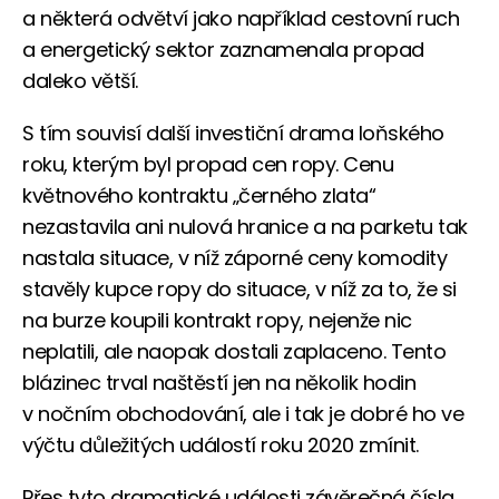
a některá odvětví jako například cestovní ruch
a energetický sektor zaznamenala propad
daleko větší.
S tím souvisí další investiční drama loňského
roku, kterým byl propad cen ropy. Cenu
květnového kontraktu „černého zlata“
nezastavila ani nulová hranice a na parketu tak
nastala situace, v níž záporné ceny komodity
stavěly kupce ropy do situace, v níž za to, že si
na burze koupili kontrakt ropy, nejenže nic
neplatili, ale naopak dostali zaplaceno. Tento
blázinec trval naštěstí jen na několik hodin
v nočním obchodování, ale i tak je dobré ho ve
výčtu důležitých událostí roku 2020 zmínit.
Přes tyto dramatické události závěrečná čísla