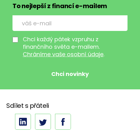
To nejlepší z financí e-mailem
Chci každý pátek vzpruhu z
finančního světa e-mailem.
Chráníme vaše osobní údaje
.
Sdílet s přáteli