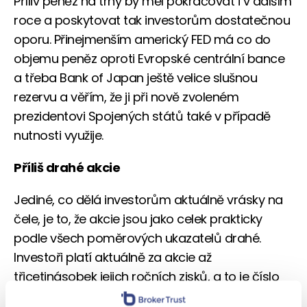
Příliv peněz na trhy by měl pokračovat i v dalším
roce a poskytovat tak investorům dostatečnou
oporu. Přinejmenším americký FED má co do
objemu peněz oproti Evropské centrální bance
a třeba Bank of Japan ještě velice slušnou
rezervu a věřím, že ji při nově zvoleném
prezidentovi Spojených států také v případě
nutnosti využije.
Příliš drahé akcie
Jediné, co dělá investorům aktuálně vrásky na
čele, je to, že akcie jsou jako celek prakticky
podle všech poměrových ukazatelů drahé.
Investoři platí aktuálně za akcie až
třicetinásobek jejich ročních zisků, a to je číslo
nacházející se výrazně nad historickým