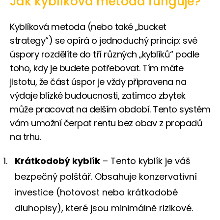
Jak kyblíková metoda funguje?
Kyblíková metoda (nebo také „bucket
strategy“) se opírá o jednoduchý princip: své
úspory rozdělíte do tří různých „kyblíků“ podle
toho, kdy je budete potřebovat. Tím máte
jistotu, že část úspor je vždy připravena na
výdaje blízké budoucnosti, zatímco zbytek
může pracovat na delším období. Tento systém
vám umožní čerpat rentu bez obav z propadů
na trhu.
Krátkodobý kyblík
– Tento kyblík je váš
bezpečný polštář. Obsahuje konzervativní
investice (hotovost nebo krátkodobé
dluhopisy), které jsou minimálně rizikové.