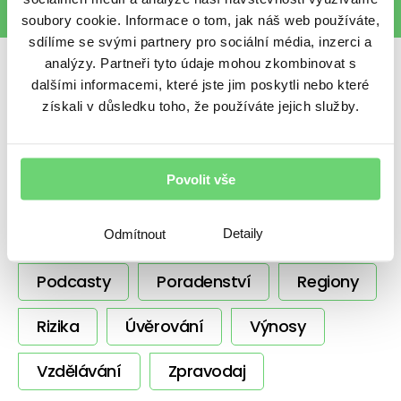
soubory cookie. Informace o tom, jak náš web používáte,
sdílíme se svými partnery pro sociální média, inzerci a
analýzy. Partneři tyto údaje mohou zkombinovat s
Sdílet s přáteli
dalšími informacemi, které jste jim poskytli nebo které
získali v důsledku toho, že používáte jejich služby.
Povolit vše
Další témata
Detaily
BeTy
Nezařazené
Ostatní
Odmítnout
Podcasty
Poradenství
Regiony
Rizika
Úvěrování
Výnosy
Vzdělávání
Zpravodaj