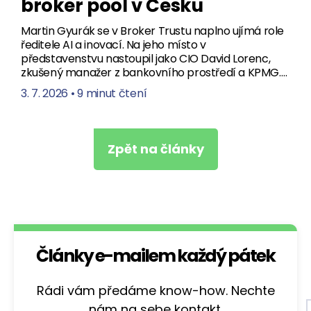
broker pool v Česku
Martin Gyurák se v Broker Trustu naplno ujímá role
ředitele AI a inovací. Na jeho místo v
představenstvu nastoupil jako CIO David Lorenc,
zkušený manažer z bankovního prostředí a KPMG.…
3. 7. 2026
•
9 minut čtení
Zpět na články
Články e-mailem každý pátek
Rádi vám předáme know-how. Nechte
nám na sebe kontakt.