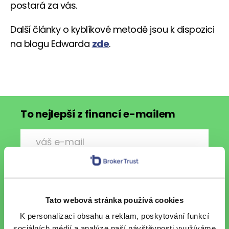
postará za vás.
Další články o kyblíkové metodě jsou k dispozici
na blogu Edwarda
zde
.
To nejlepší z financí e-mailem
Chci každý pátek vzpruhu z
finančního světa e-mailem.
Chráníme vaše osobní údaje
.
Tato webová stránka používá cookies
K personalizaci obsahu a reklam, poskytování funkcí
sociálních médií a analýze naší návštěvnosti využíváme