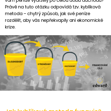
vám peníze vydržely po celou dobu důchodu?
Právě na tuto otázku odpovídá tzv. kyblíková
metoda – chytrý způsob, jak své peníze
rozdělit, aby vás nepřekvapily ani ekonomické
krize.