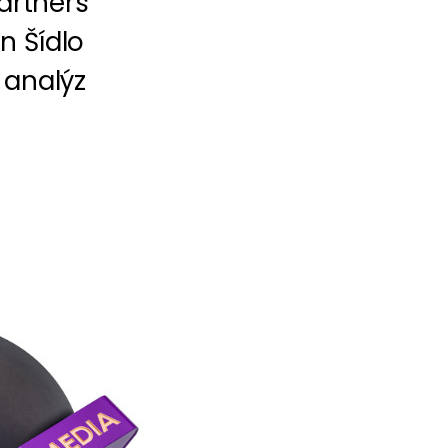
artners
n Šídlo
 analýz