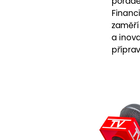
porade
Financi
zaměří
a inova
příprav