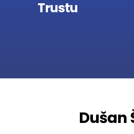
Trustu
Dušan Š