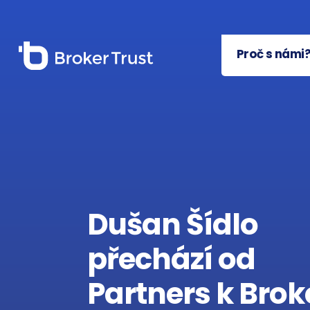
Proč s námi
Dušan Šídlo
přechází od
Partners k Brok