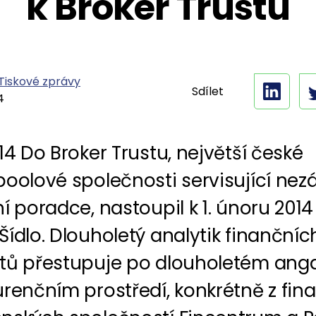
k Broker Trustu
Tiskové zprávy
Sdílet
4
14 Do Broker Trustu, největší české
oolové společnosti servisující nezá
í poradce, nastoupil k 1. únoru 2014 
ídlo. Dlouholetý analytik finančníc
tů přestupuje po dlouholetém an
urenčním prostředí, konkrétně z fin