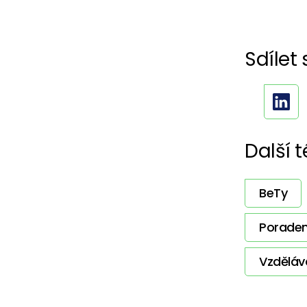
Sdílet 
Další 
BeTy
Poraden
Vzděláv