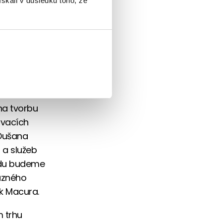
ískali v důsledku toho, že
ervisující
šan Šídlo.
uholetém
Services.
na tvorbu
ávacích
 Dušana
 a služeb
ndu budeme
razného
ek Macura.
m trhu