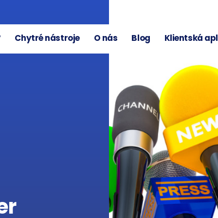
?
Chytré nástroje
O nás
Blog
Klientská ap
er