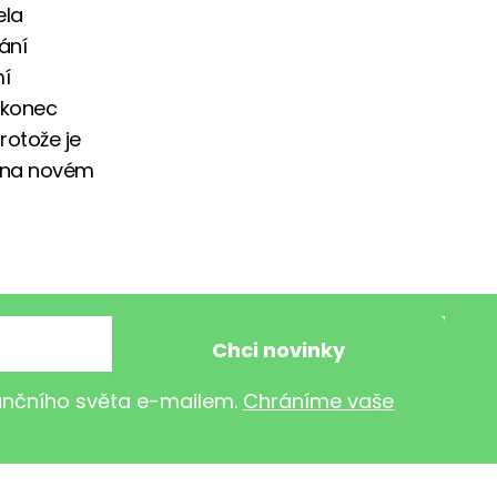
ela
ání
mí
 konec
rotože je
e na novém
nančního světa e-mailem.
Chráníme vaše