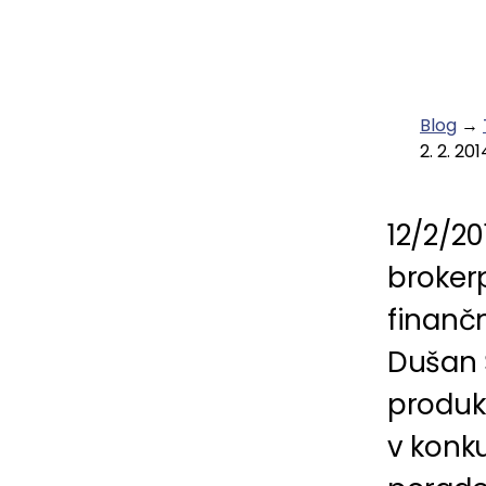
Blog
→
2. 2. 201
12/2/20
brokerp
finančn
Dušan Š
produk
v konk