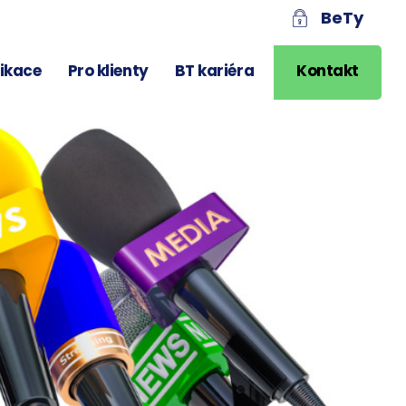
BeTy
likace
Pro klienty
BT kariéra
Kontakt