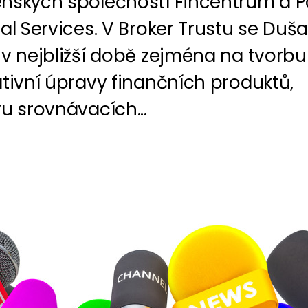
nských společností Fincentrum a P
al Services. V Broker Trustu se Duša
 v nejbližší době zejména na tvorbu
tivní úpravy finančních produktů,
u srovnávacích...