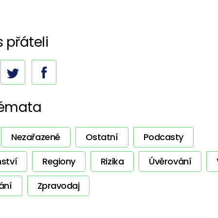
s přáteli
témata
Nezařazené
Ostatní
Podcasty
ství
Regiony
Rizika
Úvěrování
ání
Zpravodaj