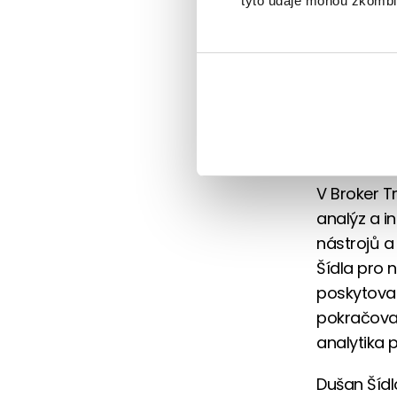
tyto údaje mohou zkombino
12/2/2014
Do Broker 
nezávislé 
Dlouholet
angažmá v
poradensk
V Broker T
analýz a i
nástrojů a
Šídla pro 
poskytova
pokračovat
analytika 
Dušan Šídlo