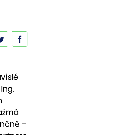
vislé
Ing.
h
gažmá
ančně –