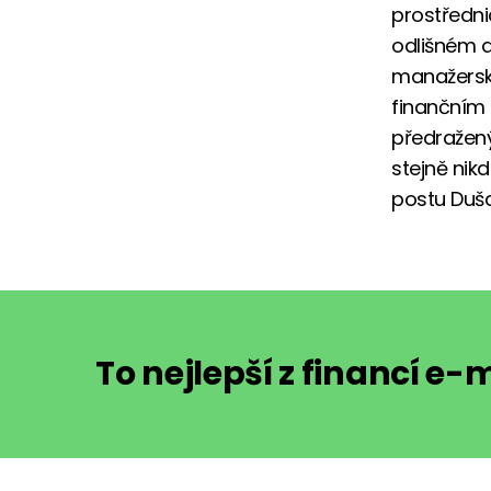
prostředni
odlišném a
manažerský
finančním 
předražený
stejně nik
postu Duša
To nejlepší z financí e