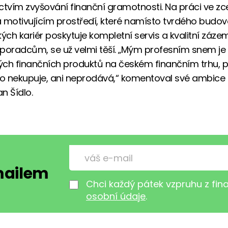
ctvím zvyšování finanční gramotnosti. Na práci ve zc
 motivujícím prostředí, které namísto tvrdého budov
ch kariér poskytuje kompletní servis a kvalitní záze
poradcům, se už velmi těší. „Mým profesním snem je
ch finančních produktů na českém finančním trhu, p
do nekupuje, ani neprodává,“ komentoval své ambic
n Šídlo.
-mailem
Chci každý pátek vzpruhu z fi
osobní údaje
.