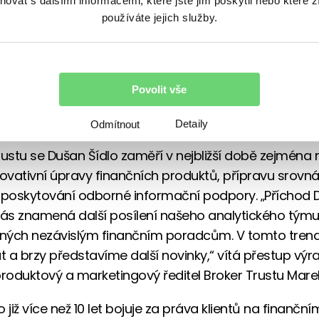
vat s dalšími informacemi, které jste jim poskytli nebo které z
používáte jejich služby.
Trustu, největší české brokerpoolové společnosti s
finanční poradce, nastoupil k 1. únoru 2014 Ing. Du
ý analytik finančních produktů přestupuje po dlo
Povolit vše
 konkurenčním prostředí, konkrétně z finančně –
ých společností Fincentrum a Partners Financial 
Detaily
Odmítnout
rustu se Dušan Šídlo zaměří v nejbližší době zejména 
novativní úpravy finančních produktů, přípravu srovn
 poskytování odborné informační podpory. „Příchod
nás znamená další posílení našeho analytického týmu
ných nezávislým finančním poradcům. V tomto tre
 a brzy představíme další novinky,“ vítá přestup vý
produktový a marketingový ředitel Broker Trustu Mar
 již více než 10 let bojuje za práva klientů na finanční