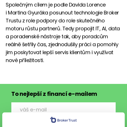
Společným cílem je podle Davida Lorence
i Martina Gyuráka posunout technologie Broker
Trustu z role podpory do role skutečného
motoru růstu partnerů. Tedy propojit IT, AI, data
a poradenské nástroje tak, aby poradcům
reálně šetřily čas, zjednodušily práci a pomohly
jim poskytovat lepší servis klientům i využívat
nové příležitosti.
To nejlepší z financí e-mailem
Chci každý pátek vzpruhu z