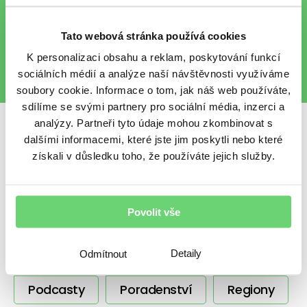
finančního světa e-mailem.
Chráníme vaše osobní údaje
.
Tato webová stránka používá cookies
K personalizaci obsahu a reklam, poskytování funkcí
sociálních médií a analýze naší návštěvnosti využíváme
soubory cookie. Informace o tom, jak náš web používáte,
sdílíme se svými partnery pro sociální média, inzerci a
analýzy. Partneři tyto údaje mohou zkombinovat s
Sdílet s přáteli
dalšími informacemi, které jste jim poskytli nebo které
získali v důsledku toho, že používáte jejich služby.
Povolit vše
Další témata
BeTy
Nezařazené
Ostatní
Detaily
Odmítnout
Podcasty
Poradenství
Regiony