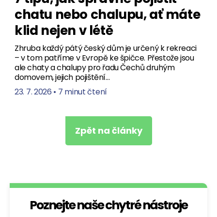
chatu nebo chalupu, ať máte
klid nejen v létě
Zhruba každý pátý český dům je určený k rekreaci
– v tom patříme v Evropě ke špičce. Přestože jsou
ale chaty a chalupy pro řadu Čechů druhým
domovem, jejich pojištění…
23. 7. 2026
•
7 minut čtení
Zpět na články
Poznejte naše chytré nástroje