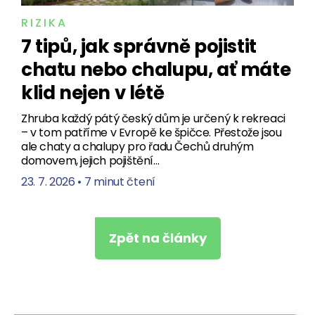
RIZIKA
7 tipů, jak správně pojistit
chatu nebo chalupu, ať máte
klid nejen v létě
Zhruba každý pátý český dům je určený k rekreaci
– v tom patříme v Evropě ke špičce. Přestože jsou
ale chaty a chalupy pro řadu Čechů druhým
domovem, jejich pojištění…
23. 7. 2026
•
7 minut čtení
Zpět na články