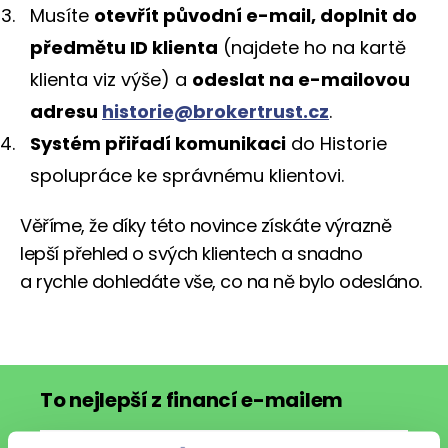
Musíte
otevřít původní e-mail, doplnit do
předmětu ID klienta
(najdete ho na kartě
klienta viz výše) a
odeslat na e-mailovou
adresu
historie@brokertrust.cz
.
Systém přiřadí komunikaci
do Historie
spolupráce ke správnému klientovi.
Věříme, že díky této novince získáte výrazně
lepší přehled o svých klientech a snadno
a rychle dohledáte vše, co na ně bylo odesláno.
To nejlepší z financí e-mailem