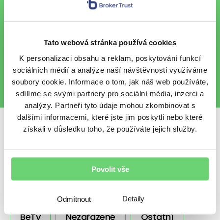
Chci každý pátek vzpruhu z
finančního světa e-mailem.
Tato webová stránka používá cookies
Chráníme vaše osobní údaje
.
K personalizaci obsahu a reklam, poskytování funkcí
sociálních médií a analýze naší návštěvnosti využíváme
soubory cookie. Informace o tom, jak náš web používáte,
sdílíme se svými partnery pro sociální média, inzerci a
analýzy. Partneři tyto údaje mohou zkombinovat s
dalšími informacemi, které jste jim poskytli nebo které
získali v důsledku toho, že používáte jejich služby.
Sdílet s přáteli
Povolit vše
Další témata
Detaily
Odmítnout
BeTy
Nezařazené
Ostatní