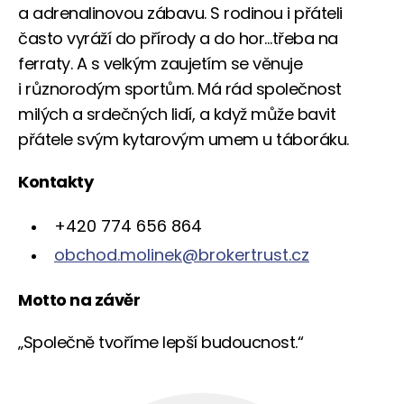
a adrenalinovou zábavu. S rodinou i přáteli
často vyráží do přírody a do hor…třeba na
ferraty. A s velkým zaujetím se věnuje
i různorodým sportům. Má rád společnost
milých a srdečných lidí, a když může bavit
přátele svým kytarovým umem u táboráku.
Kontakty
+420 774 656 864
obchod.molinek@brokertrust.cz
Motto na závěr
„Společně tvoříme lepší budoucnost.“