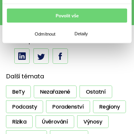
Povolit vše
Detaily
Odmítnout
Sdílet s přáteli
Další témata
BeTy
Nezařazené
Ostatní
Podcasty
Poradenství
Regiony
Rizika
Úvěrování
Výnosy