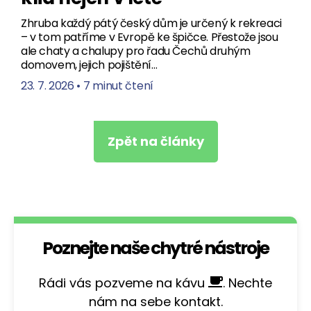
Zhruba každý pátý český dům je určený k rekreaci
– v tom patříme v Evropě ke špičce. Přestože jsou
ale chaty a chalupy pro řadu Čechů druhým
domovem, jejich pojištění…
23. 7. 2026
•
7 minut čtení
Zpět na články
Poznejte naše chytré nástroje
Rádi vás pozveme na kávu
. Nechte
nám na sebe kontakt.