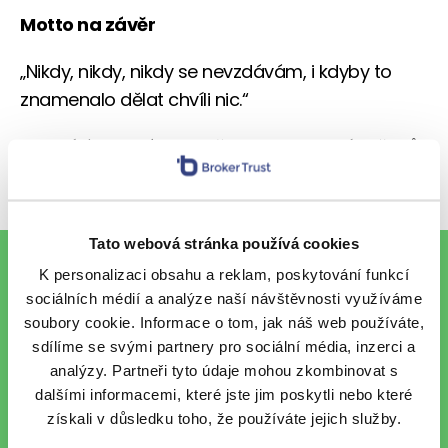
Motto na závěr
„Nikdy, nikdy, nikdy se nevzdávám, i kdyby to
znamenalo dělat chvíli nic.“
Oba vítáme v týmu a přejeme mnoho úspěchů!
Tato webová stránka používá cookies
To nejlepší z financí e-mailem
K personalizaci obsahu a reklam, poskytování funkcí
sociálních médií a analýze naší návštěvnosti využíváme
soubory cookie. Informace o tom, jak náš web používáte,
sdílíme se svými partnery pro sociální média, inzerci a
Chci každý pátek vzpruhu z
analýzy. Partneři tyto údaje mohou zkombinovat s
finančního světa e-mailem.
dalšími informacemi, které jste jim poskytli nebo které
Chráníme vaše osobní údaje
.
získali v důsledku toho, že používáte jejich služby.