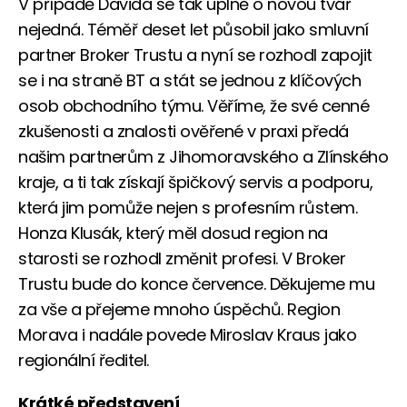
V případě Davida se tak úplně o novou tvář
nejedná. Téměř deset let působil jako smluvní
partner Broker Trustu a nyní se rozhodl zapojit
se i na straně BT a stát se jednou z klíčových
osob obchodního týmu. Věříme, že své cenné
zkušenosti a znalosti ověřené v praxi předá
našim partnerům z Jihomoravského a Zlínského
kraje, a ti tak získají špičkový servis a podporu,
která jim pomůže nejen s profesním růstem.
Honza Klusák, který měl dosud region na
starosti se rozhodl změnit profesi. V Broker
Trustu bude do konce července. Děkujeme mu
za vše a přejeme mnoho úspěchů. Region
Morava i nadále povede Miroslav Kraus jako
regionální ředitel.
Krátké představení