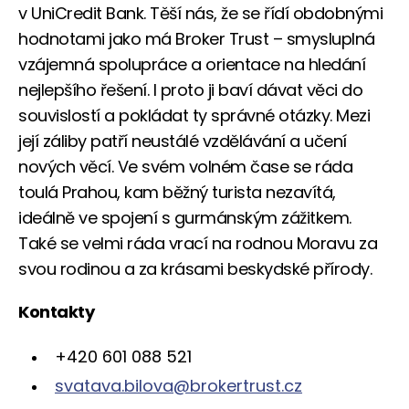
v UniCredit Bank. Těší nás, že se řídí obdobnými
hodnotami jako má Broker Trust – smysluplná
vzájemná spolupráce a orientace na hledání
nejlepšího řešení. I proto ji baví dávat věci do
souvislostí a pokládat ty správné otázky. Mezi
její záliby patří neustálé vzdělávání a učení
nových věcí. Ve svém volném čase se ráda
toulá Prahou, kam běžný turista nezavítá,
ideálně ve spojení s gurmánským zážitkem.
Také se velmi ráda vrací na rodnou Moravu za
svou rodinou a za krásami beskydské přírody.
Kontakty
+420 601 088 521
svatava.bilova@brokertrust.cz