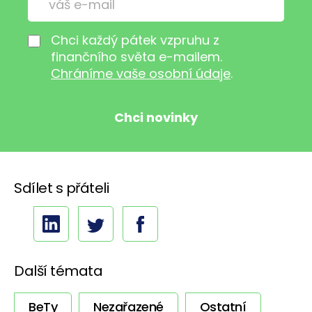
Chci každý pátek vzpruhu z
finančního světa e-mailem.
Chráníme vaše osobní údaje
.
Sdílet s přáteli
Další témata
BeTy
Nezařazené
Ostatní