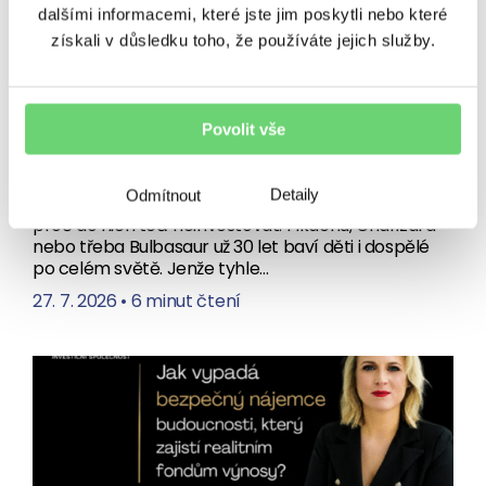
dalšími informacemi, které jste jim poskytli nebo které
VÝNOSY
získali v důsledku toho, že používáte jejich služby.
Chytit je všechny? Jako
investici ne. Spekulace
s Pokémon kartami se utrhly
Povolit vše
ze řetězu
Detaily
Odmítnout
Sbírám Pokémon karty. A právě proto vám řeknu,
proč do nich teď neinvestovat. Pikachu, Charizard
nebo třeba Bulbasaur už 30 let baví děti i dospělé
po celém světě. Jenže tyhle…
27. 7. 2026
•
6 minut čtení