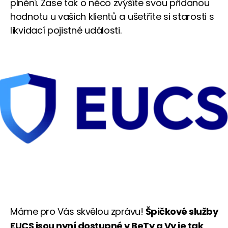
plnění. Zase tak o něco zvýšíte svou přidanou
hodnotu u vašich klientů a ušetříte si starosti s
likvidací pojistné události.
Máme pro Vás skvělou zprávu!
Špičkové služby
EUCS jsou nyní dostupné v BeTy a Vy je tak