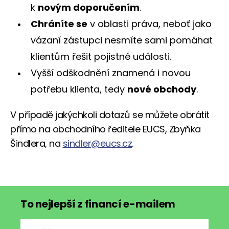
k
novým doporučením
.
Chráníte se
v oblasti práva, neboť jako
vázaní zástupci nesmíte sami pomáhat
klientům řešit pojistné události.
Vyšší odškodnění znamená i novou
potřebu klienta, tedy
nové obchody
.
V případě jakýchkoli dotazů se můžete obrátit
přímo na obchodního ředitele EUCS, Zbyňka
Šindlera, na
sindler@eucs.cz
.
To nejlepší z financí e-mailem