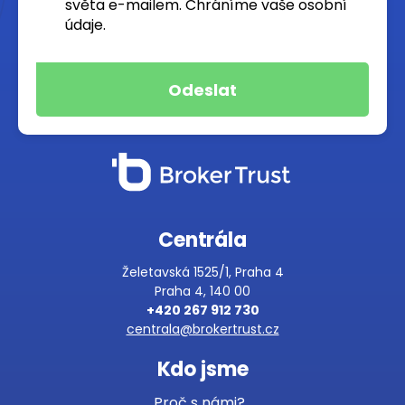
světa e-mailem. Chráníme vaše osobní
údaje.
Centrála
Želetavská 1525/1, Praha 4
Praha 4, 140 00
+420 267 912 730
centrala@brokertrust.cz
Kdo jsme
Proč s námi?