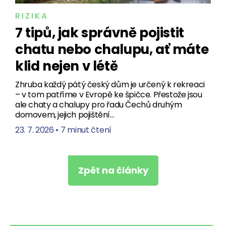
RIZIKA
7 tipů, jak správně pojistit
chatu nebo chalupu, ať máte
klid nejen v létě
Zhruba každý pátý český dům je určený k rekreaci
– v tom patříme v Evropě ke špičce. Přestože jsou
ale chaty a chalupy pro řadu Čechů druhým
domovem, jejich pojištění…
23. 7. 2026
•
7 minut čtení
Zpět na články