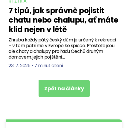
RIZIKA
7 tipů, jak správně pojistit
chatu nebo chalupu, ať máte
klid nejen v létě
Zhruba každý pátý český dům je určený k rekreaci
– v tom patříme v Evropě ke špičce. Přestože jsou
ale chaty a chalupy pro řadu Čechů druhým
domovem, jejich pojištění…
23. 7. 2026
•
7 minut čtení
Zpět na články