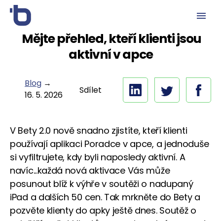
Mějte přehled, kteří klienti jsou
aktivní v apce
Blog
→
Sdílet
16. 5. 2026
V Bety 2.0 nově snadno zjistíte, kteří klienti
používají aplikaci Poradce v apce, a jednoduše
si vyfiltrujete, kdy byli naposledy aktivní. A
navíc...každá nová aktivace Vás může
posunout blíž k výhře v soutěži o nadupaný
iPad a dalších 50 cen. Tak mrkněte do Bety a
pozvěte klienty do apky ještě dnes. Soutěž o