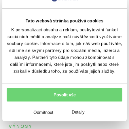
Podcasty
Poradenství
Regiony
Rizika
Úvěrování
Výnosy
Tato webová stránka používá cookies
K personalizaci obsahu a reklam, poskytování funkcí
Vzdělávání
Zpravodaj
sociálních médií a analýze naší návštěvnosti využíváme
soubory cookie. Informace o tom, jak náš web používáte,
sdílíme se svými partnery pro sociální média, inzerci a
analýzy. Partneři tyto údaje mohou zkombinovat s
SOUVISEJÍCÍ ČLÁNKY
dalšími informacemi, které jste jim poskytli nebo které
získali v důsledku toho, že používáte jejich služby.
Povolit vše
Detaily
Odmítnout
VÝNOSY