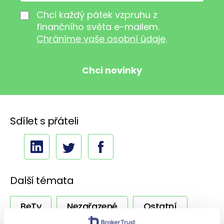
Chci každý pátek vzpruhu z
finančního světa e-mailem.
Chráníme vaše osobní údaje
.
Sdílet s přáteli
Další témata
BeTy
Nezařazené
Ostatní