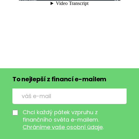
To nejlepší z financí e-mailem
Chci každý pátek vzpruhu z
finančního světa e-mailem.
Chráníme vaše osobní údaje
.