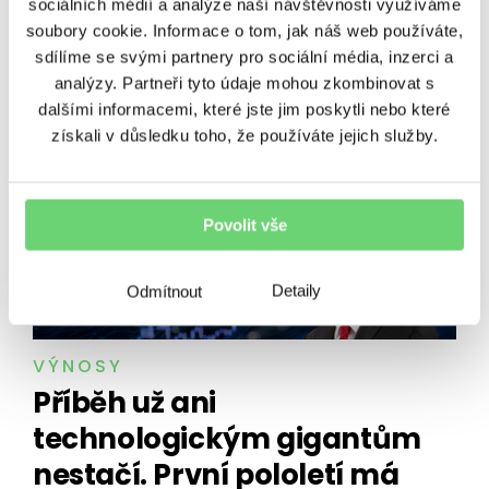
ze řetězu
sociálních médií a analýze naší návštěvnosti využíváme
soubory cookie. Informace o tom, jak náš web používáte,
Sbírám Pokémon karty. A právě proto vám řeknu,
sdílíme se svými partnery pro sociální média, inzerci a
proč do nich teď neinvestovat. Pikachu, Charizard
analýzy. Partneři tyto údaje mohou zkombinovat s
nebo třeba Bulbasaur už 30 let baví děti i dospělé
dalšími informacemi, které jste jim poskytli nebo které
po celém světě. Jenže tyhle…
získali v důsledku toho, že používáte jejich služby.
27. 7. 2026
•
6 minut čtení
Povolit vše
Detaily
Odmítnout
VÝNOSY
Příběh už ani
technologickým gigantům
nestačí. První pololetí má