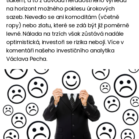
tlakem, a to z důvodu neradostného výhledu
na horizont možného poklesu úrokových
sazeb. Nevedlo se ani komoditám (včetně
ropy) nebo zlatu, které se zdá být již poměrně
levné. Nálada na trzích však zůstává nadále
optimistická, investoři se rizika nebojí. Více v
komentáři našeho investičního analytika
Václava Pecha.