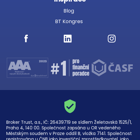
Blog
BT Kongres
Broker Trust, a.s., IČ: 26439719 se sídlem Želetavská 1525/1,
Praha 4, 140 00. Společnost zapsána u OR vedeného
Městským soudem v Praze oddíl B, vložka 7141. Společnost
registrována u ČNB jako investiční zprostředkovatel, jako