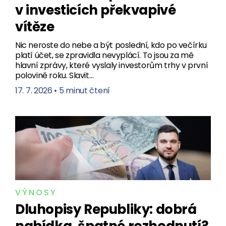
v investicích překvapivé
vítěze
Nic neroste do nebe a být poslední, kdo po večírku
platí účet, se zpravidla nevyplácí. To jsou za mě
hlavní zprávy, které vyslaly investorům trhy v první
polovině roku. Slavit…
17. 7. 2026
•
5 minut čtení
VÝNOSY
Dluhopisy Republiky: dobrá
nabídka, špatné rozhodnutí?