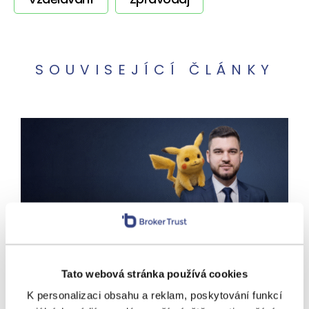
SOUVISEJÍCÍ ČLÁNKY
VÝNOSY
Chytit je všechny? Jako
investici ne. Spekulace
Tato webová stránka používá cookies
s Pokémon kartami se utrhly
K personalizaci obsahu a reklam, poskytování funkcí