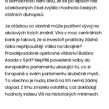
a domácností. Není divu, že se po lepších než
očekávaných čísel zvýšila i hodnota českých
státních dluhopisů.
Je otázkou co vlastně může pozitivní vývoj na
akciových trzích změnit. Víra v moc centrálních
bank je taková, že si investoři prakticky žádná
rizika nepřipouštějí. Válka na Ukrajině?
Pravděpodobné opětovné vítězství Bašára
Asada v Sýrii? Nepříliš povedené volby do
evropského parlamentu ukazující to, co si
Evropané o svém parlamentu skutečně myslí…
To všechno je nuda, která na trh nemá žádný
dopad. Z trhu zmizela volatilita, což dokládají
hodnoty indexu VIX na historických minimech.