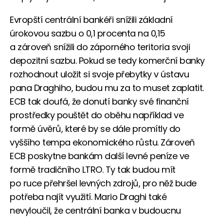
Evropští centrální bankéři snížili základní
úrokovou sazbu o 0,1 procenta na 0,15
a zároveň snížili do záporného teritoria svoji
depozitní sazbu. Pokud se tedy komerční banky
rozhodnout uložit si svoje přebytky v ústavu
pana Draghiho, budou mu za to muset zaplatit.
ECB tak doufá, že donutí banky své finanční
prostředky pouštět do oběhu například ve
formě úvěrů, které by se dále promítly do
vyššího tempa ekonomického růstu. Zároveň
ECB poskytne bankám další levné peníze ve
formě tradičního LTRO. Ty tak budou mít
po ruce přehršel levných zdrojů, pro něž bude
potřeba najít využití. Mario Draghi také
nevyloučil, že centrální banka v budoucnu