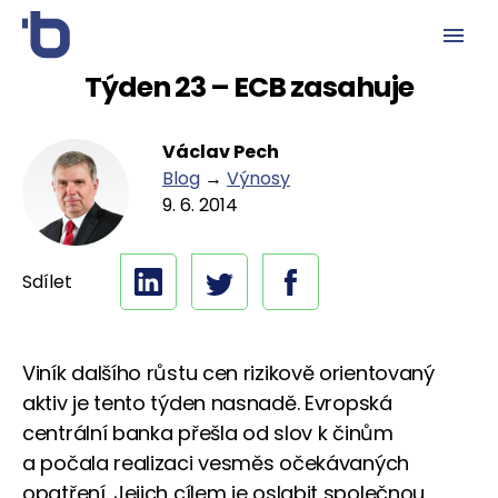
Týden 23 – ECB zasahuje
Václav Pech
Blog
→
Výnosy
9. 6. 2014
Sdílet
Viník dalšího růstu cen rizikově orientovaný
aktiv je tento týden nasnadě. Evropská
centrální banka přešla od slov k činům
a počala realizaci vesměs očekávaných
opatření. Jejich cílem je oslabit společnou