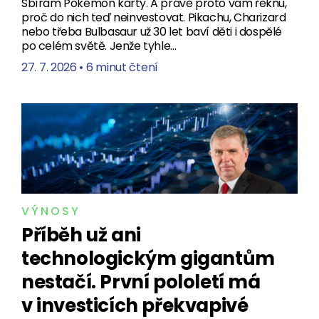
Sbírám Pokémon karty. A právě proto vám řeknu,
proč do nich teď neinvestovat. Pikachu, Charizard
nebo třeba Bulbasaur už 30 let baví děti i dospělé
po celém světě. Jenže tyhle…
27. 7. 2026
•
6 minut čtení
VÝNOSY
Příběh už ani
technologickým gigantům
nestačí. První pololetí má
v investicích překvapivé