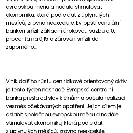
evropskou měnu a nadále stimulovat
ekonomiku, která podle dat z uplynulých
měsíců, zrovna neexceluje. Evropští centrální
bankéři snížili základní úrokovou sazbu o 0,1
procenta na 0,15 a zároveň snížili do
záporného...
Viník dalšího růstu cen rizikově orientovaný aktiv
je tento týden nasnadě. Evropská centrální
banka přešla od slov k činům a počala realizaci
vesměs očekávaných opatření. Jejich cílem je
oslabit společnou evropskou měnu a nadále
stimulovat ekonomiku, která podle dat
z uplynulých měsíců, zrovna neexceluje.