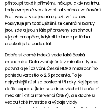
přistoupí také k přímému nákupu aktiv na trhu,
tedy evropské verzi kvantitativného uvolňování.
Pro investory se jedná o pozitivní zprávu.
Poskytuje jim totiž ujištění, že centrální banky
jsou zde a jsou stále připraveny zasáhnout
v jejich prospěch, kdykoli to bude potřeba
a cokoli je to bude stát.
Dobře si kromě indexů vede také česká
ekonomika. Data zveřejněná v minulém týdnu
potvrdila její ožívání. České HDP z meziročního
pohledu vzrostlo o 2,5 procenta. To je
nejrychlejší růst za poslední tři roky. Nejlépe se
dařilo exportu (kde jsou dnes všichni ti početní
mediální kritici intervencí ČNB?), ale dobře si
vedou také investice a výdaje vlády