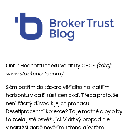
Obr. 1: Hodnota indexu volatility CBOE
(zdroj:
www.stockcharts.com)
Sám patřím do tábora věřícího na kratším
horizontu v další růst cen akcií. Třeba proto, že
není žádný důvod k jejich propadu.
Desetiprocentní korekce? To je možné a bylo by
to zcela jistě osvěžující. V drtivý propad ale
v nejbližší době nevěřím. I třeba díky těm