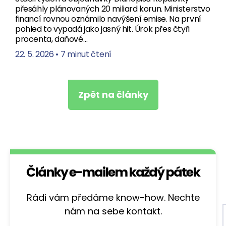
přesáhly plánovaných 20 miliard korun. Ministerstvo
financí rovnou oznámilo navýšení emise. Na první
pohled to vypadá jako jasný hit. Úrok přes čtyři
procenta, daňové…
22. 5. 2026
•
7 minut čtení
Zpět na články
Články e-mailem každý pátek
Rádi vám předáme know-how. Nechte
nám na sebe kontakt.