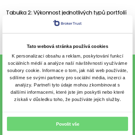
Tabulka 2: Výkonnost jednotlivých typů portfolií
v posledním týdnu a v roce 2014
(zdroj:
Morningstar)
Tato webová stránka používá cookies
K personalizaci obsahu a reklam, poskytování funkcí
sociálních médií a analýze naší návštěvnosti využíváme
To nejlepší z financí e-mailem
soubory cookie. Informace o tom, jak náš web používáte,
sdílíme se svými partnery pro sociální média, inzerci a
analýzy. Partneři tyto údaje mohou zkombinovat s
dalšími informacemi, které jste jim poskytli nebo které
Chci každý pátek vzpruhu z
získali v důsledku toho, že používáte jejich služby.
finančního světa e-mailem.
Chráníme vaše osobní údaje
.
Povolit vše