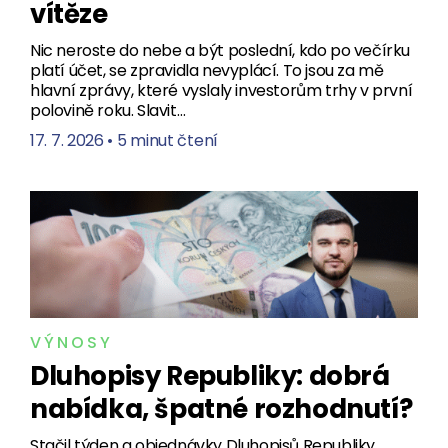
vítěze
Nic neroste do nebe a být poslední, kdo po večírku
platí účet, se zpravidla nevyplácí. To jsou za mě
hlavní zprávy, které vyslaly investorům trhy v první
polovině roku. Slavit…
17. 7. 2026
•
5 minut čtení
VÝNOSY
Dluhopisy Republiky: dobrá
nabídka, špatné rozhodnutí?
Stačil týden a objednávky Dluhopisů Republiky