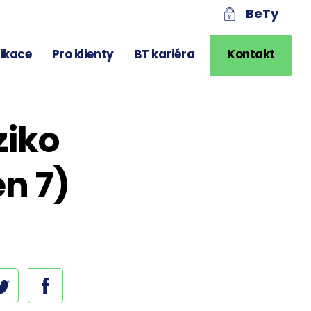
BeTy
likace
Pro klienty
BT kariéra
Kontakt
ziko
n 7)