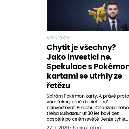
VÝNOSY
Chytit je všechny?
Jako investici ne.
Spekulace s Pokémo
kartami se utrhly ze
řetězu
Sbírám Pokémon karty. A právě prot
vám řeknu, proč do nich teď
neinvestovat. Pikachu, Charizard nebo
třeba Bulbasaur už 30 let baví děti i
dospělé po celém světě. Jenže tyhle…
27. 7. 2026
•
6 minut čtení