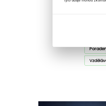
tyto údaje mohou zkombino
Další 
BeTy
Poraden
Vzděláv