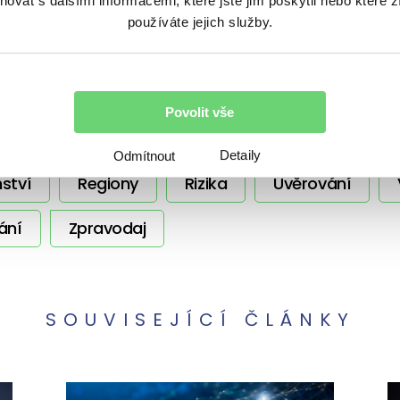
vat s dalšími informacemi, které jste jim poskytli nebo které z
používáte jejich služby.
témata
Povolit vše
Nezařazené
Ostatní
Podcasty
Detaily
Odmítnout
ství
Regiony
Rizika
Úvěrování
ání
Zpravodaj
SOUVISEJÍCÍ ČLÁNKY