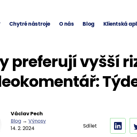
?
Chytré nástroje
O nás
Blog
Klientská ap
y preferují vyšší ri
deokomentář: Týde
Václav Pech
Blog
→
Výnosy
Sdílet
14. 2. 2024