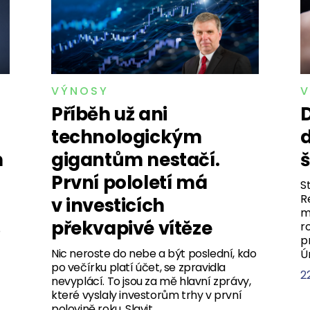
VÝNOSY
V
Příběh už ani
D
technologickým
n
gigantům nestačí.
První pololetí má
S
R
v investicích
m
překvapivé vítěze
r
o
p
Nic neroste do nebe a být poslední, kdo
Ú
po večírku platí účet, se zpravidla
22
nevyplácí. To jsou za mě hlavní zprávy,
které vyslaly investorům trhy v první
polovině roku. Slavit…