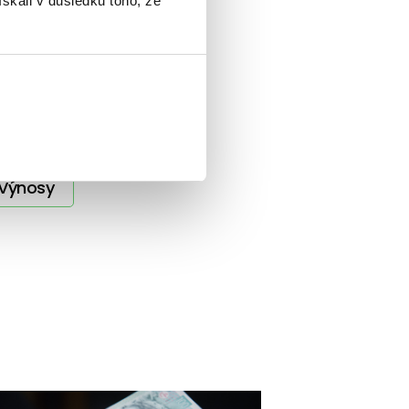
ískali v důsledku toho, že
Výnosy