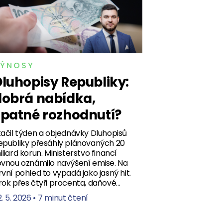
ÝNOSY
luhopisy Republiky:
dobrá nabídka,
špatné rozhodnutí?
tačil týden a objednávky Dluhopisů
epubliky přesáhly plánovaných 20
iliard korun. Ministerstvo financí
ovnou oznámilo navýšení emise. Na
rvní pohled to vypadá jako jasný hit.
rok přes čtyři procenta, daňové…
. 5. 2026
•
7 minut čtení