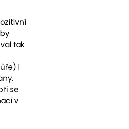
zitivní
aby
val tak
ůře) i
any.
oři se
mací v