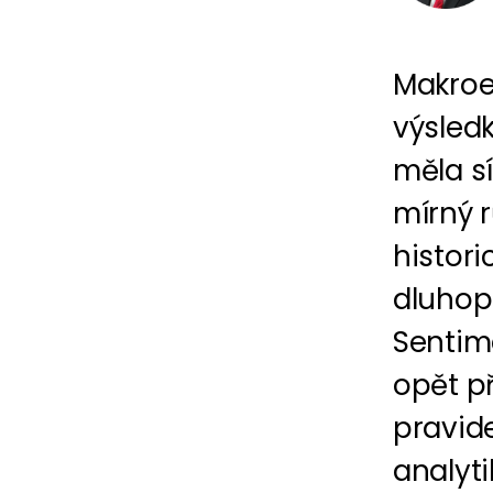
Makroe
výsledk
měla s
mírný r
histori
dluhopi
Sentime
opět př
pravid
analyt