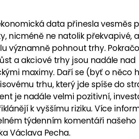
konomická data přinesla vesměs po
y, nicméně ne natolik překvapivé, 
ílu významně pohnout trhy. Pokračo
ůst a akciové trhy jsou nadále nad
ckými maximy. Daří se (byť o něco h
sovému trhu, který jde spíše do str
nt je nadále velmi pozitivní, invest
iklánějí k vyššímu riziku. Více infor
elném týdenním komentáři našeho
ika Václava Pecha.