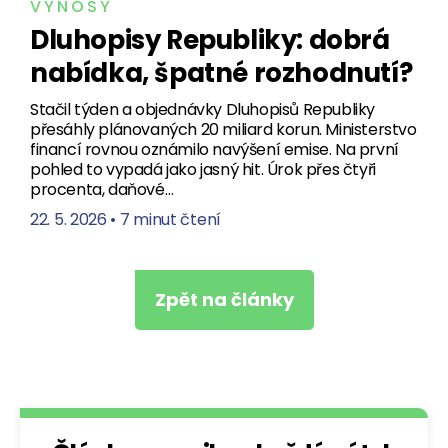
VÝNOSY
Dluhopisy Republiky: dobrá
nabídka, špatné rozhodnutí?
Stačil týden a objednávky Dluhopisů Republiky
přesáhly plánovaných 20 miliard korun. Ministerstvo
financí rovnou oznámilo navýšení emise. Na první
pohled to vypadá jako jasný hit. Úrok přes čtyři
procenta, daňové…
22. 5. 2026
•
7 minut čtení
Zpět na články