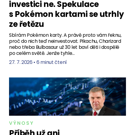
investici ne. Spekulace
s Pokémon kartami se utrhly
ze řetězu
Sbírám Pokémon karty. A právě proto vám řeknu,
proč do nich teď neinvestovat. Pikachu, Charizard
nebo třeba Bulbasaur už 30 let baví děti i dospělé
po celém světě. Jenže tyhle…
27. 7. 2026
•
6 minut čtení
VÝNOSY
Příběh už ani