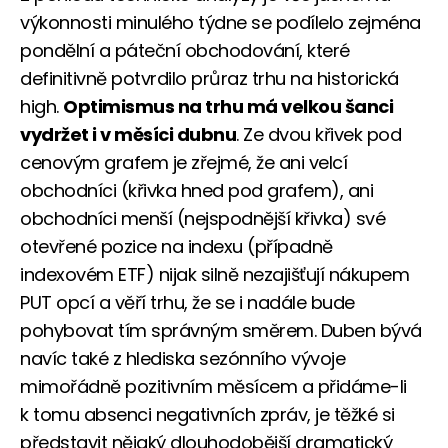
výkonnosti minulého týdne se podílelo zejména
pondělní a páteční obchodování, které
definitivně potvrdilo průraz trhu na historická
high.
Optimismus na trhu má velkou šanci
vydržet i v měsíci dubnu
. Ze dvou křivek pod
cenovým grafem je zřejmé, že ani velcí
obchodníci (křivka hned pod grafem), ani
obchodníci menší (nejspodnější křivka) své
otevřené pozice na indexu (případně
indexovém ETF) nijak silně nezajišťují nákupem
PUT opcí a věří trhu, že se i nadále bude
pohybovat tím správným směrem. Duben bývá
navíc také z hlediska sezónního vývoje
mimořádně pozitivním měsícem a přidáme-li
k tomu absenci negativních zpráv, je těžké si
představit nějaký dlouhodobější dramatický