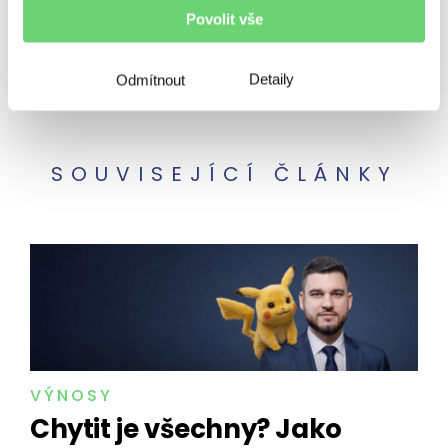
Rizika
Úvěrování
Výnosy
Povolit vše
Vzdělávání
Zpravodaj
Detaily
Odmítnout
SOUVISEJÍCÍ ČLÁNKY
VÝNOSY
Chytit je všechny? Jako