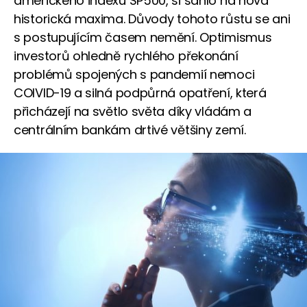
amerického indexu SP500, si sáhlo na nová
historická maxima. Důvody tohoto růstu se ani
s postupujícím časem nemění. Optimismus
investorů ohledně rychlého překonání
problémů spojených s pandemií nemoci
COIVID-19 a silná podpůrná opatření, která
přicházejí na světlo světa díky vládám a
centrálním bankám drtivé většiny zemí.